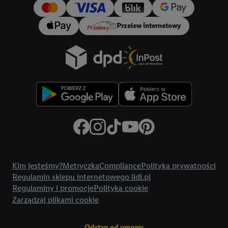
Przelew internetowy
Title
Kim jesteśmy?
Metryczka
Compliance
Polityka prywatności
Regulamin sklepu internetowego lidl.pl
Regulaminy i promocje
Polityka cookie
Zarządzaj plikami cookie
Odstąp od umowy