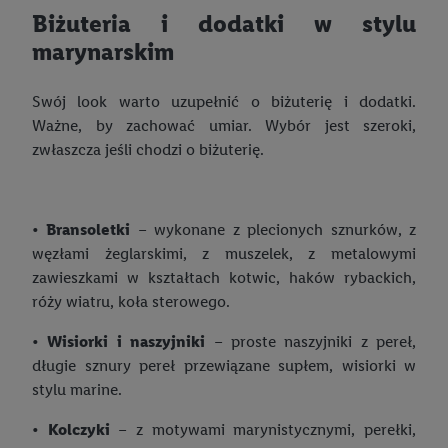
zakupowych w usługach Lidl zostaną udostępnione jednemu z
Biżuteria i dodatki w stylu
wyżej wymienionych partnerów, aby mógł on analizować
marynarskim
statystyki kampanii reklamowych swoich klientów
jako
niezależny administrator danych
.
Swój look warto uzupełnić o biżuterię i dodatki.
Tworzenie spersonalizowanych reklam opiera się na
Ważne, by zachować umiar. Wybór jest szeroki,
generowaniu profili, które są również wzbogacane o dane z
zwłaszcza jeśli chodzi o biżuterię.
innych usług. Obejmuje to łączenie danych (np. dotyczących
korzystania z usług Lidl, zachowań zakupowych w usługach
Lidl, informacji z konta klienta - np. wieku lub płci - a także
•
Bransoletki
– wykonane z plecionych sznurków, z
dokładnych danych dotyczących lokalizacji), również przez
węzłami żeglarskimi, z muszelek, z metalowymi
różne urządzenia końcowe i usługi Lidl, w tym
zawieszkami w kształtach kotwic, haków rybackich,
przechowywanie lub uzyskiwanie dostępu do informacji na
róży wiatru, koła sterowego.
urządzeniach końcowych w celu tworzenia grup docelowych
(tzw. segmentów). W związku z personalizacją treści
•
Wisiorki i naszyjniki
– proste naszyjniki z pereł,
marketingowych, przetwarzanie odbywa się również w celu
długie sznury pereł przewiązane supłem, wisiorki w
pomiaru wydajności/skuteczności reklamy, badania grup
stylu marine.
docelowych, opracowywania ofert oraz zapewnienia
•
Kolczyki
– z motywami marynistycznymi, perełki,
bezpieczeństwa technicznego i optymalizacji wyświetlania