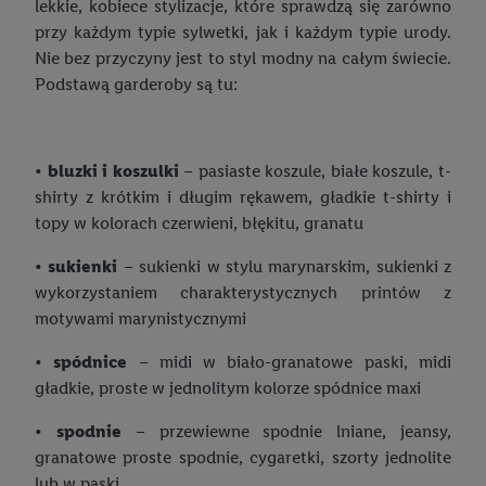
lekkie, kobiece stylizacje, które sprawdzą się zarówno
przy każdym typie sylwetki, jak i każdym typie urody.
Nie bez przyczyny jest to styl modny na całym świecie.
Podstawą garderoby są tu:
•
bluzki i koszulki
– pasiaste koszule, białe koszule, t-
shirty z krótkim i długim rękawem, gładkie t-shirty i
topy w kolorach czerwieni, błękitu, granatu
•
sukienki
– sukienki w stylu marynarskim, sukienki z
wykorzystaniem charakterystycznych printów z
motywami marynistycznymi
•
spódnice
– midi w biało-granatowe paski, midi
gładkie, proste w jednolitym kolorze spódnice maxi
•
spodnie
– przewiewne spodnie lniane, jeansy,
granatowe proste spodnie, cygaretki, szorty jednolite
lub w paski