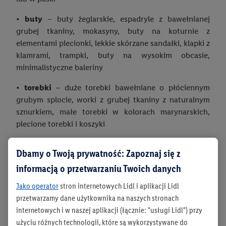
•
buty
– buty żeglarskie, espadryle z bawełnianej
grubej tkaniny, mokasyny, buty na koturnie z
elementami plecionki, lekkie skórzane sandałki, klapki z
klamrami, trampki, buty na wysokim obcasie,
minimalistyczne baleriny
•
torebki
– duże torebki bawełniane o płóciennym
grubym splocie, worki z grubej tkaniny z naturalnym
sznurkiem, małe torebki w kolorach marynarskich,
plecione torebki i koszyki
•
dodatki
– biżuteria marynistyczna lub złota, apaszki
Dbamy o Twoją prywatność: Zapoznaj się z
w marynarskich barwach, kapelusze
informacją o przetwarzaniu Twoich danych
Jako operator
stron internetowych Lidl i aplikacji Lidl
A co w przypadku letnich chłodów? Wystarczy
przetwarzamy dane użytkownika na naszych stronach
zarzucić na ramiona bawełniany sweter lub
internetowych i w naszej aplikacji (łącznie: "usługi Lidl") przy
jednokolorową marynarkę, trzymając się określonej
użyciu różnych technologii, które są wykorzystywane do