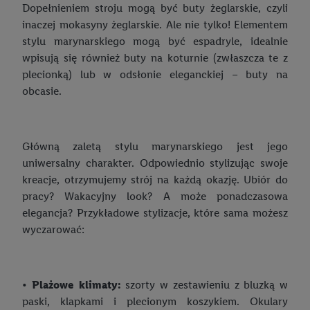
Ozdoby świąteczne do twojego domu – zainspiruj się!
Dopełnieniem stroju mogą być buty żeglarskie, czyli
Drugie śniadanie do szkoły – co warto o nim wiedzieć?
inaczej mokasyny żeglarskie. Ale nie tylko! Elementem
Ozdoby świąteczne na zewnątrz – co wybrać?
stylu marynarskiego mogą być espadryle, idealnie
Ubranie do szkoły – jaki strój jest odpowiedni?
Postanowienia noworoczne
wpisują się również buty na koturnie (zwłaszcza te z
plecionką) lub w odsłonie eleganckiej – buty na
Strój na WF – jak wybrać najlepszy zestaw do ćwiczeń?
obcasie.
Gry i zabawki edukacyjne dla dzieci – co kupić maluchom?
Mamo, tato, pomóżcie mi w lekcjach! Szkolne gadżety, które
zachęcają do nauki
Główną zaletą stylu marynarskiego jest jego
uniwersalny charakter. Odpowiednio stylizując swoje
Obudź w swoim dziecku małego artystę, czyli jak wspierać
kreacje, otrzymujemy strój na każdą okazję. Ubiór do
kreatywność maluchów
pracy? Wakacyjny look? A może ponadczasowa
Kącik do nauki dla dziecka. Jak go praktycznie urządzić?
elegancja? Przykładowe stylizacje, które sama możesz
wyczarować:
•
Plażowe klimaty:
szorty w zestawieniu z bluzką w
paski, klapkami i plecionym koszykiem. Okulary