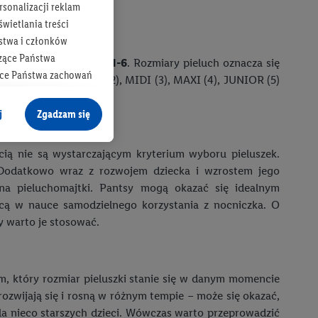
.
rsonalizacji reklam
wietlania treści
stwa i członków
zące Państwa
i opisywana jest skalą
1-6
. Rozmiary pieluch oznacza się
ące Państwa zachowań
 NEW BORN (1), MINI (2), MIDI (3), MAXI (4), JUNIOR (5)
y mógł on analizować
j
Zgadzam się
cane o dane z innych
cią nie są wystarczającym kryterium wyboru pieluszek.
ych w usługach Lidl,
odatkowo wraz z rozwojem dziecka i wzrostem jego
), również przez różne
na pieluchomajtki. Pantsy mogą okazać się idealnym
na urządzeniach
cą w nauce samodzielnego korzystania z nocniczka. O
ci marketingowych,
y warto je stosować.
up docelowych,
 konkretnych treści.
m, który rozmiar pieluszki stanie się w danym momencie
 na istniejące konto
rozwijają się i rosną w różnym tempie – może się okazać,
e z jednym z wyżej
dla nieco starszych dzieci. Wówczas warto przeprowadzić
), który możemy