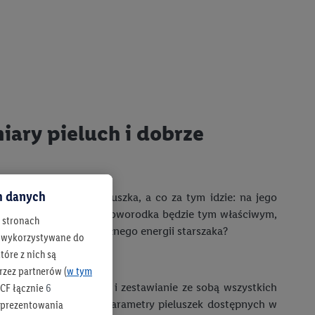
miary pieluch i dobrze
ch danych
 komfort Twojego maluszka, a co za tym idzie: na jego
ki rozmiar pieluch dla noworodka będzie tym właściwym,
h stronach
ieluszki aktywnego, pełnego energii starszaka?
 są wykorzystywane do
óre z nich są
rzez partnerów (
w tym
równywanie rozmiarów i zestawianie ze sobą wszystkich
CF łącznie
6
rawnie dopasowywać parametry pieluszek dostępnych w
b prezentowania