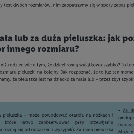
y test dwóch rozmiarów, nim zaopatrzymy się w spory zapas pie
w podobny sposób jak poniżej opisany identyfikator Utiq SA/NV ("Utiq"), 
 świadczonych przez podmioty trzecie i wyświetlać mu spersonalizowane 
rtnerów wymienionych powyżej będziemy również jako współadministratorz
taci zahashowanej.
ała lub za duża pieluszka: jak po
ównież firmę Utiq oraz operatora sieci
telekomunikacyjnej
do korzystania
r innego rozmiaru?
pierw sprawdzi, czy technologia jest dostępna dla użytkownika przy użyciu j
s IP użytkownika operatorowi sieci, który utworzy identyfikator dla Utiq p
konta klienta, takiego jak numer telefonu komórkowego. Identyfikator te
j niż rodzice wie o tym, że dzieci rosną wyjątkowo szybko? To t
ania użytkownika i zebrania informacji o sposobie korzystania przez nieg
ozmiaru pieluszki na kolejny. Jak rozpoznać, że to już ten mo
ogia ta może być również wykorzystywana do rozpoznawania użytkownika 
amy, że pieluszka jest na dziecko za mała lub – przez zbyt szy
dmioty trzecie, abyśmy mogli wyświetlać mu tam spersonalizowane rekla
ogii Utiq można wycofać w dowolnym momencie za pośrednictwem portalu
zez "Dostosuj"/"Korzystanie z technologii Utiq opartej na telekomunikacj
zwijanych poniżej (wyłącznie w odniesieniu usług Lidl). Więcej informac
•
Za d
tiq
.
 pieluszka
– może powodować otarcia na nóżkach i
niedop
u, które łatwo zaobserwować przy przewijaniu
tworząc
Odrzuć" powoduje, że aktywne są wyłącznie technicznie niezbędne technolo
 różnią się od odparzeń i wysypek). Za mała pieluszka
Może o