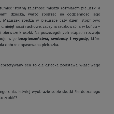
zumieć istotną zależność między rozmiarem pieluszki a
ebami dziecka, warto spojrzeć na codzienność jego
. Maluszek spędza w pieluszce cały dzień: stopniowo
a umiejętności ruchowe, zaczyna raczkować, a w końcu –
ć pierwsze kroczki. Na poszczególnych etapach rozwoju
buje więc
bezpieczeństwa, swobody i wygody
, które
ia dobrze dopasowana pieluszka.
nieprzerywany sen to dla dziecka podstawa właściwego
go dnia, łatwiej wyobrazić sobie skutki źle dobranego
to zrobić?