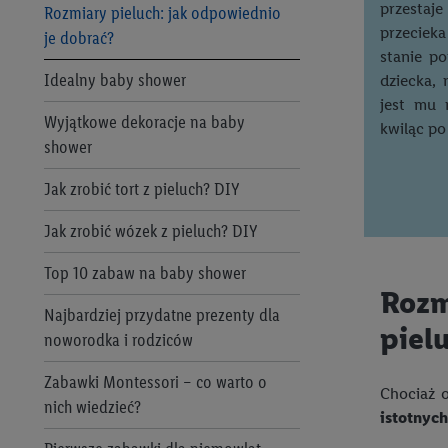
"Zgadzam się", użytkow
przestaj
Rozmiary pieluch: jak odpowiednio
współpracę ze wszystki
przecieka
je dobrać?
Myjka ciśnieniowa – jaką wybrać?
do cofnięcia zgody w d
stanie p
Informacje dot. Admini
Idealny baby shower
Jak wybrać odpowiednią kosiarkę?
dziecka, 
wykorzystania danych or
jest mu 
Wyjątkowe dekoracje na baby
Jak prawidłowo kosić trawnik i
kluczowych w kontekści
kwiląc po
shower
przycinać żywopłot?
Zapewnienie bezpieczeń
Jak zrobić tort z pieluch? DIY
Dekoracje do ogrodu – znajdź
wyświetlanie reklam i tr
ciekawe inspiracje!
urządzeń na podstawie 
Jak zrobić wózek z pieluch? DIY
pośrednictwem TTD oraz
Jak urozmaicić swój ogród?
wykorzystywanie dokład
Top 10 zabaw na baby shower
danych z różnych źróde
Rozm
Narzędzia ogrodowe - jakie warto
Najbardziej przydatne prezenty dla
danych do wyboru rekla
wybrać? Zadbaj o ogród!
piel
personalizacji reklam,
noworodka i rodziców
Garden party – jak je
Użycie dokładnych d
Zabawki Montessori – co warto o
zorganizować?
Chociaż o
Rozumienie odbiorcó
nich wiedzieć?
istotnyc
Wykorzystanie profi
5 zasad dobrego grillowania
reklam. Wykorzystyw