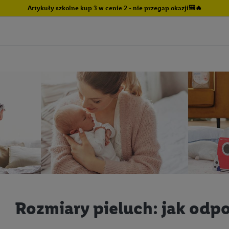
Artykuły szkolne kup 3 w cenie 2 - nie przegap okazji🎒🔥
Rozmiary pieluch: jak odp