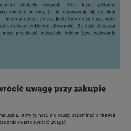
ych celach, w tym na
alnego dopięcia rzepami). Zbyt luźną pieluchę
wania danych i prawo
nasz również po tym, że nie dopasowuje się do ciała
ityce prywatności
.
 – materiał układa się tak, jakby było go za dużo, przez
na poszczególne cele
udnia dziecku codzienne aktywności. Za duża pieluszka
żej w formie słów
ż może przeciekać, najczęściej bokiem (tzw. wylewanie
dostarczanie i
urządzeń, identyfikacja
amowych za
u cyfrowego i:
styk lub łączenia
stanie ograniczonych
zwrócić uwagę przy zakupie
profili na potrzeby
dostęp do nich.
aluszka, który ją nosi, nie należy zapominać o
innych
tywności reklam.
óre z nich warto zwrócić uwagę?
nalizowanych
.