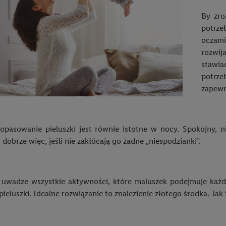
By zro
potrz
oczami
rozwij
stawia
potrze
zapewn
dopasowanie pieluszki jest równie istotne w nocy. Spokojny, 
 dobrze więc, jeśli nie zakłócają go żadne „niespodzianki”.
uwadze wszystkie aktywności, które maluszek podejmuje każde
pieluszki. Idealne rozwiązanie to znalezienie złotego środka. Jak 