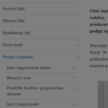
Jak korzystać z aplikacji Lidl Plus
Kuchnia Lidla
Choć wyd
rodzica,
Lidl Plus dla całej Rodziny
Winnica Lidla
producen
Lidl Pay
podjąć tę
Butelkomaty Lidl
Benefit Plus
Nasze marki
Dlaczego 
Informacje prawne
dużą? W 
Alesto
Porady i inspiracje
Regulamin „Lidl Plus”
Pomoc
pieluszko
rozmiar p
Argus
Dom i wyposażenie wnętrz
Polityka prywatności Lidl Plus
Bellarom
Nowa etykieta energetyczna: co
Warsztat i auto
Regulamin e-mobilność Lidl Plus
zawiera i jakich urządzeń dotyczy
Baresa
Domowy warsztat: jakie narzędzia
Poradniki: Kuchnia i gospodarstwo
Lidl Plus Polityka Prywatności -
10 wskazówek, jak oszczędzać
wybrać?
domowe
Szybka Akcja
Lody Bon Gelati
energię elektryczną w
Malowanie ścian dla laików - zrób
Co to jest MC Smart?
Sport i wypoczynek
Regulamin Programu Kupon Plus
gospodarstwie domowym
Cien