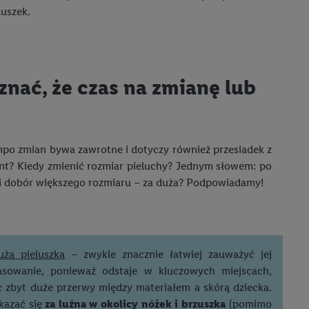
luszek.
aby rozpoznać
reklamy. W tym celu
y przetwarzać adres e-
znać, że czas na zmianę lub
 z technologii Utiq w
ego adresu IP. Jeśli
rzy użyciu adresu IP i
n zostanie
empo zmian bywa zawrotne i dotyczy również przesiadek z
o z usług Lidl. W
ment? Kiedy zmienić rozmiar pieluchy? Jednym słowem: po
w usługach
bki dobór większego rozmiaru – za duża? Podpowiadamy!
my. Zgodę na
 ochrony
danych Utiq
i do celów marketingu
ji można znaleźć w
uża pieluszka
– zwykle znacznie łatwiej zauważyć jej
asowanie, ponieważ odstaje w kluczowych miejscach,
 zbyt duże przerwy między materiałem a skórą dziecka.
gie. Klikając
kazać się
za luźna w okolicy nóżek i brzuszka
(pomimo