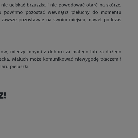
 nie uciskać brzuszka i nie powodować otarć na skórze.
co powinno pozostać wewnątrz pieluchy do momentu
 zawsze pozostawać na swoim miejscu, nawet podczas
ików, między innymi z doboru za małego lub za dużego
dziecka. Maluch może komunikować niewygodę płaczem i
aru pieluszki.
Z!