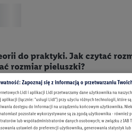
eorii do praktyki. Jak czytać roz
ać rozmiar pieluszki?
watność: Zapoznaj się z informacją o przetwarzaniu Twoi
, że dobór właściwego rozmiaru pieluszki znacząco wpływa na
y rozwój. Czas na praktyczne wskazówki! Zastanawiasz się, ja
ernetowych Lidl i aplikacji Lidl przetwarzamy dane użytkownika na naszyc
rać niemowlęcia i na jakie się zdecydować, gdy zaopatrujesz w p
 aplikacji (łącznie: "usługi Lidl") przy użyciu różnych technologii, które
iwania dostępu do informacji na urządzeniu końcowym użytkownika. Niekt
 natomiast pozostałe wykorzystywane są za zgodą użytkownika - również p
wyborem pieluszek dla dziecka nie tracić czasu na żmudne po
tratorów lub współadministratorów danych osobowych; w związku z IAB T
 informacji, warto się dowiedzieć,
jak czytać rozmiarówki
i sp
asowania ustawień do preferencji użytkownika, generowania statystyk lu