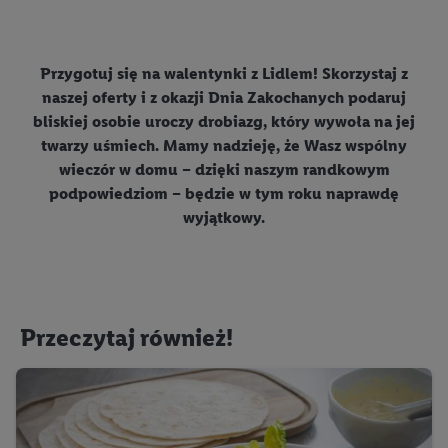
współadministratorzy przetwarzać adres e-mail użytkownika
w postaci zahashowanej.
Przygotuj się na walentynki z Lidlem! Skorzystaj z
Użytkownik upoważnia również firmę Utiq oraz operatora
naszej oferty i z okazji Dnia Zakochanych podaruj
sieci
telekomunikacyjnej
do korzystania z technologii Utiq w
bliskiej osobie uroczy drobiazg, który wywoła na jej
usługach Lidl. Utiq najpierw sprawdzi, czy technologia jest
twarzy uśmiech. Mamy nadzieję, że Wasz wspólny
dostępna dla użytkownika przy użyciu jego adresu IP. Jeśli
wieczór w domu – dzięki naszym randkowym
tak, Utiq udostępni adres IP użytkownika operatorowi sieci,
podpowiedziom – będzie w tym roku naprawdę
który utworzy identyfikator dla Utiq przy użyciu adresu IP i
wyjątkowy.
numeru referencyjnego konta klienta, takiego jak numer
telefonu komórkowego. Identyfikator ten zostanie
wykorzystany do rozpoznania użytkownika i zebrania
informacji o sposobie korzystania przez niego z usług Lidl. W
szczególności technologia ta może być również
Przeczytaj również!
wykorzystywana do rozpoznawania użytkownika w usługach
obsługiwanych przez podmioty trzecie, abyśmy mogli
wyświetlać mu tam spersonalizowane reklamy. Zgodę na
korzystanie z technologii Utiq można wycofać w dowolnym
momencie za pośrednictwem portalu ochrony
danych Utiq