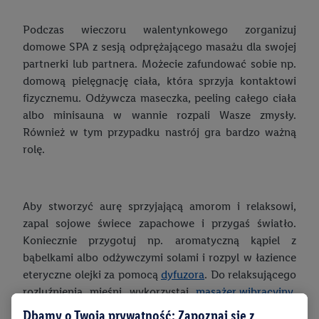
Podczas wieczoru walentynkowego zorganizuj
domowe SPA z sesją odprężającego masażu dla swojej
partnerki lub partnera. Możecie zafundować sobie np.
domową pielęgnację ciała, która sprzyja kontaktowi
fizycznemu. Odżywcza maseczka, peeling całego ciała
albo minisauna w wannie rozpali Wasze zmysły.
Również w tym przypadku nastrój gra bardzo ważną
rolę.
Aby stworzyć aurę sprzyjającą amorom i relaksowi,
zapal sojowe świece zapachowe i przygaś światło.
Koniecznie przygotuj np. aromatyczną kąpiel z
bąbelkami albo odżywczymi solami i rozpyl w łazience
eteryczne olejki za pomocą
dyfuzora
. Do relaksującego
rozluźnienia mięśni wykorzystaj
masażer wibracyjny
,
który jest kompaktowy i prosty w obsłudze, albo swoje
Dbamy o Twoją prywatność: Zapoznaj się z