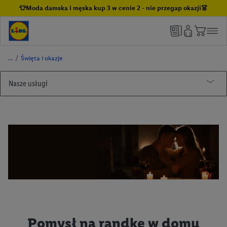
👕Moda damska i męska kup 3 w cenie 2 - nie przegap okazji👗
/
Święta i okazje
Nasze usługi
Lidl Plus
Kuchnia Lidla
Jak korzystać z aplikacji Lidl Plus
Winnica Lidla
Lidl Plus dla całej Rodziny
Butelkomaty Lidl
Lidl Pay
Nasze marki
Benefit Plus
Porady i inspiracje
Informacje prawne
Alesto
Pomoc
Argus
Dom i wyposażenie wnętrz
Regulamin „Lidl Plus”
Pomysł na randkę w domu