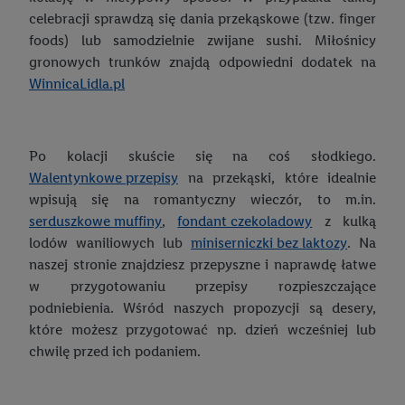
celebracji sprawdzą się dania przekąskowe (tzw. finger
Drugie śniadanie do szkoły – co warto o nim wiedzieć?
foods) lub samodzielnie zwijane sushi. Miłośnicy
gronowych trunków znajdą odpowiedni dodatek na
Ubranie do szkoły – jaki strój jest odpowiedni?
WinnicaLidla.pl
Strój na WF – jak wybrać najlepszy zestaw do ćwiczeń?
Gry i zabawki edukacyjne dla dzieci – co kupić maluchom?
Po kolacji skuście się na coś słodkiego.
Mamo, tato, pomóżcie mi w lekcjach! Szkolne gadżety, które
Walentynkowe przepisy
na przekąski, które idealnie
zachęcają do nauki
wpisują się na romantyczny wieczór, to m.in.
Obudź w swoim dziecku małego artystę, czyli jak wspierać
serduszkowe muffiny
,
fondant czekoladowy
z kulką
kreatywność maluchów
lodów waniliowych lub
miniserniczki bez laktozy
. Na
naszej stronie znajdziesz przepyszne i naprawdę łatwe
Kącik do nauki dla dziecka. Jak go praktycznie urządzić?
w przygotowaniu przepisy rozpieszczające
podniebienia. Wśród naszych propozycji są desery,
które możesz przygotować np. dzień wcześniej lub
chwilę przed ich podaniem.