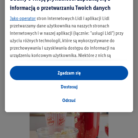
dłonie.
informacją o przetwarzaniu Twoich danych
Jako operator
stron internetowych Lidl i aplikacji Lidl
przetwarzamy dane użytkownika na naszych stronach
internetowych i w naszej aplikacji (łącznie: "usługi Lidl") przy
użyciu różnych technologii, które są wykorzystywane do
przechowywania i uzyskiwania dostępu do informacji na
Walentynki w domu – wieczór gier,
urządzeniu końcowym użytkownika. Niektóre z nich są
wspomnień i romantycznych filmów
technicznie niezbędne, natomiast pozostałe wykorzystywane
są za zgodą użytkownika - również przez partnerów (
w tym
Zgadzam się
jako odrębnych
administratorów lub współadministratorów
danych osobowych; w związku z IAB TCF łącznie
6
partnerów -
Dostosuj
w celu dopasowania ustawień do preferencji użytkownika,
generowania statystyk lub prezentowania
Odrzuć
spersonalizowanych reklam w ramach usług Lidl i poza nimi.
Przetwarzanie danych na potrzeby personalizacji reklam
odbywa się w celu kontrolowania naszych własnych reklam i
umożliwienia podmiotom trzecim wyświetlania treści
marketingowych poza usługami Lidl za pośrednictwem