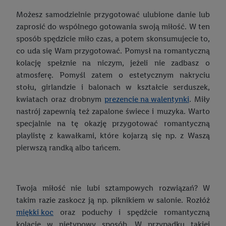
Jak urozmaicić swój ogród?
Pierwsze zabawki dla niemowląt
Możesz samodzielnie przygotować ulubione danie lub
Narzędzia ogrodowe - jakie warto wybrać? Zadbaj o ogród!
zaprosić do wspólnego gotowania swoją miłość. W ten
Zabawki sensoryczne – co wybrać dla dziecka?
sposób spędzicie miło czas, a potem skonsumujecie to,
Garden party – jak je zorganizować?
Organizacja zabawek w pokoju dziecka
co uda się Wam przygotować. Pomysł na romantyczną
5 zasad dobrego grillowania
kolację spełznie na niczym, jeżeli nie zadbasz o
Drewniane zabawki- dlaczego warto, 10 najważniejszych zalet
atmosferę. Pomyśl zatem o estetycznym nakryciu
Grill do ogrodu - jaki model wybrać?
stołu, girlandzie i balonach w kształcie serduszek,
Odgrywanie ról – zabawa dla dzieci w domu
kwiatach oraz drobnym
prezencie na walentynki
. Miły
Akcesoria do grilla – co warto kupić?
Trampolina dla dzieci – jaką wybrać?
nastrój zapewnią też zapalone świece i muzyka. Warto
Zabawy na dworze i w ogrodzie
specjalnie na tę okazję przygotować romantyczną
Sposoby na nudę – poznaj je wszystkie!
playlistę z kawałkami, które kojarzą się np. z Waszą
Pokój dziecięcy – jak go urządzić?
pierwszą randką albo tańcem.
Jak urządzić pokój młodzieżowy dla nastolatka lub nastolatki?
Gotowi do szkoły!
Twoja miłość nie lubi sztampowych rozwiązań? W
takim razie zaskocz ją np. piknikiem w salonie. Rozłóż
Plecaki szkolne i tornistry dla dzieci – jakie powinny być?
miękki koc
oraz poduchy i spędźcie romantyczną
Wyprawka szkolna – lista przyborów do wszystkich klas
kolację w nietypowy sposób. W przypadku takiej