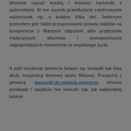
urządzeniach końcowych w celu tworzenia grup docelowych
Możecie rzucać kostką i losować karteczki z
(tzw. segmentów). W związku z personalizacją treści
poleceniami. W ten sposób przedłużycie celebrowanie
marketingowych, przetwarzanie odbywa się również w celu
walentynek np. o kolejne kilka dni. Świetnym
pomiaru wydajności/skuteczności reklamy, badania grup
pomysłem jest także przygotowanie pokazu slajdów na
docelowych, opracowywania ofert oraz zapewnienia
komputerze z Waszymi zdjęciami albo przejrzenie
bezpieczeństwa technicznego i optymalizacji wyświetlania
tradycyjnych albumów i powspominanie
konkretnych treści.
najpiękniejszych momentów ze wspólnego życia.
Jeśli użytkownik wyrazi zgodę w tym miejscu, a następnie
utworzy konto Lidl Plus lub zaloguje się na istniejące konto
A jeśli obydwoje jesteście fanami np. komedii lub kina
Lidl Plus, możemy również użyć podanego tam adresu e-mail
akcji, zorganizuj domowy seans filmowy. Przygotuj z
jako współadministratorzy - wspólnie z jednym z wyżej
pomocą
maszynki do robienia popcornu
kinowe
wymienionych partnerów w celu utworzenia specjalnego
przekąski i spędźcie ten wieczór tak, jak najbardziej
identyfikatora internetowego (tzw. EUID), który możemy
lubicie.
następnie wykorzystać w podobny sposób jak poniżej opisany
identyfikator Utiq SA/NV ("Utiq"), aby rozpoznać użytkownika
w usługach świadczonych przez podmioty trzecie i wyświetlać
mu spersonalizowane reklamy. W tym celu my i jeden z innych
partnerów wymienionych powyżej będziemy również jako