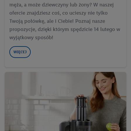
męża, a może dziewczyny lub żony? W naszej
Użycie dokładnych danych geolokalizacyjnych.
ofercie znajdziesz coś, co ucieszy nie tylko
Przechowywanie informacji na urządzeniu lub dostęp do
nich. Rozumienie odbiorców dzięki statystyce lub
Twoją połówkę, ale i Ciebie! Poznaj nasze
kombinacji danych z różnych źródeł. Pomiar
propozycje, dzięki którym spędzicie 14 lutego w
efektywności reklam. Wykorzystanie profili do wyboru
wyjątkowy sposób!
spersonalizowanych reklam. Tworzenie profili w celu
spersonalizowanych reklam. Wykorzystywanie
WIĘCEJ
ograniczonych danych do wyboru reklam. Rozwój i
ulepszanie usług.
Lista partnerów (dostawców)