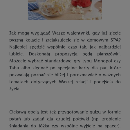
urządzeń końcowych przypisanych do Państwa i członków
Państwa gospodarstwa domowego. Jeśli są Państwo
uczestnikami programu Lidl Plus, dane dotyczące Państwa
zachowań zakupowych w sklepie będą również przetwarzane
Jak mogą wyglądać Wasze walentynki, gdy już zjecie
w tych celach. Ponadto dane dotyczące Państwa zachowań
pyszną kolację i zrelaksujecie się w domowym SPA?
zakupowych w usługach Lidl zostaną udostępnione jednemu z
Najlepiej spędzić wspólnie czas tak, jak najbardziej
wyżej wymienionych partnerów, aby mógł on analizować
lubicie. Doskonałą propozycją będą planszówki.
statystyki kampanii reklamowych swoich klientów
jako
Możecie wybrać standardowe gry typu Monopol czy
niezależny administrator danych
.
Tabu albo sięgnąć po specjalne karty dla par, które
pozwalają poznać się bliżej i porozmawiać o ważnych
Tworzenie spersonalizowanych reklam opiera się na
tematach dotyczących Waszej relacji i podejścia do
generowaniu profili, które są również wzbogacane o dane z
życia.
innych usług. Obejmuje to łączenie danych (np. dotyczących
korzystania z usług Lidl, zachowań zakupowych w usługach
Lidl, informacji z konta klienta - np. wieku lub płci - a także
dokładnych danych dotyczących lokalizacji), również przez
Ciekawą opcją jest też przygotowanie quizu w formie
różne urządzenia końcowe i usługi Lidl, w tym
pytań lub zadań dla drugiej połówki (np. zrobienie
przechowywanie lub uzyskiwanie dostępu do informacji na
śniadania do łóżka czy wspólne wyjście na spacer).