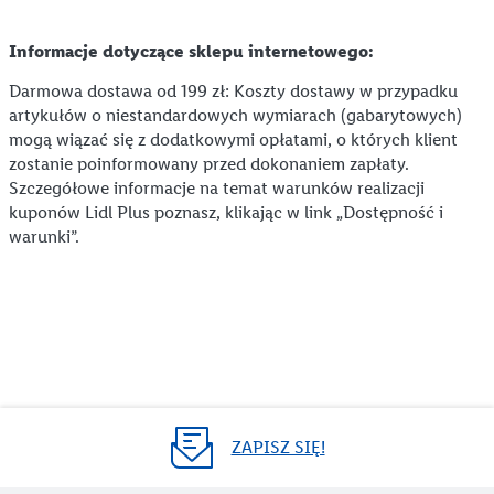
Akcesoria do grilla – co warto kupić?
Trampolina dla dzieci – jaką wybrać?
Informacje dotyczące sklepu internetowego:
Zabawy na dworze i w ogrodzie
Sposoby na nudę – poznaj je wszystkie!
Darmowa dostawa od 199 zł: Koszty dostawy w przypadku
Pokój dziecięcy – jak go urządzić?
artykułów o niestandardowych wymiarach (gabarytowych)
mogą wiązać się z dodatkowymi opłatami, o których klient
Jak urządzić pokój młodzieżowy dla nastolatka lub nastolatki?
zostanie poinformowany przed dokonaniem zapłaty.
Szczegółowe informacje na temat warunków realizacji
Gotowi do szkoły!
kuponów Lidl Plus poznasz, klikając w link „Dostępność i
warunki”.
Plecaki szkolne i tornistry dla dzieci – jakie powinny być?
Wyprawka szkolna – lista przyborów do wszystkich klas
Drugie śniadanie do szkoły – co warto o nim wiedzieć?
Ubranie do szkoły – jaki strój jest odpowiedni?
Strój na WF – jak wybrać najlepszy zestaw do ćwiczeń?
ZAPISZ SIĘ!
Gry i zabawki edukacyjne dla dzieci – co kupić maluchom?
Mamo, tato, pomóżcie mi w lekcjach! Szkolne gadżety, które