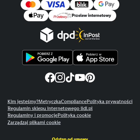
Przelew internetowy
Title
Kim jesteśmy?
Metryczka
Compliance
Polityka prywatności
Regulamin sklepu internetowego lidl.pl
Regulaminy i promocje
Polityka cookie
Zarządzaj plikami cookie
Odstąp od umowy