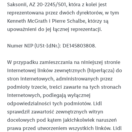
Pomoc
Saksonii, AZ 20-2245/501, która z kolei jest
reprezentowana przez dwóch dyrektorów, w tym
Kuchnia Lidla
Kenneth McGrath i Pierre Schalbe, którzy są
Winnica Lidla
upoważnieni do jej łącznej reprezentacji.
Butelkomaty Lidl
Numer NIP (USt-IdNr.): DE145803808.
Nasze marki
Porady i inspiracje
Alesto
W przypadku zamieszczania na niniejszej stronie
internetowej linków zewnętrznych (hiperłącza) do
Argus
Dom i wyposażenie wnętrz
stron internetowych, administrowanych przez
Bellarom
Warsztat i auto
Nowa etykieta energetyczna: co zawiera i jakich urządzeń
podmioty trzecie, treści zawarte na tych stronach
dotyczy
Baresa
Poradniki: Kuchnia i gospodarstwo domowe
Domowy warsztat: jakie narzędzia wybrać?
internetowych, podlegają wyłącznej
10 wskazówek, jak oszczędzać energię elektryczną w
odpowiedzialności tych podmiotów. Lidl
Lody Bon Gelati
Sport i wypoczynek
Malowanie ścian dla laików - zrób to sam!
Co to jest MC Smart?
gospodarstwie domowym
sprawdził zawartość zewnętrznych witryn
Cien
Dziecko
Czym malować ściany w domu?
Czym się różni czarny MC Smart od białego?
Domowa siłownia – jak urządzić kącik do ćwiczeń?
Wiosenne porządki w domu
docelowych pod kątem jakichkolwiek naruszeń
Crownfield
Moda
Jaki odkurzacz przemysłowy wybrać?
Czy warto kupić MC Smart?
Strój na siłownię – jak się ubrać na trening?
Noworoczne postanowienia młodej mamy
prawa przed utworzeniem wszystkich linków. Lidl
Sprzątanie domu – zrób to dobrze!