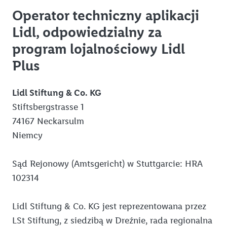
Jak korzystać z aplikacji Lidl Plus
Operator techniczny aplikacji
Lidl Plus dla całej Rodziny
Lidl, odpowiedzialny za
Lidl Pay
program lojalnościowy Lidl
Benefit Plus
Plus
Informacje prawne
Lidl Stiftung & Co. KG
Regulamin „Lidl Plus”
Stiftsbergstrasse 1
Polityka prywatności Lidl Plus
74167 Neckarsulm
Niemcy
Regulamin e-mobilność Lidl Plus
Lidl Plus Polityka Prywatności - Szybka Akcja
Sąd Rejonowy (Amtsgericht) w Stuttgarcie: HRA
Regulamin Programu Kupon Plus
102314
Asortyment
Lidl Stiftung & Co. KG jest reprezentowana przez
Adresy firm
LSt Stiftung, z siedzibą w Dreźnie, rada regionalna