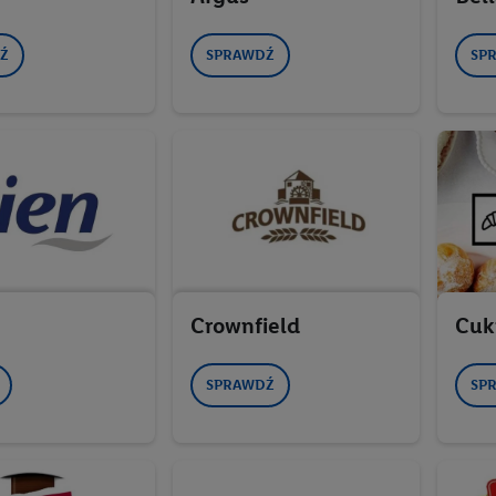
Ź
SPRAWDŹ
SP
Crownfield
Cuki
SPRAWDŹ
SP