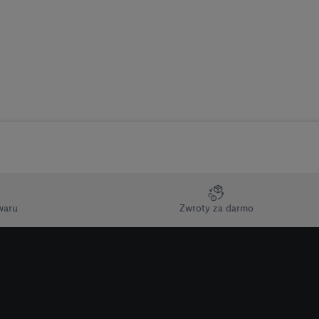
u cyfrowego i:
styk lub łączenia
stanie ograniczonych
profili na potrzeby
dostęp do nich.
tywności reklam.
nalizowanych
.
waru
Zwroty za darmo