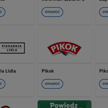
Ź
SPRAWDŹ
SP
ia Lidla
Pikok
Piko
Ź
SPRAWDŹ
SP