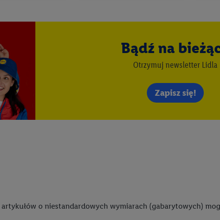
ania użytkownika i zebrania informacji o sposobie korzystania przez nieg
ogia ta może być również wykorzystywana do rozpoznawania użytkownika 
dmioty trzecie, abyśmy mogli wyświetlać mu tam spersonalizowane rekla
ogii Utiq można wycofać w dowolnym momencie za pośrednictwem portalu
Bądź na bieżą
zez "Dostosuj"/"Korzystanie z technologii Utiq opartej na telekomunikacj
zwijanych poniżej (wyłącznie w odniesieniu usług Lidl). Więcej informac
Otrzymuj newsletter Lidla
tiq
.
Zapisz się!
Odrzuć" powoduje, że aktywne są wyłącznie technicznie niezbędne technolo
nik wyraża zgodę na przetwarzanie danych we wszystkich wyżej wymienion
mi wymienionymi partnerami. Dalsze informacje, w tym okresy przechowy
owolnym momencie ze skutkiem na przyszłość, można znaleźć w naszej
pol
stratorów można znaleźć
tutaj
. W sekcji "Dostosuj" możesz wyrazić zgodę 
az dla partnerów ; dotyczy to również celów i funkcji wymienionych poni
e korzystania z IAB TCF do celów reklamowych i pomiaru wydajności:
stwa, zapobieganie i wykrywanie oszustw oraz rozwiązywanie problemów, 
eści, synchronizacja i łączenie danych z różnych źródeł, łączenie różnych 
artykułów o niestandardowych wymiarach (gabarytowych) mogą 
automatycznie przesyłanych informacji, mierzenie sukcesu kampanii rekl