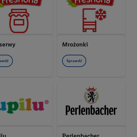
serwy
Mrożonki
awdź
Sprawdź
ilu
Perlenbacher