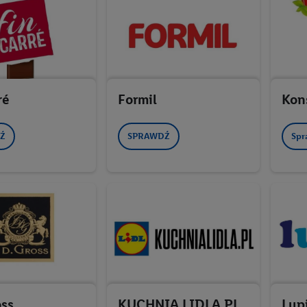
ré
Formil
Kon
Ź
SPRAWDŹ
Spr
oss
KUCHNIA LIDLA.PL
Lup