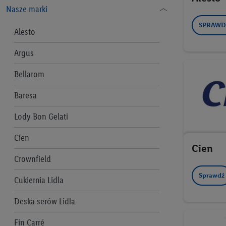
Nasze marki
Informacje prawne
SPRAWD
Alesto
Regulamin „Lidl Plus”
Pomoc
Argus
Polityka prywatności Lidl Plus
Bellarom
Regulamin e-mobilność Lidl Plus
Baresa
Lidl Plus Polityka Prywatności -
Szybka Akcja
Lody Bon Gelati
Regulamin Programu Kupon Plus
Cien
Cien
Asortyment
Crownfield
Adresy firm
Sprawdź
Cukiernia Lidla
Deska serów Lidla
Fin Carré