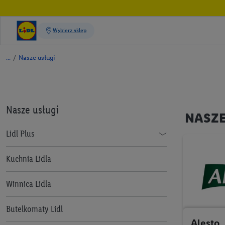
/
Nasze usługi
Nasze usługi
NASZ
Lidl Plus
Jak korzystać z aplikacji Lidl Plus
Kuchnia Lidla
Lidl Plus dla całej Rodziny
Winnica Lidla
Lidl Pay
Butelkomaty Lidl
Benefit Plus
Alesto