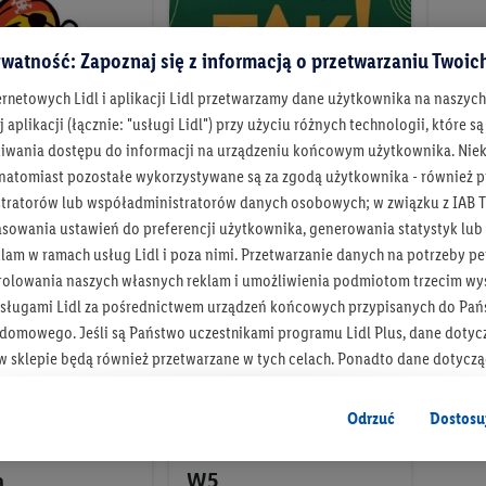
watność: Zapoznaj się z informacją o przetwarzaniu Twoi
ernetowych Lidl i aplikacji Lidl przetwarzamy dane użytkownika na naszyc
 aplikacji (łącznie: "usługi Lidl") przy użyciu różnych technologii, które
iwania dostępu do informacji na urządzeniu końcowym użytkownika. Niekt
Produkty roślinne
Pur
 natomiast pozostałe wykorzystywane są za zgodą użytkownika - również p
tratorów lub współadministratorów danych osobowych; w związku z IAB T
Ź
Sprawdź
SP
asowania ustawień do preferencji użytkownika, generowania statystyk lu
am w ramach usług Lidl i poza nimi. Przetwarzanie danych na potrzeby pe
rolowania naszych własnych reklam i umożliwienia podmiotom trzecim wyś
sługami Lidl za pośrednictwem urządzeń końcowych przypisanych do Pań
omowego. Jeśli są Państwo uczestnikami programu Lidl Plus, dane dotyc
 sklepie będą również przetwarzane w tych celach. Ponadto dane dotycz
 Lidl zostaną udostępnione jednemu z wyżej wymienionych partnerów, ab
klamowych swoich klientów
jako niezależny administrator danych
.
Odrzuć
Dostosu
wanych reklam opiera się na generowaniu profili, które są również wzboga
a
W5