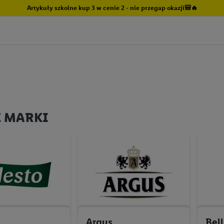
Artykuły szkolne kup 3 w cenie 2 - nie przegap okazji🎒🔥
E MARKI
Argus
Bell