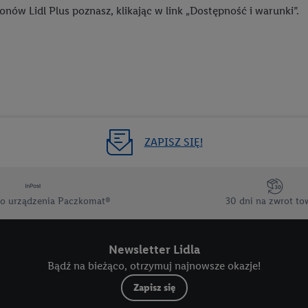
ów Lidl Plus poznasz, klikając w link „Dostępność i warunki”.
 wykorzystanie opartej na telekomunikacji technologii Utiq do marketing
nych danych lokalizacyjnych, analiza grup docelowych na podstawie staty
ł, opracowywanie i ulepszanie ofert, pomiar skuteczności reklam, wykorzy
m, wykorzystanie profili do doboru spersonalizowanych reklam, tworzenie 
 przechowywanie lub dostęp do informacji na urządzeniu końcowym.
anych geolokalizacyjnych. Przechowywanie informacji na urządzeniu lub 
w dzięki statystyce lub kombinacji danych z różnych źródeł. Pomiar efek
li do wyboru spersonalizowanych reklam. Tworzenie profili w celu sperso
ZAPISZ SIĘ!
anie ograniczonych danych do wyboru reklam. Rozwój i ulepszanie usług
(dostawców)
o urządzenia Paczkomat®
30 dni na zwrot to
Newsletter Lidla
Bądź na bieżąco, otrzymuj najnowsze okazje!
Zapisz się