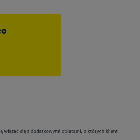
o z usług Lidl. W
w usługach
my. Zgodę na
 ochrony
danych Utiq
co
i do celów marketingu
ji można znaleźć w
gie. Klikając
ych celach, w tym na
wania danych i prawo
ityce prywatności
.
na poszczególne cele
żej w formie słów
dostarczanie i
urządzeń, identyfikacja
wiązać się z dodatkowymi opłatami, o których klient
amowych za