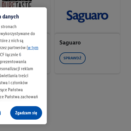
ch danych
h stronach
 są wykorzystywane do
óre z nich są
e Taste
Saguaro
rzez partnerów (
w tym
CF łącznie
6
RAWDŹ
SPRAWDŹ
b prezentowania
rsonalizacji reklam
wietlania treści
stwa i członków
zące Państwa
ące Państwa zachowań
y mógł on analizować
j
Zgadzam się
cane o dane z innych