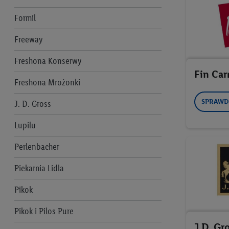
Formil
Freeway
Freshona Konserwy
Fin Car
Freshona Mrożonki
SPRAWD
J. D. Gross
Lupilu
Perlenbacher
Piekarnia Lidla
Pikok
Pikok i Pilos Pure
J.D. Gr