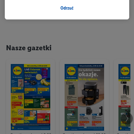
w celu dopasowania ustawień do preferencji użytkownika,
generowania statystyk lub prezentowania
Odrzuć
spersonalizowanych reklam w ramach usług Lidl i poza nimi.
Przetwarzanie danych na potrzeby personalizacji reklam
odbywa się w celu kontrolowania naszych własnych reklam i
umożliwienia podmiotom trzecim wyświetlania treści
marketingowych poza usługami Lidl za pośrednictwem
Nasze gazetki
urządzeń końcowych przypisanych do Państwa i członków
Państwa gospodarstwa domowego. Jeśli są Państwo
uczestnikami programu Lidl Plus, dane dotyczące Państwa
zachowań zakupowych w sklepie będą również przetwarzane
w tych celach. Ponadto dane dotyczące Państwa zachowań
zakupowych w usługach Lidl zostaną udostępnione jednemu z
wyżej wymienionych partnerów, aby mógł on analizować
statystyki kampanii reklamowych swoich klientów
jako
niezależny administrator danych
.
Tworzenie spersonalizowanych reklam opiera się na
generowaniu profili, które są również wzbogacane o dane z