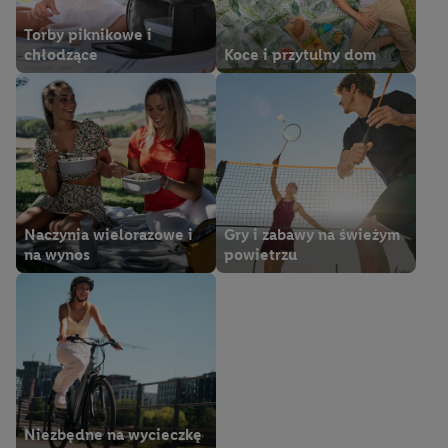
Torby piknikowe i
chłodzące
Koce i przytulny dom
Naczynia wielorazowe i
Gry i zabawy na świeżym
na wynos
powietrzu
Niezbędne na wycieczkę