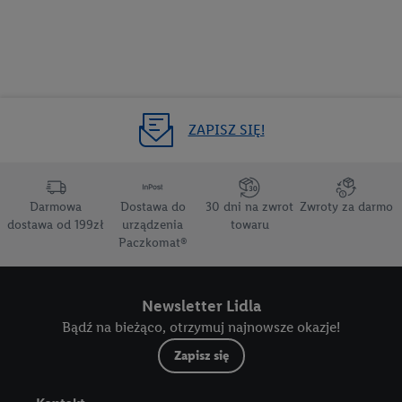
ZAPISZ SIĘ!
Darmowa
Dostawa do
30 dni na zwrot
Zwroty za darmo
dostawa od 199zł
urządzenia
towaru
Paczkomat®
Newsletter Lidla
Bądź na bieżąco, otrzymuj najnowsze okazje!
Zapisz się