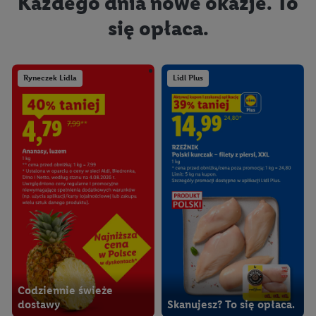
Każdego dnia nowe okazje. To
się opłaca.
Ryneczek Lidla
Lidl Plus
Codziennie świeże
dostawy
Skanujesz? To się opłaca.