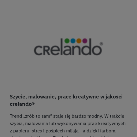
Pilos
Piratki
Produkty roślinne
Pure Taste
Saguaro
Solevita
W5
Aquapur
Szycie, malowanie, prace kreatywne w jakości
crelando®
crelando®
Crivit
Trend „zrób to sam” staje się bardzo modny. W trakcie
szycia, malowania lub wykonywania prac kreatywnych
esmara®
z papieru, stres i pośpiech mijają - a dzięki farbom,
Livarno Home