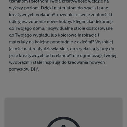
tkaninom i płótnom Twoja kreatywność wejdzie na
wyższy poziom. Dzięki materiałom do szycia i prac
LIVERGY®
kreatywnych crelando® rozwiniesz swoje zdolności i
Termorobot MC Smart
odkryjesz zupełnie nowe hobby. Elegancka dekoracja
do Twojego domu, indywidualne stroje dostosowane
PARKSIDE®
do Twojego wyglądu lub kolorowe inspiracje i
pepperts!®
materiały na kolejne popołudnie z dziećmi? Wysokiej
jakości materiały dziewiarskie, do szycia i artykuły do
Playtive
prac kreatywnych od crelando® nie ograniczają Twojej
wyobraźni i stale inspirują do kreowania nowych
Rocktrail
pomysłów DIY.
Silvercrest
Smart Home
United Office
zoofari®