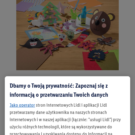
PRACE KREATYWNE – Idealne dla dzieci (i
Dbamy o Twoją prywatność: Zapoznaj się z
dorosłych!)
informacją o przetwarzaniu Twoich danych
Prace kreatywne z dziećmi to jedna z najpiękniejszych
Jako operator
stron internetowych Lidl i aplikacji Lidl
rozrywek. Ale nie tylko dla nich. Także dorośli sięgają
przetwarzamy dane użytkownika na naszych stronach
po nożyczki, papier i artykuły przeznaczone do prac
internetowych i w naszej aplikacji (łącznie: "usługi Lidl") przy
kreatywnych, inspirując się kolorowymi pomysłami na
użyciu różnych technologii, które są wykorzystywane do
dekoracje i prezentami DIY. W końcu nie ma nic
przechowywania i uzyskiwania dostępu do informacji na
piękniejszego niż odkrywanie nowych talentów