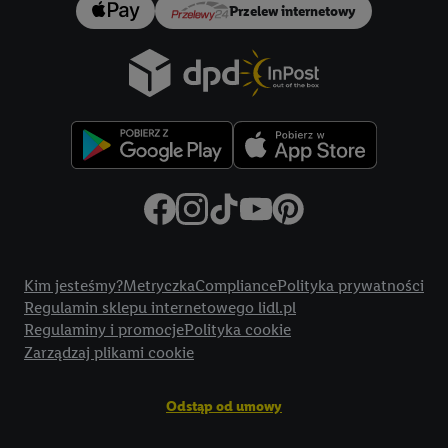
Przelew internetowy
Title
Kim jesteśmy?
Metryczka
Compliance
Polityka prywatności
Regulamin sklepu internetowego lidl.pl
Regulaminy i promocje
Polityka cookie
Zarządzaj plikami cookie
Odstąp od umowy