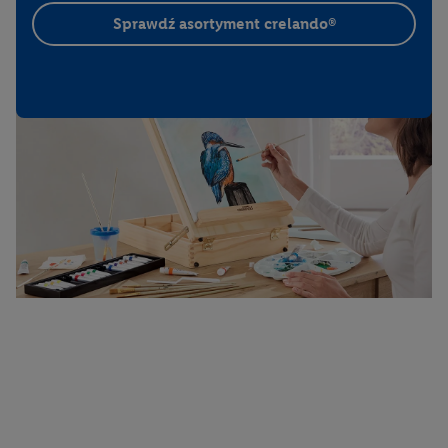
Cukiernia Lidla
Sprawdź asortyment crelando®
Deska serów Lidla
Fin Carré
Formil
Freshona Konserwy
Freshona Mrożonki
J. D. Gross
Lupilu
Perlenbacher
Piekarnia Lidla
Pikok
Pikok i Pilos Pure