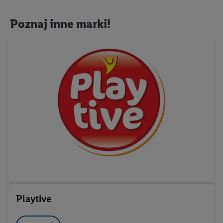
urządzeń na podstawie automatycznie przesyłanych
informacji, mierzenie sukcesu kampanii reklamowych za
Poznaj inne marki!
pośrednictwem TTD oraz wykorzystanie opartej na
telekomunikacji technologii Utiq do marketingu cyfrowego i:
wykorzystywanie dokładnych danych lokalizacyjnych, analiza
grup docelowych na podstawie statystyk lub łączenia danych
z różnych źródeł, opracowywanie i ulepszanie ofert, pomiar
skuteczności reklam, wykorzystanie ograniczonych danych do
wyboru reklam, wykorzystanie profili do doboru
spersonalizowanych reklam, tworzenie profili na potrzeby
personalizacji reklam, przechowywanie lub dostęp do
informacji na urządzeniu końcowym.
Użycie dokładnych danych geolokalizacyjnych.
Przechowywanie informacji na urządzeniu lub dostęp do
nich. Rozumienie odbiorców dzięki statystyce lub
kombinacji danych z różnych źródeł. Pomiar
Playtive
efektywności reklam. Wykorzystanie profili do wyboru
spersonalizowanych reklam. Tworzenie profili w celu