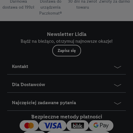
Darmowa
Dostawa do
30 dni na zwrot
Zwroty za darmo
dostawa od 199zł
urządzenia
towaru
Paczkomat®
Newsletter Lidla
Bądź na bieżąco, otrzymuj najnowsze okazje!
Zapisz się
Kontakt
Dla Dostawców
Najczęściej zadawane pytania
Bezpieczne metody płatności