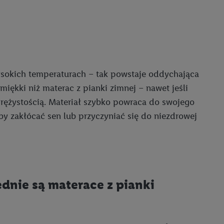
ych celach, w tym na
wania danych i prawo
ityce prywatności
.
na poszczególne cele
żej w formie słów
ysokich temperaturach – tak powstaje oddychająca
dostarczanie i
miękki niż materac z pianki zimnej – nawet jeśli
urządzeń, identyfikacja
prężystością. Materiał szybko powraca do swojego
amowych za
by zakłócać sen lub przyczyniać się do niezdrowej
u cyfrowego i:
styk lub łączenia
stanie ograniczonych
profili na potrzeby
dnie są materace z pianki
dostęp do nich.
tywności reklam.
nalizowanych
.