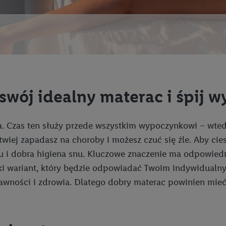
swój idealny materac i śpij 
a. Czas ten służy przede wszystkim wypoczynkowi – wted
łatwiej zapadasz na choroby i możesz czuć się źle. Aby c
iu i dobra higiena snu. Kluczowe znaczenie ma odpowiedni
aki wariant, który będzie odpowiadać Twoim indywidual
wności i zdrowia. Dlatego dobry materac powinien mieć 