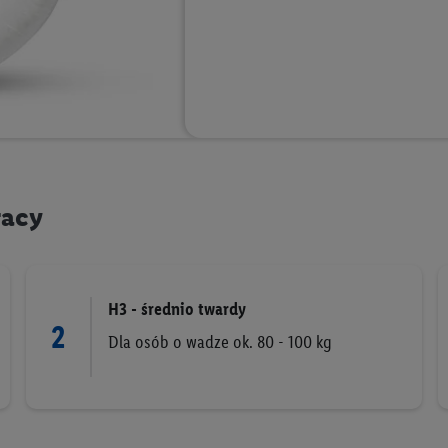
w podobny sposób jak poniżej opisany identyfikator Utiq SA/NV ("Utiq"), 
 świadczonych przez podmioty trzecie i wyświetlać mu spersonalizowane 
rtnerów wymienionych powyżej będziemy również jako współadministratorz
taci zahashowanej.
ównież firmę Utiq oraz operatora sieci
telekomunikacyjnej
do korzystania
pierw sprawdzi, czy technologia jest dostępna dla użytkownika przy użyciu j
s IP użytkownika operatorowi sieci, który utworzy identyfikator dla Utiq p
konta klienta, takiego jak numer telefonu komórkowego. Identyfikator te
racy
ania użytkownika i zebrania informacji o sposobie korzystania przez nieg
ogia ta może być również wykorzystywana do rozpoznawania użytkownika 
dmioty trzecie, abyśmy mogli wyświetlać mu tam spersonalizowane rekla
ogii Utiq można wycofać w dowolnym momencie za pośrednictwem portalu
H3 - średnio twardy
2
zez "Dostosuj"/"Korzystanie z technologii Utiq opartej na telekomunikacj
Dla osób o wadze ok. 80 - 100 kg
zwijanych poniżej (wyłącznie w odniesieniu usług Lidl). Więcej informac
tiq
.
Odrzuć" powoduje, że aktywne są wyłącznie technicznie niezbędne technolo