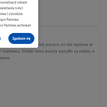
rsonalizacji reklam
wietlania treści
stwa i członków
zące Państwa
ące Państwa zachowań
y mógł on analizować
j
Zgadzam się
inięty w rulon w jednej paczce, co nie wpływa w
cane o dane z innych
 materaca. Dzięki temu koszty wysyłki są niskie, a
ych w usługach Lidl,
wana.
), również przez różne
na urządzeniach
ci marketingowych,
up docelowych,
 konkretnych treści.
 na istniejące konto
e z jednym z wyżej
), który możemy