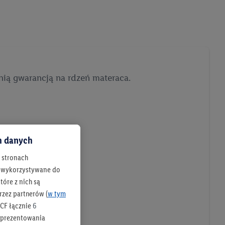
tnią gwarancją na rdzeń materaca.
ch danych
h stronach
 są wykorzystywane do
óre z nich są
rzez partnerów (
w tym
CF łącznie
6
b prezentowania