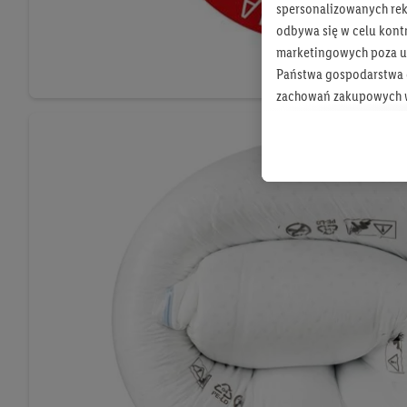
spersonalizowanych rekl
odbywa się w celu kont
marketingowych poza u
Państwa gospodarstwa d
zachowań zakupowych w
zakupowych w usługach
statystyki kampanii re
Tworzenie spersonalizo
usług. Obejmuje to łącz
informacji z konta klien
urządzenia końcowe i u
końcowych w celu tworz
przetwarzanie odbywa s
opracowywania ofert or
Jeśli użytkownik wyrazi
Lidl Plus, możemy równ
wymienionych partnerów