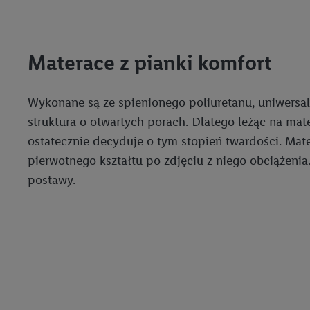
"Zgadzam się", użytkow
współpracę ze wszystki
do cofnięcia zgody w d
Informacje dot. Admini
Materace z pianki komfort
wykorzystania danych or
kluczowych w kontekści
Wykonane są ze spienionego poliuretanu, uniwersa
Zapewnienie bezpieczeń
struktura o otwartych porach. Dlatego leżąc na mate
wyświetlanie reklam i tr
ostatecznie decyduje o tym stopień twardości. Mate
urządzeń na podstawie 
pierwotnego kształtu po zdjęciu z niego obciążenia
pośrednictwem TTD oraz
postawy.
wykorzystywanie dokład
danych z różnych źróde
danych do wyboru rekla
personalizacji reklam,
Użycie dokładnych d
Rozumienie odbiorcó
Wykorzystanie profi
reklam. Wykorzystyw