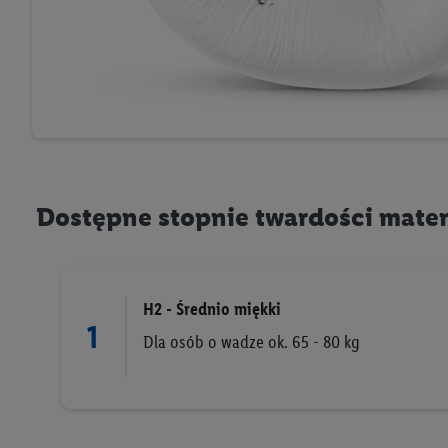
następnie wykorzystać 
użytkownika w usługach
my i jeden z innych pa
mail użytkownika w pos
Użytkownik upoważnia r
usługach Lidl. Utiq naj
tak, Utiq udostępni adre
numeru referencyjnego 
Dostępne stopnie twardości mate
wykorzystany do rozpozn
szczególności technol
obsługiwanych przez po
korzystanie z technol
H2 - Średnio miękki
1
("consenthub")
lub popr
Dla osób o wadze ok. 65 - 80 kg
cyfrowego" w opcjach ro
polityce prywatności U
Kliknięcie w przycisk "