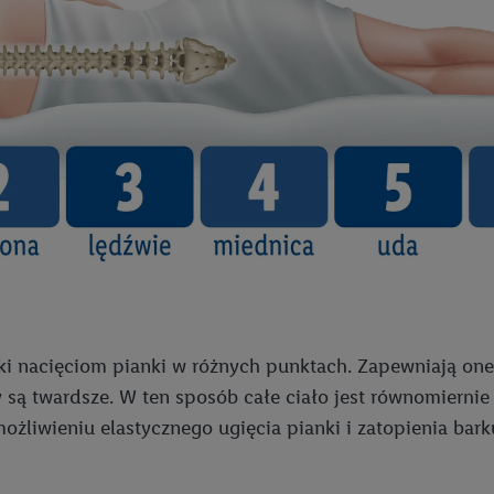
ęki nacięciom pianki w różnych punktach. Zapewniają one
ny są twardsze. W ten sposób całe ciało jest równomiern
możliwieniu elastycznego ugięcia pianki i zatopienia bar