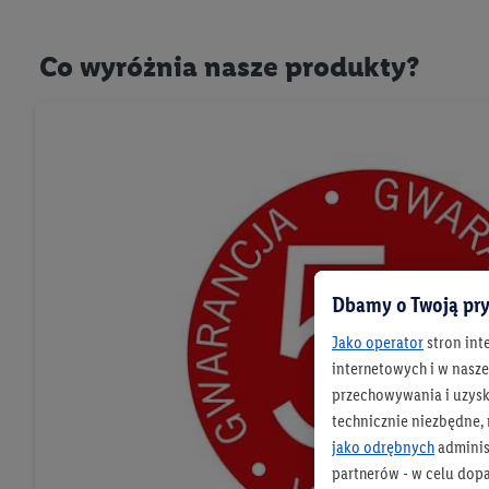
Co wyróżnia nasze produkty?
Dbamy o Twoją pry
Jako operator
stron int
internetowych i w naszej
przechowywania i uzysk
technicznie niezbędne,
jako odrębnych
adminis
partnerów - w celu dop