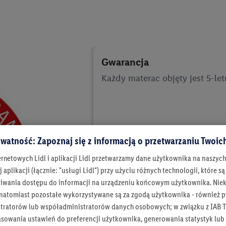
Gwarancja
Każdy materac objęty jest 5-le
watność: Zapoznaj się z informacją o przetwarzaniu Twoi
ernetowych Lidl i aplikacji Lidl przetwarzamy dane użytkownika na naszyc
 aplikacji (łącznie: "usługi Lidl") przy użyciu różnych technologii, które
iwania dostępu do informacji na urządzeniu końcowym użytkownika. Niekt
 natomiast pozostałe wykorzystywane są za zgodą użytkownika - również p
tratorów lub współadministratorów danych osobowych; w związku z IAB T
asowania ustawień do preferencji użytkownika, generowania statystyk lu