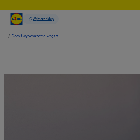
/
Dom i wyposażenie wnętrz