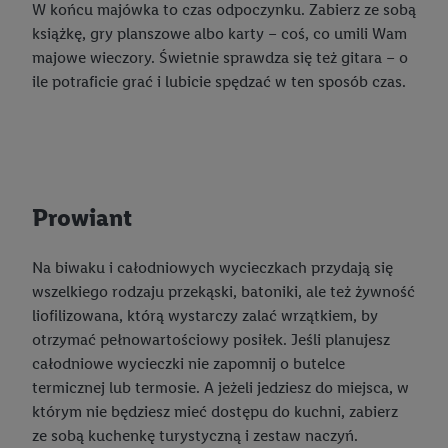
Pieluchy dla niemowlaka: na co zwrócić uwagę przy zakupie?
W końcu majówka to czas odpoczynku. Zabierz ze sobą
odbywa się w celu kontrolowania naszych własnych reklam i
książkę, gry planszowe albo karty – coś, co umili Wam
umożliwienia podmiotom trzecim wyświetlania treści
Pieluchy czy pantsy? Kiedy przejść na pieluchomajtki?
majowe wieczory. Świetnie sprawdza się też gitara – o
marketingowych poza usługami Lidl za pośrednictwem
Wakacje z niemowlakiem
ile potraficie grać i lubicie spędzać w ten sposób czas.
urządzeń końcowych przypisanych do Państwa i członków
Państwa gospodarstwa domowego. Jeśli są Państwo
Rozmiary pieluch: jak odpowiednio je dobrać?
uczestnikami programu Lidl Plus, dane dotyczące Państwa
Idealny baby shower
zachowań zakupowych w sklepie będą również przetwarzane
w tych celach. Ponadto dane dotyczące Państwa zachowań
Wyjątkowe dekoracje na baby shower
zakupowych w usługach Lidl zostaną udostępnione jednemu z
Prowiant
wyżej wymienionych partnerów, aby mógł on analizować
Jak zrobić tort z pieluch? DIY
statystyki kampanii reklamowych swoich klientów
jako
Jak zrobić wózek z pieluch? DIY
Na biwaku i całodniowych wycieczkach przydają się
niezależny administrator danych
.
wszelkiego rodzaju przekąski, batoniki, ale też żywność
Top 10 zabaw na baby shower
liofilizowana, którą wystarczy zalać wrzątkiem, by
Tworzenie spersonalizowanych reklam opiera się na
otrzymać pełnowartościowy posiłek. Jeśli planujesz
Najbardziej przydatne prezenty dla noworodka i rodziców
generowaniu profili, które są również wzbogacane o dane z
całodniowe wycieczki nie zapomnij o butelce
innych usług. Obejmuje to łączenie danych (np. dotyczących
Zabawki Montessori – co warto o nich wiedzieć?
termicznej lub termosie. A jeżeli jedziesz do miejsca, w
korzystania z usług Lidl, zachowań zakupowych w usługach
którym nie będziesz mieć dostępu do kuchni, zabierz
Lidl, informacji z konta klienta - np. wieku lub płci - a także
Pierwsze zabawki dla niemowląt
ze sobą kuchenkę turystyczną i zestaw naczyń.
dokładnych danych dotyczących lokalizacji), również przez