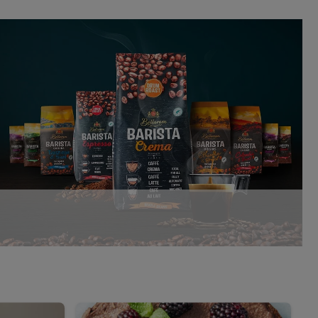
aby rozpoznać
reklamy. W tym celu
y przetwarzać adres e-
 z technologii Utiq w
ego adresu IP. Jeśli
rzy użyciu adresu IP i
n zostanie
o z usług Lidl. W
w usługach
my. Zgodę na
 ochrony
danych Utiq
i do celów marketingu
ji można znaleźć w
gie. Klikając