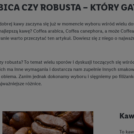
BICA CZY ROBUSTA – KTÓRY G
 dobrej kawy zaczyna się już w momencie wyboru wśród wielu do
najlepszą kawę? Coffea arabica, Coffea canephora, a może Coffea 
nie warto przeczytać ten artykuł. Dowiesz się z niego o najważ
zy robusta? To temat wielu sporów i dyskusji toczących się wśró
ich ma inne wymagania i dostarcza nam zupełnie innych smako
obiema. Zanim jednak dokonamy wyboru i sięgniemy po filiżankę 
jważniejsze różnice.
Kaw
To kaw