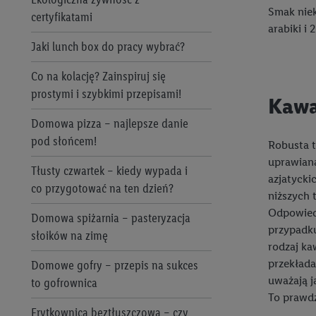
urządzeń
Smak niek
Mopy do mycia podłóg – co
certyfikatami
Produkty roślinne
arabiki i
wybrać?
Wiercenie w ścianie i suficie –
Jaki lunch box do pracy wybrać?
Pure Taste
podstawowe informacje, porady i
Jaki robot sprzątający sprawdzi się
instrukcje
Co na kolację? Zainspiruj się
Saguaro
w Twoim domu?
prostymi i szybkimi przepisami!
Kawa
Wiertarka, wkrętarka czy
Solevita
Organizacja szafek w kuchni – zrób
wiertarkowkrętarka - co wybrać?
Domowa pizza – najlepsze danie
to na medal!
W5
pod słońcem!
Robusta t
Elektronarzędzia do zadań
Metamorfoza sypialni małym
uprawiana
Crivit
specjalnych: beton, kamień,
Tłusty czwartek – kiedy wypada i
kosztem
azjatycki
drewno
co przygotować na ten dzień?
esmara®
niższych 
Sypialnie – inspiracje, jak urządzić
Odpowiedn
Rodzaje szlifowania, typy szlifierek
Domowa spiżarnia – pasteryzacja
idealne wnętrze
Livarno Home
przypadku
i ich zastosowania
słoików na zimę
rodzaj ka
Metamorfoza łazienki bez remontu
Termorobot MC Smart
5 wskazówek, jak używać pilarki
przekłada
Domowe gofry – przepis na sukces
uważają j
elektrycznej i wyrzynarki
Domowe biuro
to gofrownica
PARKSIDE®
To prawdz
Obowiązkowe wyposażenie
Home staging – kurs na owocną
Frytkownica beztłuszczowa – czy
Silvercrest