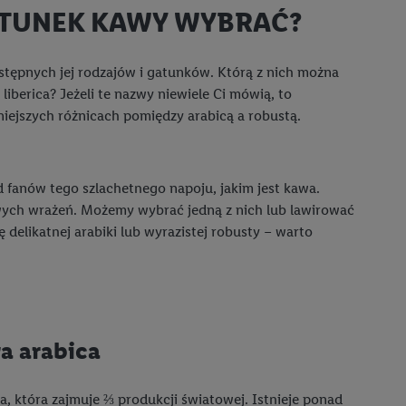
ATUNEK KAWY WYBRAĆ?
stępnych jej rodzajów i gatunków. Którą z nich można
liberica? Jeżeli te nazwy niewiele Ci mówią, to
niejszych różnicach pomiędzy arabicą a robustą.
d fanów tego szlachetnego napoju, jakim jest kawa.
wych wrażeń. Możemy wybrać jedną z nich lub lawirować
delikatnej arabiki lub wyrazistej robusty – warto
a arabica
a, która zajmuje ⅔ produkcji światowej. Istnieje ponad