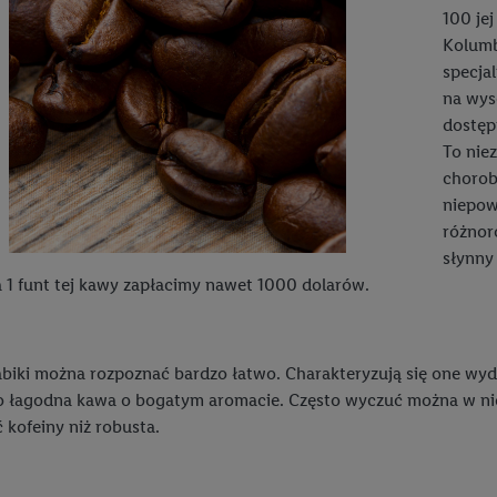
100 jej
Kolumb
specja
na wys
dostęp
To niez
chorob
niepow
różnor
słynny
a 1 funt tej kawy zapłacimy nawet 1000 dolarów.
abiki można rozpoznać bardzo łatwo. Charakteryzują się one wydł
o łagodna kawa o bogatym aromacie. Często wyczuć można w nie
 kofeiny niż robusta.