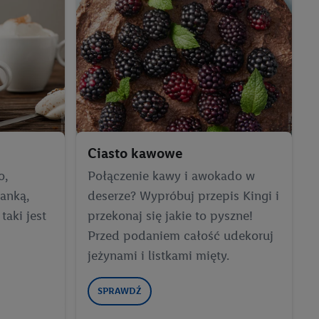
ych celach, w tym na
wania danych i prawo
ityce prywatności
.
na poszczególne cele
żej w formie słów
dostarczanie i
urządzeń, identyfikacja
Ciasto kawowe
amowych za
u cyfrowego i:
o,
Połączenie kawy i awokado w
styk lub łączenia
anką,
deserze? Wypróbuj przepis Kingi i
stanie ograniczonych
aki jest
przekonaj się jakie to pyszne!
profili na potrzeby
Przed podaniem całość udekoruj
jeżynami i listkami mięty.
dostęp do nich.
tywności reklam.
SPRAWDŹ
nalizowanych
.