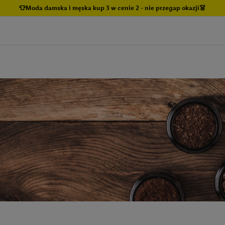
👕Moda damska i męska kup 3 w cenie 2 - nie przegap okazji👗