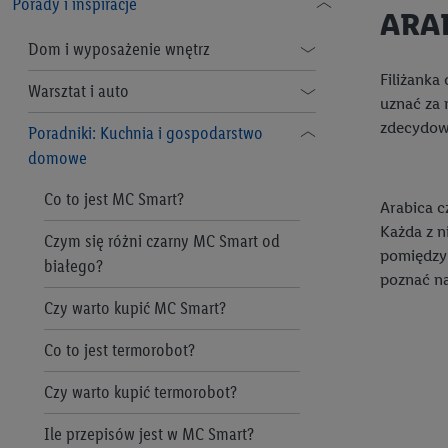
Porady i inspiracje
Regulamin „Lidl Plus”
Pomoc
ARA
Argus
Dom i wyposażenie wnętrz
Polityka prywatności Lidl Plus
Filiżanka
Bellarom
Nowa etykieta energetyczna: co
Warsztat i auto
Regulamin e-mobilność Lidl Plus
uznać za 
zawiera i jakich urządzeń dotyczy
Baresa
zdecydowa
Domowy warsztat: jakie narzędzia
Poradniki: Kuchnia i gospodarstwo
Lidl Plus Polityka Prywatności -
10 wskazówek, jak oszczędzać
wybrać?
domowe
Szybka Akcja
Lody Bon Gelati
energię elektryczną w
Malowanie ścian dla laików - zrób
Co to jest MC Smart?
Regulamin Programu Kupon Plus
gospodarstwie domowym
Cien
Arabica c
to sam!
Każda z n
Czym się różni czarny MC Smart od
Asortyment
Wiosenne porządki w domu
Crownfield
pomiędzy 
Czym malować ściany w domu?
białego?
poznać na
Adresy firm
Sprzątanie domu – zrób to dobrze!
Cukiernia Lidla
Jaki odkurzacz przemysłowy
Czy warto kupić MC Smart?
Decluttering – na czym to polega?
wybrać?
Deska serów Lidla
Co to jest termorobot?
Segregacja śmieci – pojemniki w
10 narzędzi dla każdego - co warto
Fin Carré
Czy warto kupić termorobot?
małym mieszkaniu
mieć w warsztacie?
Formil
Ile przepisów jest w MC Smart?
Prasowanie idealne – poznaj tajniki
Śrubokręty – rodzaje i