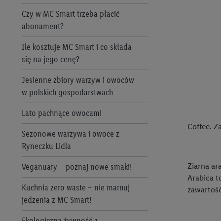
Freeway
przeznaczenie
Czy w MC Smart trzeba płacić
Jak zrobić pranie? Podstawowe
abonament?
Freshona Konserwy
zasady
Remont domu lub mieszkania -
jakie narzędzia będą potrzebne?
Ile kosztuje MC Smart i co składa
Freshona Mrożonki
Jak dbać o pościel?
się na jego cenę?
Heblowanie: zacznij przygodę z
J. D. Gross
Mycie okien – szybko i bez smug!
obróbką drewna
Jesienne zbiory warzyw i owoców
Lupilu
Jak wyczyścić piekarnik?
w polskich gospodarstwach
Lutowanie dla początkujących
Perlenbacher
Czyszczenie fug i płytek
Lato pachnące owocami
Odzież robocza – dlaczego jest
łazienkowych
Coffee. Z
taka ważna
Piekarnia Lidla
Sezonowe warzywa i owoce z
Optymalna wilgotność powietrza w
Ryneczku Lidla
Meble ogrodowe z palet – jak je
Pikok
domu – dlaczego to takie ważne?
zrobić?
Veganuary – poznaj nowe smaki!
Ziarna ar
Pikok i Pilos Pure
Arabica t
Roztocze kurzu domowego – jak z
Renowacja mebli – przydatne
Kuchnia zero waste – nie marnuj
zawartość
nimi walczyć?
Pilos
hobby
jedzenia z MC Smart!
Jaki odkurzacz kupić?
Piratki
Bezpieczna obsługa dużych
Ekologiczna żywność z