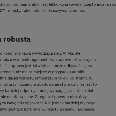
tórych odmian arabiki jest lekko kwaskowaty. Często można spot
 20% robusty. Takie połączenie nazywamy crema.
 robusta
o kongijska kawa wywodząca się z Afryki, ale
 także w innych regionach świata, również w krajach
ch. Jej uprawa jest łatwiejsza i może odbywać się na
terenach niż ma to miejsce w przypadku arabiki.
ia dla jej wzrostu temperatura to ok. 30 stopni. W
 robusty możemy zdecydowanie stwierdzić, że jest to
wy bardziej odporny i mniej wymagający, a to z kolei
 się na niższą cenę. Z tego też powodu niektórzy
ą za kawę niższej jakości. Nic jednak bardziej mylnego.
iwy zastrzyk kofeiny o wyrazistym smaku i aromacie.