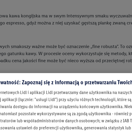
kowa kawa kongijska ma w swym intensywnym smaku wyczuwalną 
go espresso, gdyż można z niej uzyskać gęstszą piankę zwaną cre
ych smakoszy ważne może być oznaczenie „fine robusta”. To ozna
go gatunku kawy. W procesie oceny wykorzystuje się metody, któ
adku cena jakości fine może być nieco wyższa od przeciętnej ro
watność: Zapoznaj się z informacją o przetwarzaniu Twoi
Ara
ernetowych Lidl i aplikacji Lidl przetwarzamy dane użytkownika na naszyc
 aplikacji (łącznie: "usługi Lidl") przy użyciu różnych technologii, które
iwania dostępu do informacji na urządzeniu końcowym użytkownika. Niekt
Jak wi
 natomiast pozostałe wykorzystywane są za zgodą użytkownika - również p
tego, 
tratorów lub współadministratorów danych osobowych; w związku z IAB T
zdecyd
asowania ustawień do preferencji użytkownika, generowania statystyk lu
Osoby 