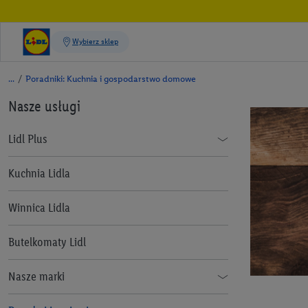
/
Poradniki: Kuchnia i gospodarstwo domowe
Nasze usługi
Lidl Plus
Jak korzystać z aplikacji Lidl Plus
Kuchnia Lidla
Lidl Plus dla całej Rodziny
Winnica Lidla
Lidl Pay
Butelkomaty Lidl
Benefit Plus
Nasze marki
Informacje prawne
Alesto