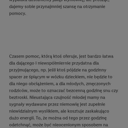
Tworzenie spersonalizowanych reklam opiera się na
dajemy sobie przynajmniej szansę na otrzymanie
generowaniu profili, które są również wzbogacane o dane z
pomocy.
innych usług. Obejmuje to łączenie danych (np. dotyczących
korzystania z usług Lidl, zachowań zakupowych w usługach
Lidl, informacji z konta klienta - np. wieku lub płci - a także
dokładnych danych dotyczących lokalizacji), również przez
różne urządzenia końcowe i usługi Lidl, w tym
przechowywanie lub uzyskiwanie dostępu do informacji na
Czasem pomoc, którą ktoś oferuje, jest bardzo łatwa
urządzeniach końcowych w celu tworzenia grup docelowych
dla dającego i niewspółmiernie przydatna dla
(tzw. segmentów). W związku z personalizacją treści
przyjmującego, np. jeśli ktoś pójdzie na godzinny
marketingowych, przetwarzanie odbywa się również w celu
spacer ze śpiącym w wózku dzieckiem, nie będzie to
pomiaru wydajności/skuteczności reklamy, badania grup
dla niego obciążeniem, a dla młodych, zmęczonych
docelowych, opracowywania ofert oraz zapewnienia
rodziców, może to oznaczać bezcenną godzinę snu czy
bezpieczeństwa technicznego i optymalizacji wyświetlania
beztroski. Nieustająca czujność młodej mamy na
konkretnych treści.
sygnały wydawane przez niemowlę jest zupełnie
niewidzialnym wysiłkiem, ale kosztuje zaskakująco
Jeśli użytkownik wyrazi zgodę w tym miejscu, a następnie
dużo energii. To, że można od tego przez godzinę
utworzy konto Lidl Plus lub zaloguje się na istniejące konto
odetchnąć, może być nieocenionym sposobem na