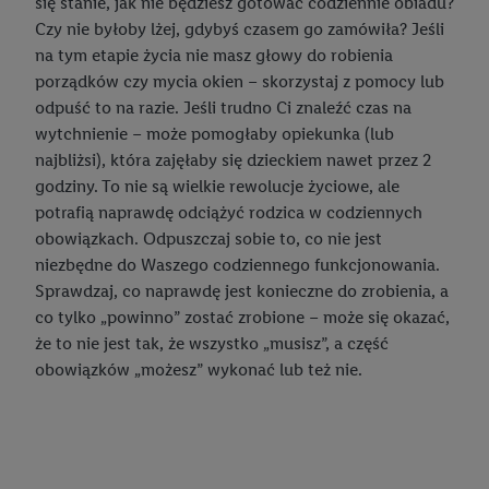
się stanie, jak nie będziesz gotować codziennie obiadu?
Czy nie byłoby lżej, gdybyś czasem go zamówiła? Jeśli
na tym etapie życia nie masz głowy do robienia
porządków czy mycia okien – skorzystaj z pomocy lub
odpuść to na razie. Jeśli trudno Ci znaleźć czas na
wytchnienie – może pomogłaby opiekunka (lub
najbliżsi), która zajęłaby się dzieckiem nawet przez 2
godziny. To nie są wielkie rewolucje życiowe, ale
potrafią naprawdę odciążyć rodzica w codziennych
obowiązkach. Odpuszczaj sobie to, co nie jest
niezbędne do Waszego codziennego funkcjonowania.
Sprawdzaj, co naprawdę jest konieczne do zrobienia, a
co tylko „powinno” zostać zrobione – może się okazać,
że to nie jest tak, że wszystko „musisz”, a część
obowiązków „możesz” wykonać lub też nie.