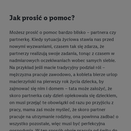
Jak prosić o pomoc?
Możesz prosić o pomoc bardzo blisko – partnera czy
partnerkę. Kiedy sytuacja życiowa stawia nas przed
nowymi wyzwaniami, czasem tak się zdarza, że
partnerzy realizują swoje zadania, tonąc z czasem w
nadmiarowych oczekiwaniach wobec samych siebie.
Na przykład jeśli macie tradycyjny podział ról –
mężczyzna pracuje zawodowo, a kobieta bierze urlop
macierzyński na pierwszy rok życia dziecka, by
zajmować się nim i domem – tata może założyć, że
skoro partnerka cały dzień opiekowała się dzieckiem,
on musi przejąć te obowiązki od razu po przyjściu z
pracy, mama zaś może myśleć, że skoro partner
pracuje na utrzymanie rodziny, ona powinna zadbać o
wszystko pozostałe, więc musi być perfekcyjna
gospodynią. W ten sposób oboje pracują od świtu do