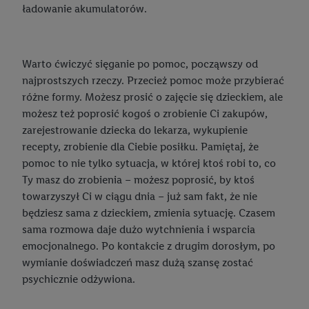
Lidl Plus, możemy również użyć podanego tam adresu e-mail
ładowanie akumulatorów.
jako współadministratorzy - wspólnie z jednym z wyżej
wymienionych partnerów w celu utworzenia specjalnego
identyfikatora internetowego (tzw. EUID), który możemy
Warto ćwiczyć sięganie po pomoc, począwszy od
następnie wykorzystać w podobny sposób jak poniżej opisany
najprostszych rzeczy. Przecież pomoc może przybierać
identyfikator Utiq SA/NV ("Utiq"), aby rozpoznać użytkownika
różne formy. Możesz prosić o zajęcie się dzieckiem, ale
w usługach świadczonych przez podmioty trzecie i wyświetlać
możesz też poprosić kogoś o zrobienie Ci zakupów,
mu spersonalizowane reklamy. W tym celu my i jeden z innych
zarejestrowanie dziecka do lekarza, wykupienie
partnerów wymienionych powyżej będziemy również jako
recepty, zrobienie dla Ciebie posiłku. Pamiętaj, że
współadministratorzy przetwarzać adres e-mail użytkownika
pomoc to nie tylko sytuacja, w której ktoś robi to, co
w postaci zahashowanej.
Ty masz do zrobienia – możesz poprosić, by ktoś
towarzyszył Ci w ciągu dnia – już sam fakt, że nie
Użytkownik upoważnia również firmę Utiq oraz operatora
będziesz sama z dzieckiem, zmienia sytuację. Czasem
sieci
telekomunikacyjnej
do korzystania z technologii Utiq w
sama rozmowa daje dużo wytchnienia i wsparcia
usługach Lidl. Utiq najpierw sprawdzi, czy technologia jest
emocjonalnego. Po kontakcie z drugim dorosłym, po
dostępna dla użytkownika przy użyciu jego adresu IP. Jeśli
wymianie doświadczeń masz dużą szansę zostać
tak, Utiq udostępni adres IP użytkownika operatorowi sieci,
psychicznie odżywiona.
który utworzy identyfikator dla Utiq przy użyciu adresu IP i
numeru referencyjnego konta klienta, takiego jak numer