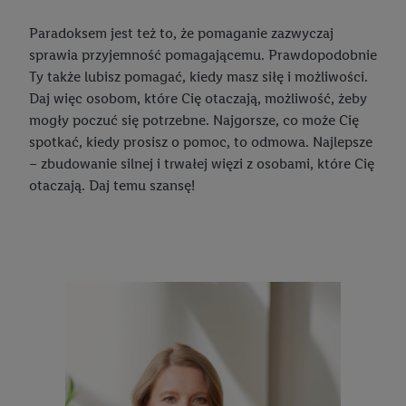
telefonu komórkowego. Identyfikator ten zostanie
wykorzystany do rozpoznania użytkownika i zebrania
Paradoksem jest też to, że pomaganie zazwyczaj
informacji o sposobie korzystania przez niego z usług Lidl. W
sprawia przyjemność pomagającemu. Prawdopodobnie
szczególności technologia ta może być również
Ty także lubisz pomagać, kiedy masz siłę i możliwości.
wykorzystywana do rozpoznawania użytkownika w usługach
Daj więc osobom, które Cię otaczają, możliwość, żeby
obsługiwanych przez podmioty trzecie, abyśmy mogli
mogły poczuć się potrzebne. Najgorsze, co może Cię
wyświetlać mu tam spersonalizowane reklamy. Zgodę na
spotkać, kiedy prosisz o pomoc, to odmowa. Najlepsze
korzystanie z technologii Utiq można wycofać w dowolnym
– zbudowanie silnej i trwałej więzi z osobami, które Cię
momencie za pośrednictwem portalu ochrony
danych Utiq
otaczają. Daj temu szansę!
("consenthub")
lub poprzez "Dostosuj"/"Korzystanie z
technologii Utiq opartej na telekomunikacji do celów
marketingu cyfrowego" w opcjach rozwijanych poniżej
(wyłącznie w odniesieniu usług Lidl). Więcej informacji
można znaleźć w
polityce prywatności Utiq
.
Kliknięcie w przycisk "Odrzuć" powoduje, że aktywne są
wyłącznie technicznie niezbędne technologie. Klikając
"Zgadzam się", użytkownik wyraża zgodę na przetwarzanie
danych we wszystkich wyżej wymienionych celach, w tym na