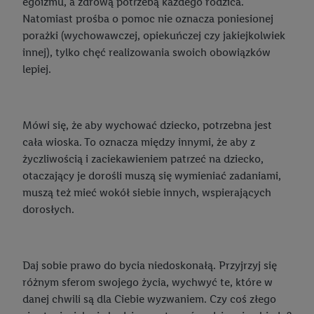
egoizmu, a zdrową potrzebą każdego rodzica.
Postanowienia noworoczne
Jak ubrać się modnie i z klasą na specjalną okazję?
Natomiast prośba o pomoc nie oznacza poniesionej
porażki (wychowawczej, opiekuńczej czy jakiejkolwiek
Bielizna plus size – rodzaje, jak odpowiednio dobrać, na co
innej), tylko chęć realizowania swoich obowiązków
zwrócić uwagę?
lepiej.
6 najchętniej wybieranych biustonoszy
Jak dobrać idealny biustonosz?
Mówi się, że aby wychować dziecko, potrzebna jest
Najczęstsze błędy w dopasowaniu biustonosza
cała wioska. To oznacza między innymi, że aby z
życzliwością i zaciekawieniem patrzeć na dziecko,
Najchętniej wybierane majtki wśród kobiet
otaczający je dorośli muszą się wymieniać zadaniami,
Najchętniej wybierane majtki wśród mężczyzn
muszą też mieć wokół siebie innych, wspierających
dorosłych.
Daj sobie prawo do bycia niedoskonałą. Przyjrzyj się
różnym sferom swojego życia, wychwyć te, które w
danej chwili są dla Ciebie wyzwaniem. Czy coś złego