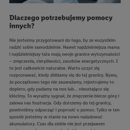
Styl boho – czym się charakteryzuje i jak stworzyć stylizację
Jak wykonać torebki na prezenty z opakowań Tetra Pak?
boho?
Prezenty do 50 zł, 100 zł, 200 zł – spraw przyjemność dzieciom
Poradnik DIY
Dlaczego potrzebujemy pomocy
Naturalne ubrania i pościel z lnu – idealne na upały i nie tylko
Prezent na dzień dziecka – dla dziewczynki i chłopca
Jak zrobić papier do pakowania prezentów z papieru
innych?
śniadaniowego? Poradnik DIY
Moda plażowa – co nosi się w tym sezonie?
Świąteczne prezenty dla dzieci – co kupić pod choinkę?
Wyjątkowe Święta Bożego Narodzenia z Kingą Paruzel 2023
Styl marynarski
Prezenty świąteczne - pomysły na prezenty dla każdego
Nie jesteśmy przygotowani do tego, by ze wszystkim
radzić sobie samodzielnie. Nawet najdzielniejsza mama
Świąteczne inspiracje z Kingą Paruzel 2022
Styl sportowy
Pomysły na kalendarze adwentowe
i najdzielniejszy tata mają swoje granice wytrzymałości
Modne i niedrogie stylizacje na święta – jak się ubrać na
– zmęczenia, cierpliwości, zasobów energetycznych. I
Kamizelki pikowane
wigilię?
to jest całkowicie naturalne. Warto uczyć się
Ponadczasowy jeans
rozpoznawać, kiedy zbliżamy się do tej granicy. Bywa,
Pierwsze święta z niemowlakiem
że początkowo tego nie zauważamy, rejestrujemy to
Męskie stylizacje casualowe
Pomysły na kalendarze adwentowe
dopiero, gdy padamy na nos lub… nieustająco się
Kurtki i płaszcze plus size – odzież wierzchnia na każdą okazję
kłócimy. To wyraźny sygnał, że zmęczenie bierze górę i
Dania wigilijne dla dzieci i niemowląt
zalewa nas frustracja. Gdy dotrzemy do tej granicy,
Moda plus size: rozmiary, ogólne zasady i najczęściej
Ozdoby świąteczne do twojego domu – zainspiruj się!
powinniśmy odpocząć i poprosić o pomoc. Tylko w ten
popełniane błędy
sposób jesteśmy w stanie na nowo naładować
Ozdoby świąteczne na zewnątrz – co wybrać?
Sukienki plus size - jak dobrać sukienkę na różne okazje?
akumulatory. Czas dla siebie nie jest przejawem