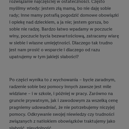
Rodzaje kaw
Co to jest scrapbooking i jak zacząć przygodę z ozdabianiem?
rozwiązanie najczęściej w ostateczności. Często
Skład pieluszek jest ważny
myślimy wtedy: jestem złą mamą, bo nie daję sobie
Jak zrobić warzywniak na balkonie?
Szycie w domu – przydatne hobby!
rady; inne mamy potrafią pogodzić domowe obowiązki
Pieluchy dla niemowlaka: na co zwrócić uwagę przy zakupie?
Zbieranie deszczówki – dlaczego warto to robić?
i opiekę nad dzieckiem, a ja nie; jestem gorsza, bo
Pieluchy czy pantsy? Kiedy przejść na pieluchomajtki?
sobie nie radzę. Bardzo łatwo wpadamy w poczucie
Aranżacja balkonu w bloku – jak urządzić taką przestrzeń?
winy, poczucie bycia bezwartościową, zatracamy wiarę
Wakacje z niemowlakiem
w siebie i własne umiejętności. Dlaczego tak trudno
Wiosna w ogrodzie – jakie porządki wykonać po zimie?
Rozmiary pieluch: jak odpowiednio je dobrać?
jest nam prosić o wsparcie i dlaczego od razu
Kalendarz ogrodnika – co kiedy sadzić?
upatrujemy w tym jakiejś słabości?
Idealny baby shower
Jesień w ogrodzie – czym się zająć?
Wyjątkowe dekoracje na baby shower
Kompost – sprawdź, jak możesz go pozyskać!
Po części wynika to z wychowania – bycie zaradnym,
Jak zrobić tort z pieluch? DIY
radzenie sobie bez pomocy innych zawsze jest mile
Myjka ciśnieniowa – jaką wybrać?
Jak zrobić wózek z pieluch? DIY
widziane – i w szkole, i później w pracy. Zarówno na
Jak wybrać odpowiednią kosiarkę?
gruncie prywatnym, jak i zawodowym za wszelką cenę
Top 10 zabaw na baby shower
pragniemy udowadniać, że nie potrzebujemy niczyjej
Jak prawidłowo kosić trawnik i przycinać żywopłot?
Najbardziej przydatne prezenty dla noworodka i rodziców
pomocy. Odkrywanie swojej niewiedzy czy trudności
Dekoracje do ogrodu – znajdź ciekawe inspiracje!
związanych z natłokiem obowiązków traktujemy jako
Zabawki Montessori – co warto o nich wiedzieć?
słabość, nieudolność.