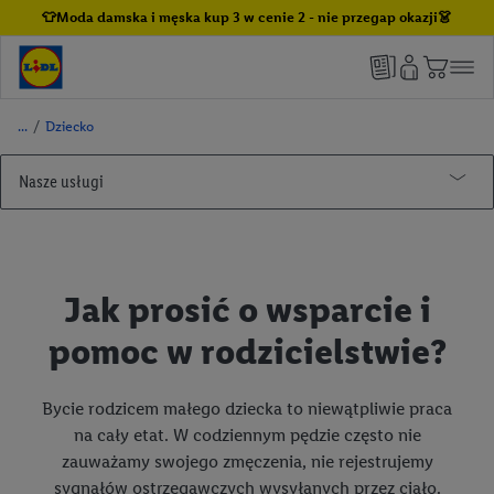
👕Moda damska i męska kup 3 w cenie 2 - nie przegap okazji👗
/
Dziecko
Nasze usługi
Lidl Plus
Kuchnia Lidla
Jak korzystać z aplikacji Lidl Plus
Jak prosić o wsparcie i
Winnica Lidla
Lidl Plus dla całej Rodziny
pomoc w rodzicielstwie?
Butelkomaty Lidl
Lidl Pay
Nasze marki
Benefit Plus
Bycie rodzicem małego dziecka to niewątpliwie praca
Porady i inspiracje
Informacje prawne
Alesto
na cały etat. W codziennym pędzie często nie
zauważamy swojego zmęczenia, nie rejestrujemy
Pomoc
Argus
Dom i wyposażenie wnętrz
Regulamin „Lidl Plus”
sygnałów ostrzegawczych wysyłanych przez ciało.