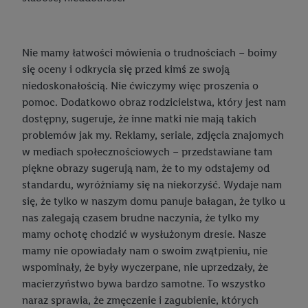
Jak urozmaicić swój ogród?
Pierwsze zabawki dla niemowląt
Narzędzia ogrodowe - jakie warto wybrać? Zadbaj o ogród!
Zabawki sensoryczne – co wybrać dla dziecka?
Nie mamy łatwości mówienia o trudnościach – boimy
Garden party – jak je zorganizować?
Organizacja zabawek w pokoju dziecka
się oceny i odkrycia się przed kimś ze swoją
5 zasad dobrego grillowania
niedoskonałością. Nie ćwiczymy więc proszenia o
Drewniane zabawki- dlaczego warto, 10 najważniejszych zalet
pomoc. Dodatkowo obraz rodzicielstwa, który jest nam
Grill do ogrodu - jaki model wybrać?
dostępny, sugeruje, że inne matki nie mają takich
Odgrywanie ról – zabawa dla dzieci w domu
problemów jak my. Reklamy, seriale, zdjęcia znajomych
Akcesoria do grilla – co warto kupić?
Trampolina dla dzieci – jaką wybrać?
w mediach społecznościowych – przedstawiane tam
Zabawy na dworze i w ogrodzie
piękne obrazy sugerują nam, że to my odstajemy od
Sposoby na nudę – poznaj je wszystkie!
standardu, wyróżniamy się na niekorzyść. Wydaje nam
Pokój dziecięcy – jak go urządzić?
się, że tylko w naszym domu panuje bałagan, że tylko u
nas zalegają czasem brudne naczynia, że tylko my
Jak urządzić pokój młodzieżowy dla nastolatka lub nastolatki?
mamy ochotę chodzić w wysłużonym dresie. Nasze
mamy nie opowiadały nam o swoim zwątpieniu, nie
Gotowi do szkoły!
wspominały, że były wyczerpane, nie uprzedzały, że
Moda
Plecaki szkolne i tornistry dla dzieci – jakie powinny być?
macierzyństwo bywa bardzo samotne. To wszystko
naraz sprawia, że zmęczenie i zagubienie, których
Zwierzęta
Tabele rozmiarów - Moda damska i męska
Wyprawka szkolna – lista przyborów do wszystkich klas