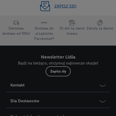
ZAPISZ SIĘ!
Darmowa
Dostawa do
30 dni na zwrot
Zwroty za darmo
dostawa od 199zł
urządzenia
towaru
Paczkomat®
Newsletter Lidla
Bądź na bieżąco, otrzymuj najnowsze okazje!
Zapisz się
Kontakt
Dla Dostawców