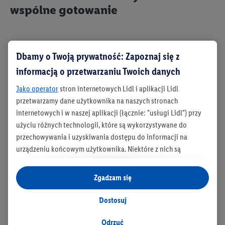
wspólne gotowanie
Jeżeli Ty i Twoja mama uwielbiacie wspólnie spędzać
Dbamy o Twoją prywatność: Zapoznaj się z
czas podczas gotowania, przyrządzenie smacznego
informacją o przetwarzaniu Twoich danych
dania może być doskonałym pomysłem na spędzenie
Dnia Mamy. Możesz również samodzielnie upichcić
Jako operator
stron internetowych Lidl i aplikacji Lidl
ulubione danie mamy i zaprosić ją na uroczysty obiad
przetwarzamy dane użytkownika na naszych stronach
lub kolację. Na
Ryneczku Lidla
dostaniesz wszystkie
internetowych i w naszej aplikacji (łącznie: "usługi Lidl") przy
potrzebne produkty, aby stworzyć kulinarne
użyciu różnych technologii, które są wykorzystywane do
arcydzieła. A jeśli nie masz pomysłu, co ugotować,
przechowywania i uzyskiwania dostępu do informacji na
skorzystaj z naszych przepisów prosto z
Kuchni Lidla
!
urządzeniu końcowym użytkownika. Niektóre z nich są
Nie zapomnij również dobrać odpowiedniego wina do
technicznie niezbędne, natomiast pozostałe wykorzystywane
przygotowanych pyszności, aby wznieść toast za
są za zgodą użytkownika - również przez partnerów (
w tym
Zgadzam się
zdrowie mamy.
jako odrębnych
administratorów lub współadministratorów
danych osobowych; w związku z IAB TCF łącznie
6
partnerów -
Dostosuj
w celu dopasowania ustawień do preferencji użytkownika,
generowania statystyk lub prezentowania
Odrzuć