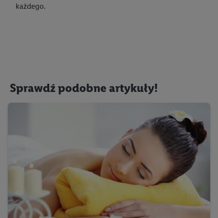
przyszłość, można znaleźć w naszej
polityce prywatności
.
każdego.
Informacje dot. Administratorów można znaleźć
tutaj
. W
sekcji "Dostosuj" możesz wyrazić zgodę na poszczególne cele
wykorzystania danych oraz dla partnerów ; dotyczy to również
celów i funkcji wymienionych poniżej w formie słów
kluczowych w kontekście korzystania z IAB TCF do celów
reklamowych i pomiaru wydajności:
Sprawdź podobne artykuły!
Zapewnienie bezpieczeństwa, zapobieganie i wykrywanie
oszustw oraz rozwiązywanie problemów, dostarczanie i
wyświetlanie reklam i treści, synchronizacja i łączenie danych
z różnych źródeł, łączenie różnych urządzeń, identyfikacja
urządzeń na podstawie automatycznie przesyłanych
informacji, mierzenie sukcesu kampanii reklamowych za
pośrednictwem TTD oraz wykorzystanie opartej na
telekomunikacji technologii Utiq do marketingu cyfrowego i:
wykorzystywanie dokładnych danych lokalizacyjnych, analiza
grup docelowych na podstawie statystyk lub łączenia danych
z różnych źródeł, opracowywanie i ulepszanie ofert, pomiar