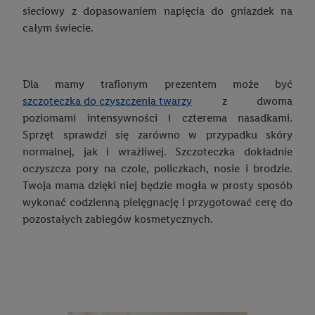
sieciowy z dopasowaniem napięcia do gniazdek na
Drugie śniadanie do szkoły – co warto o nim wiedzieć?
całym świecie.
Ubranie do szkoły – jaki strój jest odpowiedni?
Strój na WF – jak wybrać najlepszy zestaw do ćwiczeń?
Dla mamy trafionym prezentem może być
szczoteczka do czyszczenia twarzy
z dwoma
Gry i zabawki edukacyjne dla dzieci – co kupić maluchom?
poziomami intensywności i czterema nasadkami.
Mamo, tato, pomóżcie mi w lekcjach! Szkolne gadżety, które
Sprzęt sprawdzi się zarówno w przypadku skóry
zachęcają do nauki
normalnej, jak i wrażliwej. Szczoteczka dokładnie
oczyszcza pory na czole, policzkach, nosie i brodzie.
Obudź w swoim dziecku małego artystę, czyli jak wspierać
Twoja mama dzięki niej będzie mogła w prosty sposób
kreatywność maluchów
wykonać codzienną pielęgnację i przygotować cerę do
Kącik do nauki dla dziecka. Jak go praktycznie urządzić?
pozostałych zabiegów kosmetycznych.