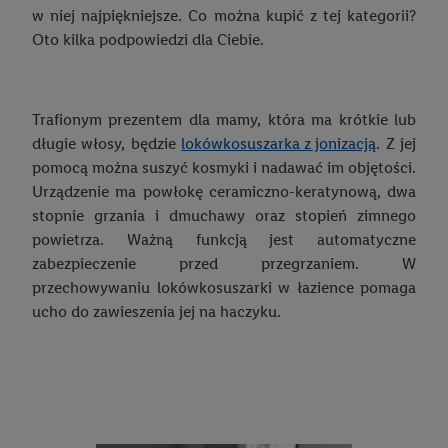
Rodzaje kaw
Co to jest scrapbooking i jak zacząć przygodę z ozdabianiem?
w niej najpiękniejsze. Co można kupić z tej kategorii?
Skład pieluszek jest ważny
Najchętniej wybierane majtki wśród mężczyzn
Jak zrobić warzywniak na balkonie?
Oto kilka podpowiedzi dla Ciebie.
Szycie w domu – przydatne hobby!
Pieluchy dla niemowlaka: na co zwrócić uwagę przy zakupie?
Zbieranie deszczówki – dlaczego warto to robić?
Pieluchy czy pantsy? Kiedy przejść na pieluchomajtki?
Aranżacja balkonu w bloku – jak urządzić taką przestrzeń?
Trafionym prezentem dla mamy, która ma krótkie lub
Wakacje z niemowlakiem
długie włosy, będzie
lokówkosuszarka z jonizacją
. Z jej
Wiosna w ogrodzie – jakie porządki wykonać po zimie?
pomocą można suszyć kosmyki i nadawać im objętości.
Rozmiary pieluch: jak odpowiednio je dobrać?
Kalendarz ogrodnika – co kiedy sadzić?
Urządzenie ma powłokę ceramiczno-keratynową, dwa
Idealny baby shower
stopnie grzania i dmuchawy oraz stopień zimnego
Jesień w ogrodzie – czym się zająć?
powietrza. Ważną funkcją jest automatyczne
Wyjątkowe dekoracje na baby shower
zabezpieczenie przed przegrzaniem. W
Kompost – sprawdź, jak możesz go pozyskać!
Jak zrobić tort z pieluch? DIY
przechowywaniu lokówkosuszarki w łazience pomaga
Myjka ciśnieniowa – jaką wybrać?
ucho do zawieszenia jej na haczyku.
Jak zrobić wózek z pieluch? DIY
Jak wybrać odpowiednią kosiarkę?
Top 10 zabaw na baby shower
Jak prawidłowo kosić trawnik i przycinać żywopłot?
Najbardziej przydatne prezenty dla noworodka i rodziców
Dekoracje do ogrodu – znajdź ciekawe inspiracje!
Zabawki Montessori – co warto o nich wiedzieć?