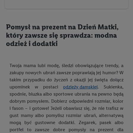
wykorzystywana do rozpoznawania użytkownika w usługach
obsługiwanych przez podmioty trzecie, abyśmy mogli
wyświetlać mu tam spersonalizowane reklamy. Zgodę na
Pomysł na prezent na Dzień Matki,
korzystanie z technologii Utiq można wycofać w dowolnym
momencie za pośrednictwem portalu ochrony
danych Utiq
który zawsze się sprawdza: modna
("consenthub")
lub poprzez "Dostosuj"/"Korzystanie z
odzież i dodatki
technologii Utiq opartej na telekomunikacji do celów
marketingu cyfrowego" w opcjach rozwijanych poniżej
(wyłącznie w odniesieniu usług Lidl). Więcej informacji
Twoja mama lubi modę, śledzi obowiązujące trendy, a
można znaleźć w
polityce prywatności Utiq
.
zakupy nowych ubrań zawsze poprawiają jej humor? W
takim przypadku do życzeń z okazji jej święta dołącz
Kliknięcie w przycisk "Odrzuć" powoduje, że aktywne są
upominek w postaci
odzieży damskiej
. Sukienka,
wyłącznie technicznie niezbędne technologie. Klikając
spodnie, bluzka albo sportowe ubrania na pewno będą
"Zgadzam się", użytkownik wyraża zgodę na przetwarzanie
dobrym pomysłem. Dobierz odpowiedni rozmiar, kolor
danych we wszystkich wyżej wymienionych celach, w tym na
i fason – i gotowe! Jeżeli obawiasz się, że nie trafisz w
współpracę ze wszystkimi wymienionymi partnerami. Dalsze
gust mamy albo pomylisz rozmiar ubrań, alternatywą
informacje, w tym okresy przechowywania danych i prawo do
mogą być gustowne dodatki. Zegarek, pasek albo
cofnięcia zgody w dowolnym momencie ze skutkiem na
portfel to zawsze dobre pomysły na prezent dla