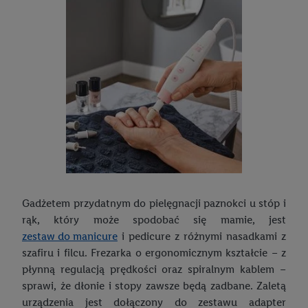
Jak urozmaicić swój ogród?
Pierwsze zabawki dla niemowląt
Narzędzia ogrodowe - jakie warto wybrać? Zadbaj o ogród!
Zabawki sensoryczne – co wybrać dla dziecka?
Garden party – jak je zorganizować?
Organizacja zabawek w pokoju dziecka
5 zasad dobrego grillowania
Drewniane zabawki- dlaczego warto, 10 najważniejszych zalet
Grill do ogrodu - jaki model wybrać?
Odgrywanie ról – zabawa dla dzieci w domu
Akcesoria do grilla – co warto kupić?
Trampolina dla dzieci – jaką wybrać?
Zabawy na dworze i w ogrodzie
Sposoby na nudę – poznaj je wszystkie!
Pokój dziecięcy – jak go urządzić?
Gadżetem przydatnym do pielęgnacji paznokci u stóp i
rąk, który może spodobać się mamie, jest
Jak urządzić pokój młodzieżowy dla nastolatka lub nastolatki?
zestaw do manicure
i pedicure z różnymi nasadkami z
Gotowi do szkoły!
szafiru i filcu. Frezarka o ergonomicznym kształcie – z
płynną regulacją prędkości oraz spiralnym kablem –
Plecaki szkolne i tornistry dla dzieci – jakie powinny być?
sprawi, że dłonie i stopy zawsze będą zadbane. Zaletą
urządzenia jest dołączony do zestawu adapter
Wyprawka szkolna – lista przyborów do wszystkich klas