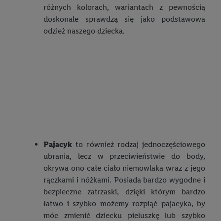
Postanowienia noworoczne
różnych kolorach, wariantach z pewnością
Jak ubrać się modnie i z klasą na specjalną okazję?
doskonale sprawdzą się jako podstawowa
Bielizna plus size – rodzaje, jak odpowiednio dobrać, na co
odzież naszego dziecka.
zwrócić uwagę?
6 najchętniej wybieranych biustonoszy
Jak dobrać idealny biustonosz?
Najczęstsze błędy w dopasowaniu biustonosza
Najchętniej wybierane majtki wśród kobiet
Najchętniej wybierane majtki wśród mężczyzn
Pajacyk
to również rodzaj jednoczęściowego
ubrania, lecz w przeciwieństwie do body,
okrywa ono całe ciało niemowlaka wraz z jego
rączkami i nóżkami. Posiada bardzo wygodne i
bezpieczne zatrzaski, dzięki którym bardzo
łatwo i szybko możemy rozpiąć pajacyka, by
móc zmienić dziecku pieluszkę lub szybko