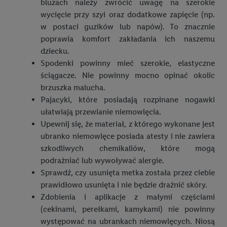
identyfikator Utiq SA/NV ("Utiq"), aby rozpoznać użytkownika
bluzach należy zwrócić uwagę na szerokie
w usługach świadczonych przez podmioty trzecie i wyświetlać
wycięcie przy szyi oraz dodatkowe zapięcie (np.
mu spersonalizowane reklamy. W tym celu my i jeden z innych
w postaci guzików lub napów). To znacznie
partnerów wymienionych powyżej będziemy również jako
poprawia komfort zakładania ich naszemu
współadministratorzy przetwarzać adres e-mail użytkownika
dziecku.
w postaci zahashowanej.
Spodenki powinny mieć szerokie, elastyczne
ściągacze. Nie powinny mocno opinać okolic
Użytkownik upoważnia również firmę Utiq oraz operatora
brzuszka malucha.
sieci
telekomunikacyjnej
do korzystania z technologii Utiq w
Pajacyki, które posiadają rozpinane nogawki
usługach Lidl. Utiq najpierw sprawdzi, czy technologia jest
ułatwiają przewianie niemowlęcia.
dostępna dla użytkownika przy użyciu jego adresu IP. Jeśli
Upewnij się, że materiał, z którego wykonane jest
tak, Utiq udostępni adres IP użytkownika operatorowi sieci,
ubranko niemowlęce posiada atesty i nie zawiera
który utworzy identyfikator dla Utiq przy użyciu adresu IP i
szkodliwych chemikaliów, które mogą
numeru referencyjnego konta klienta, takiego jak numer
podrażniać lub wywoływać alergie.
telefonu komórkowego. Identyfikator ten zostanie
Sprawdź, czy usunięta metka została przez ciebie
wykorzystany do rozpoznania użytkownika i zebrania
prawidłowo usunięta i nie będzie drażnić skóry.
informacji o sposobie korzystania przez niego z usług Lidl. W
Zdobienia i aplikacje z małymi częściami
szczególności technologia ta może być również
(cekinami, perełkami, kamykami) nie powinny
wykorzystywana do rozpoznawania użytkownika w usługach
występować na ubrankach niemowlęcych. Niosą