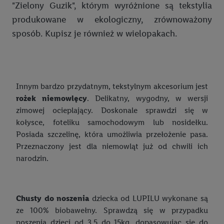
"Zielony Guzik", którym wyróżnione są tekstylia
sekcji "Dostosuj" możesz wyrazić zgodę na poszczególne cele
produkowane w ekologiczny, zrównoważony
wykorzystania danych oraz dla partnerów ; dotyczy to również
sposób. Kupisz je również w wielopakach.
celów i funkcji wymienionych poniżej w formie słów
kluczowych w kontekście korzystania z IAB TCF do celów
reklamowych i pomiaru wydajności:
Zapewnienie bezpieczeństwa, zapobieganie i wykrywanie
Innym bardzo przydatnym, tekstylnym akcesorium jest
oszustw oraz rozwiązywanie problemów, dostarczanie i
rożek niemowlęcy
. Delikatny, wygodny, w wersji
wyświetlanie reklam i treści, synchronizacja i łączenie danych
zimowej ocieplający. Doskonale sprawdzi się w
z różnych źródeł, łączenie różnych urządzeń, identyfikacja
kołysce, foteliku samochodowym lub nosidełku.
urządzeń na podstawie automatycznie przesyłanych
Posiada szczelinę, która umożliwia przełożenie pasa.
informacji, mierzenie sukcesu kampanii reklamowych za
Przeznaczony jest dla niemowląt już od chwili ich
pośrednictwem TTD oraz wykorzystanie opartej na
narodzin.
telekomunikacji technologii Utiq do marketingu cyfrowego i:
wykorzystywanie dokładnych danych lokalizacyjnych, analiza
grup docelowych na podstawie statystyk lub łączenia danych
Chusty do noszenia
dziecka od LUPILU wykonane są
z różnych źródeł, opracowywanie i ulepszanie ofert, pomiar
ze 100% biobawełny. Sprawdzą się w przypadku
skuteczności reklam, wykorzystanie ograniczonych danych do
noszenia dzieci od 3,5 do 15kg, dopasowując się do