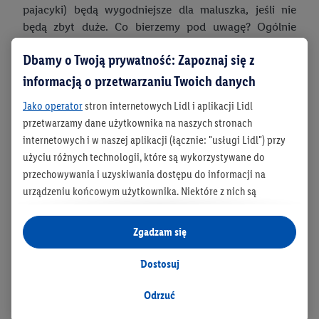
pajacyki) będą wygodniejsze dla maluszka, jeśli nie
będą zbyt duże. Co bierzemy pod uwagę? Ogólnie
rzecz ujmując: wiek dziecka, jego wzrost oraz wagę.
Dbamy o Twoją prywatność: Zapoznaj się z
informacją o przetwarzaniu Twoich danych
Jak to się dokładnie przedstawia?
Jako operator
stron internetowych Lidl i aplikacji Lidl
przetwarzamy dane użytkownika na naszych stronach
internetowych i w naszej aplikacji (łącznie: "usługi Lidl") przy
użyciu różnych technologii, które są wykorzystywane do
przechowywania i uzyskiwania dostępu do informacji na
Rozmiar
50-56
56-62
62-68
68-74
urządzeniu końcowym użytkownika. Niektóre z nich są
technicznie niezbędne, natomiast pozostałe wykorzystywane
Wiek
0-3
0-3
3-6
6-9
są za zgodą użytkownika - również przez partnerów (
w tym
Zgadzam się
miesiące
miesiące
miesięcy
miesięcy
jako odrębnych
administratorów lub współadministratorów
danych osobowych; w związku z IAB TCF łącznie
6
partnerów -
Wzrost
47-53 cm
56-62
62-68
68-74 cm
Dostosuj
cm
cm
w celu dopasowania ustawień do preferencji użytkownika,
generowania statystyk lub prezentowania
Odrzuć
Waga
2-3 kg
3-5 kg
5-7 kg
7-9 kg
spersonalizowanych reklam w ramach usług Lidl i poza nimi.