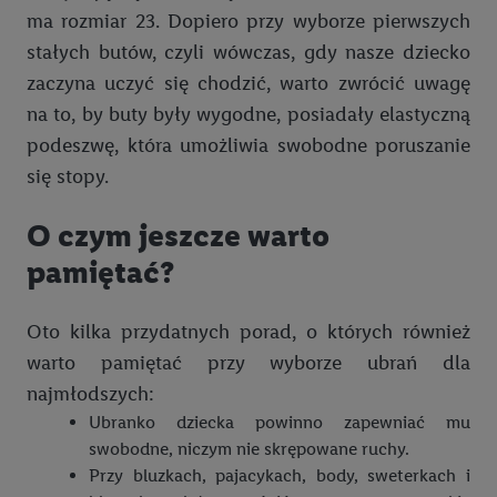
ma rozmiar 23. Dopiero przy wyborze pierwszych
dokładnych danych dotyczących lokalizacji), również przez
różne urządzenia końcowe i usługi Lidl, w tym
stałych butów, czyli wówczas, gdy nasze dziecko
przechowywanie lub uzyskiwanie dostępu do informacji na
zaczyna uczyć się chodzić, warto zwrócić uwagę
urządzeniach końcowych w celu tworzenia grup docelowych
na to, by buty były wygodne, posiadały elastyczną
(tzw. segmentów). W związku z personalizacją treści
podeszwę, która umożliwia swobodne poruszanie
marketingowych, przetwarzanie odbywa się również w celu
się stopy.
pomiaru wydajności/skuteczności reklamy, badania grup
docelowych, opracowywania ofert oraz zapewnienia
O czym jeszcze warto
bezpieczeństwa technicznego i optymalizacji wyświetlania
konkretnych treści.
pamiętać?
Jeśli użytkownik wyrazi zgodę w tym miejscu, a następnie
Oto kilka przydatnych porad, o których również
utworzy konto Lidl Plus lub zaloguje się na istniejące konto
warto pamiętać przy wyborze ubrań dla
Lidl Plus, możemy również użyć podanego tam adresu e-mail
najmłodszych:
jako współadministratorzy - wspólnie z jednym z wyżej
wymienionych partnerów w celu utworzenia specjalnego
Ubranko dziecka powinno zapewniać mu
identyfikatora internetowego (tzw. EUID), który możemy
swobodne, niczym nie skrępowane ruchy.
następnie wykorzystać w podobny sposób jak poniżej opisany
Przy bluzkach, pajacykach, body, sweterkach i