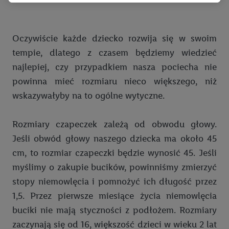
Przetwarzanie danych na potrzeby personalizacji reklam
odbywa się w celu kontrolowania naszych własnych reklam i
umożliwienia podmiotom trzecim wyświetlania treści
Oczywiście każde dziecko rozwija się w swoim
marketingowych poza usługami Lidl za pośrednictwem
tempie, dlatego z czasem będziemy wiedzieć
urządzeń końcowych przypisanych do Państwa i członków
najlepiej, czy przypadkiem nasza pociecha nie
Państwa gospodarstwa domowego. Jeśli są Państwo
uczestnikami programu Lidl Plus, dane dotyczące Państwa
powinna mieć rozmiaru nieco większego, niż
zachowań zakupowych w sklepie będą również przetwarzane
wskazywałyby na to ogólne wytyczne.
w tych celach. Ponadto dane dotyczące Państwa zachowań
zakupowych w usługach Lidl zostaną udostępnione jednemu z
Rozmiary czapeczek zależą od obwodu głowy.
wyżej wymienionych partnerów, aby mógł on analizować
Jeśli obwód głowy naszego dziecka ma około 45
statystyki kampanii reklamowych swoich klientów
jako
cm, to rozmiar czapeczki będzie wynosić 45. Jeśli
niezależny administrator danych
.
myślimy o zakupie bucików, powinniśmy zmierzyć
Tworzenie spersonalizowanych reklam opiera się na
stopy niemowlęcia i pomnożyć ich długość przez
generowaniu profili, które są również wzbogacane o dane z
1,5. Przez pierwsze miesiące życia niemowlęcia
innych usług. Obejmuje to łączenie danych (np. dotyczących
buciki nie mają styczności z podłożem. Rozmiary
korzystania z usług Lidl, zachowań zakupowych w usługach
zaczynają się od 16, większość dzieci w wieku 2 lat
Lidl, informacji z konta klienta - np. wieku lub płci - a także