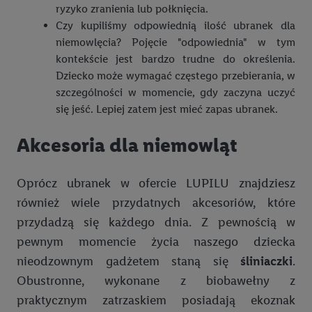
obsługiwanych przez podmioty trzecie, abyśmy mogli
ryzyko zranienia lub połknięcia.
wyświetlać mu tam spersonalizowane reklamy. Zgodę na
Czy kupiliśmy odpowiednią ilość ubranek dla
korzystanie z technologii Utiq można wycofać w dowolnym
niemowlęcia? Pojęcie "odpowiednia" w tym
momencie za pośrednictwem portalu ochrony
danych Utiq
kontekście jest bardzo trudne do określenia.
("consenthub")
lub poprzez "Dostosuj"/"Korzystanie z
Dziecko może wymagać częstego przebierania, w
technologii Utiq opartej na telekomunikacji do celów
szczególności w momencie, gdy zaczyna uczyć
marketingu cyfrowego" w opcjach rozwijanych poniżej
się jeść. Lepiej zatem jest mieć zapas ubranek.
(wyłącznie w odniesieniu usług Lidl). Więcej informacji
Akcesoria dla niemowląt
można znaleźć w
polityce prywatności Utiq
.
Kliknięcie w przycisk "Odrzuć" powoduje, że aktywne są
Oprócz ubranek w ofercie LUPILU znajdziesz
wyłącznie technicznie niezbędne technologie. Klikając
również wiele przydatnych akcesoriów, które
"Zgadzam się", użytkownik wyraża zgodę na przetwarzanie
przydadzą się każdego dnia. Z pewnością w
danych we wszystkich wyżej wymienionych celach, w tym na
pewnym momencie życia naszego dziecka
współpracę ze wszystkimi wymienionymi partnerami. Dalsze
informacje, w tym okresy przechowywania danych i prawo do
nieodzownym gadżetem staną się
śliniaczki
.
cofnięcia zgody w dowolnym momencie ze skutkiem na
Obustronne, wykonane z biobawełny z
przyszłość, można znaleźć w naszej
polityce prywatności
.
praktycznym zatrzaskiem posiadają ekoznak
Informacje dot. Administratorów można znaleźć
tutaj
. W