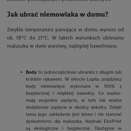
Styl boho – czym się charakteryzuje i jak stworzyć stylizację
Jak wykonać torebki na prezenty z opakowań Tetra Pak?
boho?
Prezenty do 50 zł, 100 zł, 200 zł – spraw przyjemność dzieciom
Poradnik DIY
Jak ubrać niemowlaka w domu?
Naturalne ubrania i pościel z lnu – idealne na upały i nie tylko
Prezent na dzień dziecka – dla dziewczynki i chłopca
Jak zrobić papier do pakowania prezentów z papieru
śniadaniowego? Poradnik DIY
Moda plażowa – co nosi się w tym sezonie?
Świąteczne prezenty dla dzieci – co kupić pod choinkę?
Zwykle temperatura panująca w domu wynosi od
Wyjątkowe Święta Bożego Narodzenia z Kingą Paruzel 2023
ok. 18°C do 21°C. W takich warunkach ubieramy
Styl marynarski
Prezenty świąteczne - pomysły na prezenty dla każdego
maluszka w dwie warstwy, najlepiej bawełniane.
Świąteczne inspiracje z Kingą Paruzel 2022
Styl sportowy
Pomysły na kalendarze adwentowe
Modne i niedrogie stylizacje na święta – jak się ubrać na
Kamizelki pikowane
wigilię?
Body
to jednoczęściowe ubranko z długim lub
Ponadczasowy jeans
Pierwsze święta z niemowlakiem
krótkim rękawem. W ofercie Lupilu znajdziesz
Męskie stylizacje casualowe
body niemowlęce wykonane w 100% z
Pomysły na kalendarze adwentowe
bezpiecznej i miękkiej bawełny. Co ważne-
Kurtki i płaszcze plus size – odzież wierzchnia na każdą okazję
Dania wigilijne dla dzieci i niemowląt
mają wygodne zapięcia, w tym tak ważne
Moda plus size: rozmiary, ogólne zasady i najczęściej
dodatkowe zapięcie w okolicy dekoltu. Dzięki
Ozdoby świąteczne do twojego domu – zainspiruj się!
popełniane błędy
temu jego zakładanie jest łatwe i nie stanowi
dyskomfortu dla maluszka. Nadruki EkoPrint
Ozdoby świąteczne na zewnątrz – co wybrać?
Sukienki plus size - jak dobrać sukienkę na różne okazje?
są ekologiczne i bezpieczne. Dostępne w