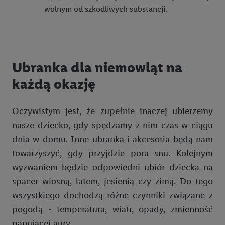
Jak urozmaicić swój ogród?
wolnym od szkodliwych substancji.
Pierwsze zabawki dla niemowląt
Narzędzia ogrodowe - jakie warto wybrać? Zadbaj o ogród!
Zabawki sensoryczne – co wybrać dla dziecka?
Garden party – jak je zorganizować?
Organizacja zabawek w pokoju dziecka
5 zasad dobrego grillowania
Ubranka dla niemowląt na
Drewniane zabawki- dlaczego warto, 10 najważniejszych zalet
każdą okazję
Grill do ogrodu - jaki model wybrać?
Odgrywanie ról – zabawa dla dzieci w domu
Akcesoria do grilla – co warto kupić?
Trampolina dla dzieci – jaką wybrać?
Oczywistym jest, że zupełnie inaczej ubierzemy
Zabawy na dworze i w ogrodzie
nasze dziecko, gdy spędzamy z nim czas w ciągu
Sposoby na nudę – poznaj je wszystkie!
dnia w domu. Inne ubranka i akcesoria będą nam
Pokój dziecięcy – jak go urządzić?
towarzyszyć, gdy przyjdzie pora snu. Kolejnym
Jak urządzić pokój młodzieżowy dla nastolatka lub nastolatki?
wyzwaniem będzie odpowiedni ubiór dziecka na
spacer wiosną, latem, jesienią czy zimą. Do tego
Gotowi do szkoły!
wszystkiego dochodzą różne czynniki związane z
Moda
Plecaki szkolne i tornistry dla dzieci – jakie powinny być?
pogodą - temperatura, wiatr, opady, zmienność
Zwierzęta
Tabele rozmiarów - Moda damska i męska
Wyprawka szkolna – lista przyborów do wszystkich klas
panującej aury.