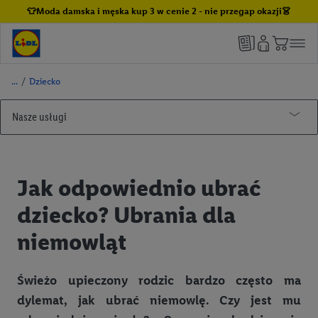
👕Moda damska i męska kup 3 w cenie 2 - nie przegap okazji👗
/
Dziecko
Nasze usługi
Lidl Plus
Kuchnia Lidla
Jak korzystać z aplikacji Lidl Plus
Jak odpowiednio ubrać
Winnica Lidla
Lidl Plus dla całej Rodziny
dziecko? Ubrania dla
Butelkomaty Lidl
Lidl Pay
niemowląt
Nasze marki
Benefit Plus
Porady i inspiracje
Informacje prawne
Alesto
Świeżo upieczony rodzic bardzo często ma
dylemat, jak ubrać niemowlę. Czy jest mu
Pomoc
Argus
Dom i wyposażenie wnętrz
Regulamin „Lidl Plus”