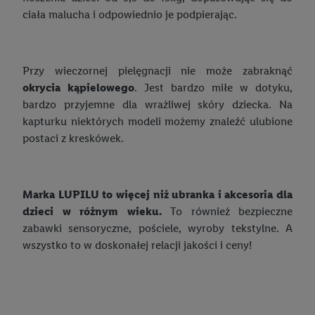
wyboru reklam, wykorzystanie profili do doboru
ciała malucha i odpowiednio je podpierając.
spersonalizowanych reklam, tworzenie profili na potrzeby
personalizacji reklam, przechowywanie lub dostęp do
informacji na urządzeniu końcowym.
Przy wieczornej pielęgnacji nie może zabraknąć
Użycie dokładnych danych geolokalizacyjnych.
okrycia kąpielowego
. Jest bardzo miłe w dotyku,
Przechowywanie informacji na urządzeniu lub dostęp do
bardzo przyjemne dla wrażliwej skóry dziecka. Na
nich. Rozumienie odbiorców dzięki statystyce lub
kapturku niektórych modeli możemy znaleźć ulubione
kombinacji danych z różnych źródeł. Pomiar
postaci z kreskówek.
efektywności reklam. Wykorzystanie profili do wyboru
spersonalizowanych reklam. Tworzenie profili w celu
spersonalizowanych reklam. Wykorzystywanie
Marka LUPILU to więcej niż ubranka i akcesoria dla
ograniczonych danych do wyboru reklam. Rozwój i
dzieci w różnym wieku.
To również bezpieczne
ulepszanie usług.
zabawki sensoryczne, pościele, wyroby tekstylne. A
Lista partnerów (dostawców)
wszystko to w doskonałej relacji jakości i ceny!