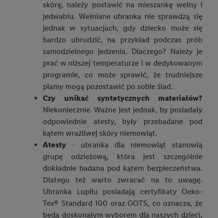
Rodzaje kaw
Co to jest scrapbooking i jak zacząć przygodę z ozdabianiem?
skórę, należy postawić na mieszankę wełny i
Skład pieluszek jest ważny
jedwabiu. Wełniane ubranka nie sprawdzą się
Jak zrobić warzywniak na balkonie?
Szycie w domu – przydatne hobby!
Pieluchy dla niemowlaka: na co zwrócić uwagę przy zakupie?
jednak w sytuacjach, gdy dziecko może się
Zbieranie deszczówki – dlaczego warto to robić?
bardzo ubrudzić, na przykład podczas prób
Pieluchy czy pantsy? Kiedy przejść na pieluchomajtki?
samodzielnego jedzenia. Dlaczego? Należy je
Aranżacja balkonu w bloku – jak urządzić taką przestrzeń?
prać w niższej temperaturze i w dedykowanym
Wakacje z niemowlakiem
Wiosna w ogrodzie – jakie porządki wykonać po zimie?
programie, co może sprawić, że trudniejsze
Rozmiary pieluch: jak odpowiednio je dobrać?
plamy mogą pozostawić po sobie ślad.
Kalendarz ogrodnika – co kiedy sadzić?
Czy unikać syntetycznych materiałów?
Idealny baby shower
Niekoniecznie. Ważne jest jednak, by posiadały
Jesień w ogrodzie – czym się zająć?
Wyjątkowe dekoracje na baby shower
odpowiednie atesty, były przebadane pod
Kompost – sprawdź, jak możesz go pozyskać!
kątem wrażliwej skóry niemowląt.
Jak zrobić tort z pieluch? DIY
Atesty
- ubranka dla niemowląt stanowią
Myjka ciśnieniowa – jaką wybrać?
Jak zrobić wózek z pieluch? DIY
grupę odzieżową, która jest szczególnie
Jak wybrać odpowiednią kosiarkę?
dokładnie badana pod kątem bezpieczeństwa.
Top 10 zabaw na baby shower
Dlatego też warto zwracać na to uwagę.
Jak prawidłowo kosić trawnik i przycinać żywopłot?
Ubranka Lupilu posiadają certyfikaty Oeko-
Najbardziej przydatne prezenty dla noworodka i rodziców
Tex® Standard 100 oraz GOTS, co oznacza, że
Dekoracje do ogrodu – znajdź ciekawe inspiracje!
Zabawki Montessori – co warto o nich wiedzieć?
będą doskonałym wyborem dla naszych dzieci,