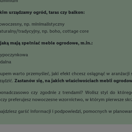
luminium
akim urządzamy ogród, taras czy balkon:
owoczesny, np. minimalistyczny
aturalny/tradycyjny, np. boho, cottage core
 jaką mają spełniać meble ogrodowe, m.in.:
ypoczynkowa
adalna
upem warto przemyśleć, jaki efekt chcesz osiągnąć w aranżacji sw
ządzić.
Zastanów się, na jakich właściwościach mebli ogrodowy
onadczasowo czy zgodnie z trendami? Wolisz styl do któreg
 czy preferujesz nowoczesne wzornictwo, w którym pierwsze skrz
najdziesz garść informacji i podpowiedzi, pomocnych w plano