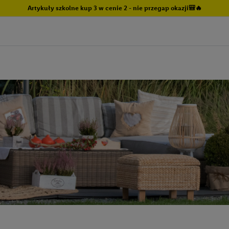
Artykuły szkolne kup 3 w cenie 2 - nie przegap okazji🎒🔥