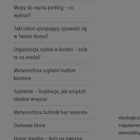
Mopy do mycia podłóg – co
Produkty roślinne
wybrać?
Pure Taste
Jaki robot sprzątający sprawdzi się
Saguaro
w Twoim domu?
Solevita
Organizacja szafek w kuchni – zrób
to na medal!
W5
Metamorfoza sypialni małym
Crivit
kosztem
esmara®
Sypialnie – inspiracje, jak urządzić
idealne wnętrze
Livarno Home
Metamorfoza łazienki bez remontu
Termorobot MC Smart
ekologic
Domowe biuro
regularne
PARKSIDE®
atmosfery
Home staging – kurs na owocną
Silvercrest