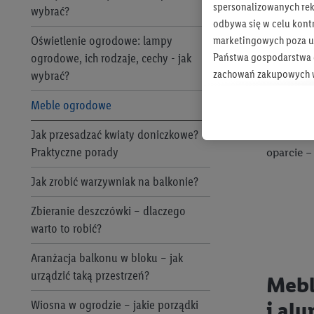
spersonalizowanych rekl
wybrać?
odbywa się w celu kont
Oświetlenie ogrodowe: lampy
marketingowych poza u
Niektórz
ogrodowe, ich rodzaje, cechy - jak
Państwa gospodarstwa d
sił, samo
zachowań zakupowych w
wybrać?
rozwiąza
zakupowych w usługach
surowie
Meble ogrodowe
statystyki kampanii re
czasu i 
Jak przesadzać kwiaty doniczkowe?
DIY moż
Tworzenie spersonalizo
Praktyczne porady
oparcie –
usług. Obejmuje to łącz
informacji z konta klien
Jak zrobić warzywniak na balkonie?
urządzenia końcowe i u
końcowych w celu tworz
Zbieranie deszczówki – dlaczego
przetwarzanie odbywa s
warto to robić?
opracowywania ofert or
Aranżacja balkonu w bloku – jak
urządzić taką przestrzeń?
Jeśli użytkownik wyrazi
Mebl
Lidl Plus, możemy równ
Wiosna w ogrodzie – jakie porządki
i al
wymienionych partnerów