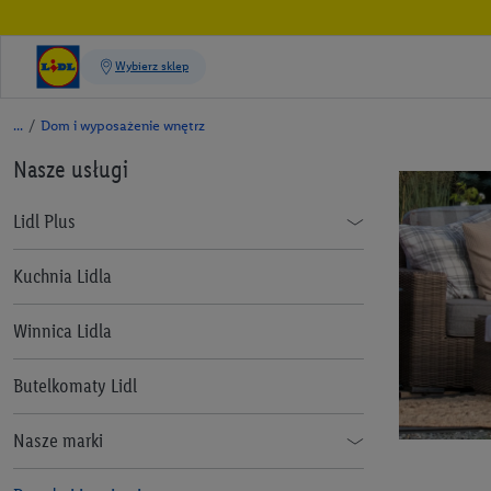
/
Dom i wyposażenie wnętrz
Nasze usługi
Lidl Plus
Jak korzystać z aplikacji Lidl Plus
Kuchnia Lidla
Lidl Plus dla całej Rodziny
Winnica Lidla
Lidl Pay
Butelkomaty Lidl
Benefit Plus
Nasze marki
Informacje prawne
Alesto