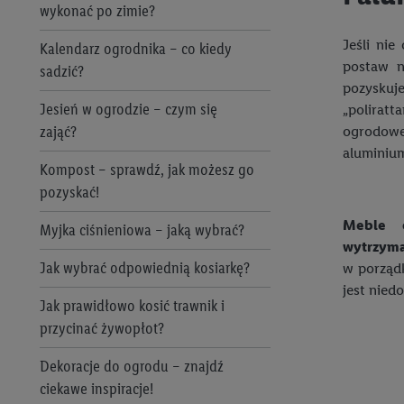
wykonać po zimie?
następnie wykorzystać 
użytkownika w usługach
Jeśli nie
Kalendarz ogrodnika – co kiedy
my i jeden z innych pa
postaw n
sadzić?
mail użytkownika w pos
pozyskuj
Jesień w ogrodzie – czym się
„polirat
Użytkownik upoważnia r
zająć?
ogrodow
usługach Lidl. Utiq naj
aluminiu
tak, Utiq udostępni adre
Kompost – sprawdź, jak możesz go
numeru referencyjnego 
pozyskać!
wykorzystany do rozpozn
Meble o
Myjka ciśnieniowa – jaką wybrać?
szczególności technol
wytrzyma
obsługiwanych przez po
Jak wybrać odpowiednią kosiarkę?
w porządk
korzystanie z technol
jest nied
("consenthub")
lub popr
Jak prawidłowo kosić trawnik i
cyfrowego" w opcjach ro
przycinać żywopłot?
polityce prywatności U
Dekoracje do ogrodu – znajdź
Kliknięcie w przycisk "
ciekawe inspiracje!