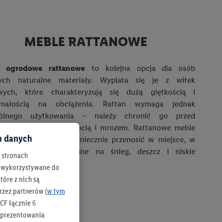
MEBLE RATTANOWE
 ogrodowe rattanowe
to kolejna opcja dla osób
cych naturalne materiały. Wyplata się je z witek
wych, które charakteryzują się dużą giętkością i
ymałością na obciążenia. Rattan wymaga jednak
gólnego użytkowania – należy chronić go przed
rednim słońcem, wilgocią i mrozem. Rattanowe meble
ch danych
we na zimę trzeba koniecznie przenosić w miejsce, w
m nie będą wystawione na śnieg, deszcz i niskie
h stronach
atury.
 są wykorzystywane do
óre z nich są
rzez partnerów (
w tym
CF łącznie
6
b prezentowania