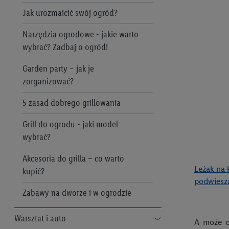
"Zgadzam się", użytkow
Jak urozmaicić swój ogród?
współpracę ze wszystki
do cofnięcia zgody w d
Narzędzia ogrodowe - jakie warto
Informacje dot. Admini
wybrać? Zadbaj o ogród!
wykorzystania danych or
kluczowych w kontekści
Garden party – jak je
zorganizować?
Zapewnienie bezpieczeń
wyświetlanie reklam i tr
5 zasad dobrego grillowania
urządzeń na podstawie 
Grill do ogrodu - jaki model
pośrednictwem TTD oraz
wykorzystywanie dokład
wybrać?
danych z różnych źróde
Akcesoria do grilla – co warto
danych do wyboru rekla
Leżak na 
kupić?
personalizacji reklam,
podwiesz
Użycie dokładnych d
Zabawy na dworze i w ogrodzie
Rozumienie odbiorcó
Wykorzystanie profi
Warsztat i auto
A może c
reklam. Wykorzystyw