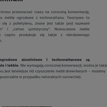
w podobny sposób jak poniżej opisany identyfikator Utiq SA/NV ("Utiq"), 
 świadczonych przez podmioty trzecie i wyświetlać mu spersonalizowane 
 chcesz przeznaczać czasu na coroczną konserwację,
rtnerów wymienionych powyżej będziemy również jako współadministratorz
a meble ogrodowe z technorattanu. Tworzywo to
taci zahashowanej.
e się z polietylenu, znane jest także pod nazwami
tan” i „rattan syntetyczny”. Nowoczesne meble
ównież firmę Utiq oraz operatora sieci
telekomunikacyjnej
do korzystania
e często produkuje się także z nierdzewnego
pierw sprawdzi, czy technologia jest dostępna dla użytkownika przy użyciu j
m.
s IP użytkownika operatorowi sieci, który utworzy identyfikator dla Utiq p
konta klienta, takiego jak numer telefonu komórkowego. Identyfikator te
ania użytkownika i zebrania informacji o sposobie korzystania przez nieg
grodowe aluminiowe i technorattanowe są
ogia ta może być również wykorzystywana do rozpoznawania użytkownika 
łe i lekkie
. Nie wymagają corocznej konserwacji, można je ta
dmioty trzecie, abyśmy mogli wyświetlać mu tam spersonalizowane rekla
u jest łatwiejsze niż czyszczenie mebli drewnianych – możemy 
ogii Utiq można wycofać w dowolnym momencie za pośrednictwem portalu
opuszczalne w przypadku naturalnych surowców).
zez "Dostosuj"/"Korzystanie z technologii Utiq opartej na telekomunikacj
zwijanych poniżej (wyłącznie w odniesieniu usług Lidl). Więcej informac
tiq
.
Odrzuć" powoduje, że aktywne są wyłącznie technicznie niezbędne technolo