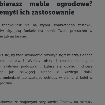
ych celach, w tym na
bierasz meble ogrodowe?
wania danych i prawo
emyśl ich zastosowanie
ityce prywatności
.
na poszczególne cele
żej w formie słów
 zdecydujesz się na wybór konkretnego zestawu,
ów się, jaką funkcję ma pełnić Twoja przestrzeń w
e lub na tarasie.
dostarczanie i
urządzeń, identyfikacja
amowych za
Ci się, by móc swobodnie rozłożyć się z książką i oddać
u cyfrowego i:
iemu lenistwu? Wybierz niską i szeroką kanapę z
styk lub łączenia
emakalnymi poduszkami. Lubisz się opalać i chcesz
stanie ograniczonych
snąć jak najwięcej słońca z każdego dnia?
profili na potrzeby
romieniami lub szukając ochłody w cieniu. Z kolei w
godziny.
dostęp do nich.
tywności reklam.
nalizowanych
otkować ze znajomymi przy kawie? Postaw na nieduży
.