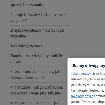
sprzedaż mieszkania
Rodzaje kieliszków i szklanek – co z
czego pić?
Znajdź swój idealny materac i śpij
wygodnie
Jaką kołdrę wybrać?
Flanela – materiał, który otuli Cię
do snu
Dbamy o Twoją pry
Pościel - rodzaje, materiały, jak
Jako operator
stron int
wybrać odpowiednią?
internetowych i w naszej
przechowywania i uzysk
Klimatyzator – jak go wybrać i na
technicznie niezbędne,
co zwracać uwagę przy zakupie?
jako odrębnych
adminis
partnerów - w celu dop
Wentylator na upalne dni - jaki