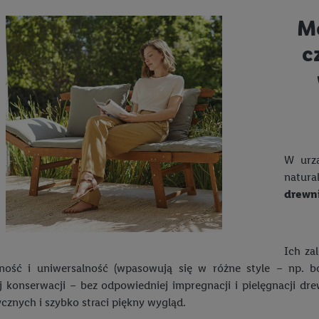
Me
c
W urzą
natur
drewn
Ich za
zność i uniwersalność (wpasowują się w różne style – np. b
j konserwacji – bez odpowiedniej impregnacji i pielęgnacji d
cznych i szybko straci piękny wygląd.