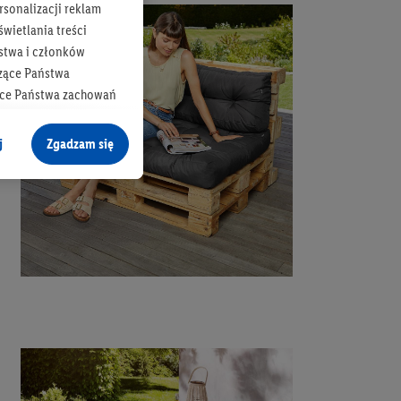
rsonalizacji reklam
wietlania treści
stwa i członków
zące Państwa
ące Państwa zachowań
y mógł on analizować
j
Zgadzam się
cane o dane z innych
ych w usługach Lidl,
), również przez różne
na urządzeniach
ci marketingowych,
up docelowych,
 konkretnych treści.
 na istniejące konto
e z jednym z wyżej
), który możemy