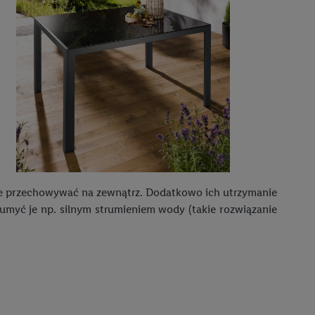
aby rozpoznać
reklamy. W tym celu
y przetwarzać adres e-
 z technologii Utiq w
ego adresu IP. Jeśli
rzy użyciu adresu IP i
n zostanie
o z usług Lidl. W
w usługach
kże przechowywać na zewnątrz. Dodatkowo ich utrzymanie
my. Zgodę na
umyć je np. silnym strumieniem wody (takie rozwiązanie
 ochrony
danych Utiq
i do celów marketingu
ji można znaleźć w
gie. Klikając