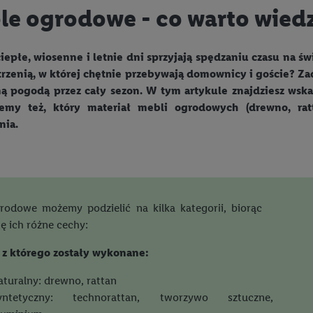
e ogrodowe - co warto wiedz
iepłe, wiosenne i letnie dni sprzyjają spędzaniu czasu na św
trzenią, w której chętnie przebywają domownicy i goście? Za
ną pogodą przez cały sezon. W tym artykule znajdziesz wsk
my też, który materiał mebli ogrodowych (drewno, ratt
nia.
rodowe możemy podzielić na kilka kategorii, biorąc
 ich różne cechy:
, z którego zostały wykonane:
aturalny: drewno, rattan
yntetyczny: technorattan, tworzywo sztuczne,