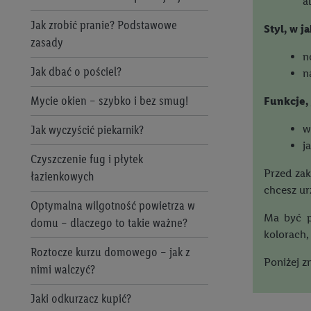
a
Freeway
Jak zrobić pranie? Podstawowe
Styl, w j
Freshona Konserwy
zasady
n
Freshona Mrożonki
Jak dbać o pościel?
n
J. D. Gross
Mycie okien – szybko i bez smug!
Funkcje,
Lupilu
Jak wyczyścić piekarnik?
w
j
Perlenbacher
Czyszczenie fug i płytek
Przed zak
łazienkowych
Piekarnia Lidla
chcesz ur
Optymalna wilgotność powietrza w
Pikok
Ma być p
domu – dlaczego to takie ważne?
kolorach,
Pikok i Pilos Pure
Roztocze kurzu domowego – jak z
Poniżej z
nimi walczyć?
Pilos
Jaki odkurzacz kupić?
Piratki