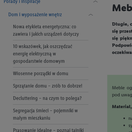
Porady i inspiracje
Regulamin „Lidl Plus”
Pomoc
Mebl
Argus
Dom i wyposażenie wnętrz
Polityka prywatności Lidl Plus
Bellarom
Długie, c
Nowa etykieta energetyczna: co
Regulamin e-mobilność Lidl Plus
się przes
zawiera i jakich urządzeń dotyczy
Baresa
się pięk
Lidl Plus Polityka Prywatności -
Podpowie
10 wskazówek, jak oszczędzać
Szybka Akcja
Lody Bon Gelati
oczekiwa
energię elektryczną w
Regulamin Programu Kupon Plus
gospodarstwie domowym
Cien
Asortyment
Wiosenne porządki w domu
Crownfield
Adresy firm
Sprzątanie domu – zrób to dobrze!
Cukiernia Lidla
Meble og
pod uwagę
Decluttering – na czym to polega?
Deska serów Lidla
Materiał
Segregacja śmieci – pojemniki w
Fin Carré
małym mieszkaniu
n
Formil
s
Prasowanie idealne – poznaj tajniki