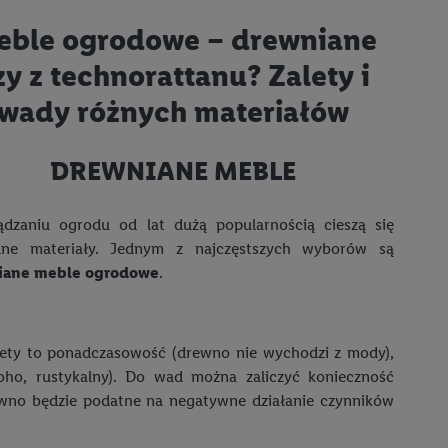
ble ogrodowe – drewniane
zy z technorattanu? Zalety i
wady różnych materiałów
DREWNIANE MEBLE
dzaniu ogrodu od lat dużą popularnością cieszą się
alne materiały. Jednym z najczęstszych wyborów są
iane meble ogrodowe
.
lety to ponadczasowość (drewno nie wychodzi z mody),
oho, rustykalny). Do wad można zaliczyć konieczność
rewno będzie podatne na negatywne działanie czynników