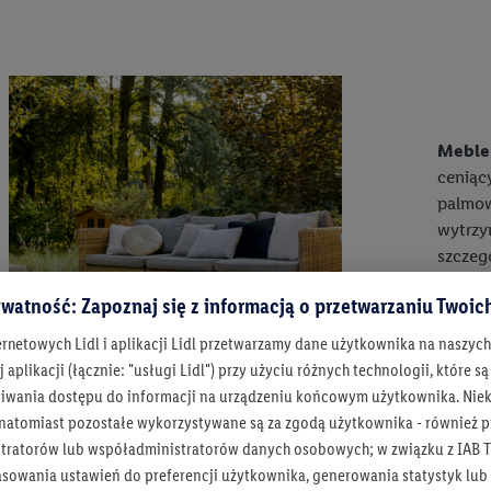
Meble
cenią
palmo
wytrz
szcze
bezpoś
watność: Zapoznaj się z informacją o przetwarzaniu Twoi
ogrodo
który
ernetowych Lidl i aplikacji Lidl przetwarzamy dane użytkownika na naszyc
temper
 aplikacji (łącznie: "usługi Lidl") przy użyciu różnych technologii, które
iwania dostępu do informacji na urządzeniu końcowym użytkownika. Niekt
 natomiast pozostałe wykorzystywane są za zgodą użytkownika - również p
tratorów lub współadministratorów danych osobowych; w związku z IAB T
asowania ustawień do preferencji użytkownika, generowania statystyk lu