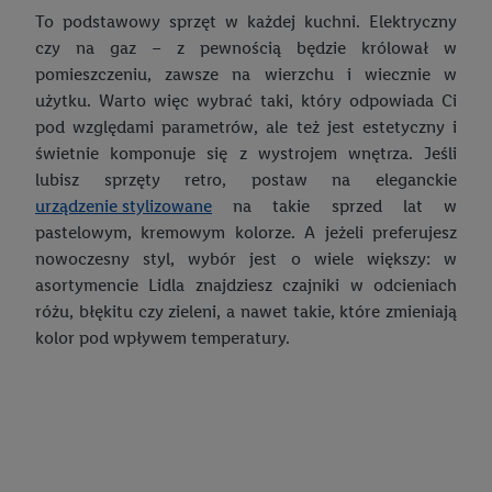
generowaniu profili, które są również wzbogacane o dane z
To podstawowy sprzęt w każdej kuchni. Elektryczny
innych usług. Obejmuje to łączenie danych (np. dotyczących
czy na gaz – z pewnością będzie królował w
korzystania z usług Lidl, zachowań zakupowych w usługach
pomieszczeniu, zawsze na wierzchu i wiecznie w
Lidl, informacji z konta klienta - np. wieku lub płci - a także
użytku. Warto więc wybrać taki, który odpowiada Ci
dokładnych danych dotyczących lokalizacji), również przez
pod względami parametrów, ale też jest estetyczny i
różne urządzenia końcowe i usługi Lidl, w tym
świetnie komponuje się z wystrojem wnętrza. Jeśli
przechowywanie lub uzyskiwanie dostępu do informacji na
lubisz sprzęty retro, postaw na eleganckie
urządzeniach końcowych w celu tworzenia grup docelowych
urządzenie stylizowane
na takie sprzed lat w
(tzw. segmentów). W związku z personalizacją treści
pastelowym, kremowym kolorze. A jeżeli preferujesz
marketingowych, przetwarzanie odbywa się również w celu
nowoczesny styl, wybór jest o wiele większy: w
pomiaru wydajności/skuteczności reklamy, badania grup
asortymencie Lidla znajdziesz czajniki w odcieniach
docelowych, opracowywania ofert oraz zapewnienia
różu, błękitu czy zieleni, a nawet takie, które zmieniają
bezpieczeństwa technicznego i optymalizacji wyświetlania
kolor pod wpływem temperatury.
konkretnych treści.
Jeśli użytkownik wyrazi zgodę w tym miejscu, a następnie
utworzy konto Lidl Plus lub zaloguje się na istniejące konto
Lidl Plus, możemy również użyć podanego tam adresu e-mail
jako współadministratorzy - wspólnie z jednym z wyżej