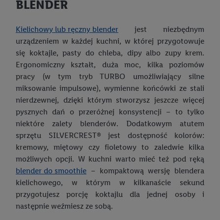
BLENDER
Kielichowy lub ręczny blender
jest niezbędnym
urządzeniem w każdej kuchni, w której przygotowuje
się koktajle, pasty do chleba, dipy albo zupy krem.
Ergonomiczny kształt, duża moc, kilka poziomów
pracy (w tym tryb TURBO umożliwiający silne
miksowanie impulsowe), wymienne końcówki ze stali
nierdzewnej, dzięki którym stworzysz jeszcze więcej
pysznych dań o przeróżnej konsystencji – to tylko
niektóre zalety blenderów. Dodatkowym atutem
sprzętu SILVERCREST® jest dostępność kolorów:
kremowy, miętowy czy fioletowy to zaledwie kilka
możliwych opcji. W kuchni warto mieć też pod ręką
blender do smoothie
– kompaktową wersję blendera
kielichowego, w którym w kilkanaście sekund
przygotujesz porcję koktajlu dla jednej osoby i
następnie weźmiesz ze sobą.