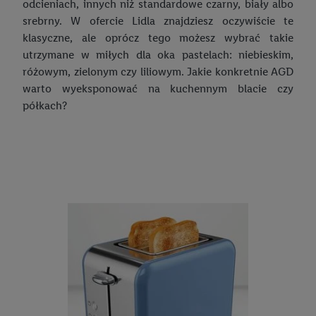
odcieniach, innych niż standardowe czarny, biały albo
Zabawki sensoryczne – co wybrać dla dziecka?
srebrny. W ofercie Lidla znajdziesz oczywiście te
Organizacja zabawek w pokoju dziecka
klasyczne, ale oprócz tego możesz wybrać takie
utrzymane w miłych dla oka pastelach: niebieskim,
Drewniane zabawki- dlaczego warto, 10 najważniejszych zalet
różowym, zielonym czy liliowym. Jakie konkretnie AGD
Odgrywanie ról – zabawa dla dzieci w domu
warto wyeksponować na kuchennym blacie czy
półkach?
Trampolina dla dzieci – jaką wybrać?
Sposoby na nudę – poznaj je wszystkie!
Pokój dziecięcy – jak go urządzić?
Jak urządzić pokój młodzieżowy dla nastolatka lub nastolatki?
Gotowi do szkoły!
Plecaki szkolne i tornistry dla dzieci – jakie powinny być?
Wyprawka szkolna – lista przyborów do wszystkich klas
Drugie śniadanie do szkoły – co warto o nim wiedzieć?