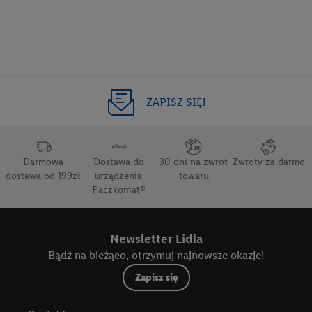
ZAPISZ SIĘ!
Darmowa
Dostawa do
30 dni na zwrot
Zwroty za darmo
dostawa od 199zł
urządzenia
towaru
Paczkomat®
Newsletter Lidla
Bądź na bieżąco, otrzymuj najnowsze okazje!
Zapisz się