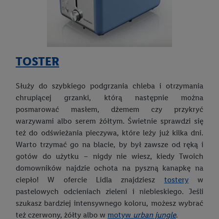
Ubranie do szkoły – jaki strój jest odpowiedni?
Strój na WF – jak wybrać najlepszy zestaw do ćwiczeń?
Gry i zabawki edukacyjne dla dzieci – co kupić maluchom?
TOSTER
Mamo, tato, pomóżcie mi w lekcjach! Szkolne gadżety, które
zachęcają do nauki
Służy do szybkiego podgrzania chleba i otrzymania
Obudź w swoim dziecku małego artystę, czyli jak wspierać
chrupiącej grzanki, którą następnie można
kreatywność maluchów
posmarować masłem, dżemem czy przykryć
warzywami albo serem żółtym. Świetnie sprawdzi się
Kącik do nauki dla dziecka. Jak go praktycznie urządzić?
też do odświeżania pieczywa, które leży już kilka dni.
Warto trzymać go na blacie, by był zawsze od ręką i
gotów do użytku – nigdy nie wiesz, kiedy Twoich
domowników najdzie ochota na pyszną kanapkę na
ciepło! W ofercie Lidla znajdziesz
tostery
w
pastelowych odcieniach zieleni i niebieskiego. Jeśli
szukasz bardziej intensywnego koloru, możesz wybrać
też czerwony, żółty albo w
motyw
urban jungle
.