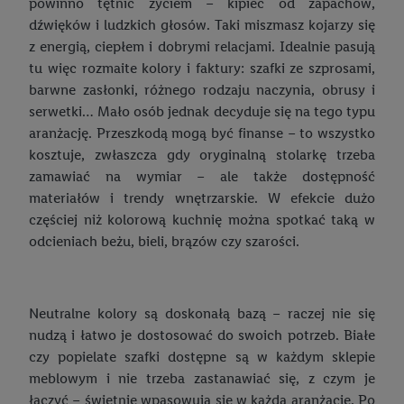
Jak przygotować auto na zimę? Praktyczne porady
powinno tętnić życiem – kipieć od zapachów,
Home staging – kurs na owocną sprzedaż mieszkania
dźwięków i ludzkich głosów. Taki miszmasz kojarzy się
W5
Blender: ręczny czy kielichowy? Jaki wybrać?
z energią, ciepłem i dobrymi relacjami. Idealnie pasują
Rodzaje kieliszków i szklanek – co z czego pić?
Crivit
Domowe koktajle i soki – jaki sprzęt wybrać?
tu więc rozmaite kolory i faktury: szafki ze szprosami,
barwne zasłonki, różnego rodzaju naczynia, obrusy i
Znajdź swój idealny materac i śpij wygodnie
esmara®
Urządzenia kuchenne, które mogą przydać się w każdym domu!
serwetki… Mało osób jednak decyduje się na tego typu
Jaką kołdrę wybrać?
aranżację. Przeszkodą mogą być finanse – to wszystko
Livarno Home
Dobre noże kuchenne – jak wybrać i jak o nie dbać?
kosztuje, zwłaszcza gdy oryginalną stolarkę trzeba
Flanela – materiał, który otuli Cię do snu
Termorobot MC Smart
Prawidłowe nakrycie stołu
zamawiać na wymiar – ale także dostępność
Pościel - rodzaje, materiały, jak wybrać odpowiednią?
materiałów i trendy wnętrzarskie. W efekcie dużo
PARKSIDE®
Żeliwne naczynia – czy warto je mieć
częściej niż kolorową kuchnię można spotkać taką w
Klimatyzator – jak go wybrać i na co zwracać uwagę przy
Silvercrest
Jaka patelnia jest najlepsza? Sprawdź różne rodzaje
odcieniach beżu, bieli, brązów czy szarości.
zakupie?
Kuchnia w stylu retro
Wentylator na upalne dni - jaki wybrać?
Pastelowy kolor AGD – odmień swoją kuchnię
Neutralne kolory są doskonałą bazą – raczej nie się
Oświetlenie ogrodowe: lampy ogrodowe, ich rodzaje, cechy -
nudzą i łatwo je dostosować do swoich potrzeb. Białe
jak wybrać?
Arabica czy Robusta - który gatunek kawy wybrać?
czy popielate szafki dostępne są w każdym sklepie
Meble ogrodowe
Jak zrobić kawę jak z kawiarni w zaciszu domowym?
meblowym i nie trzeba zastanawiać się, z czym je
łączyć – świetnie wpasowują się w każdą aranżację. Po
Jak przesadzać kwiaty doniczkowe? Praktyczne porady