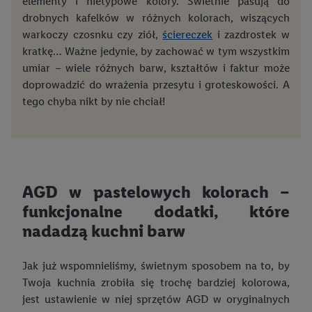
elementy i nietypowe kolory. Świetnie pasują do
Pieluchy dla niemowlaka: na co zwrócić uwagę przy zakupie?
drobnych kafelków w różnych kolorach, wiszących
Pieluchy czy pantsy? Kiedy przejść na pieluchomajtki?
warkoczy czosnku czy ziół,
ściereczek
i zazdrostek w
kratkę… Ważne jedynie, by zachować w tym wszystkim
Wakacje z niemowlakiem
umiar – wiele różnych barw, kształtów i faktur może
Rozmiary pieluch: jak odpowiednio je dobrać?
doprowadzić do wrażenia przesytu i groteskowości. A
tego chyba nikt by nie chciał!
Idealny baby shower
Wyjątkowe dekoracje na baby shower
Jak zrobić tort z pieluch? DIY
Jak zrobić wózek z pieluch? DIY
AGD w pastelowych kolorach –
funkcjonalne dodatki, które
Top 10 zabaw na baby shower
nadadzą kuchni barw
Najbardziej przydatne prezenty dla noworodka i rodziców
Jak już wspomnieliśmy, świetnym sposobem na to, by
Zabawki Montessori – co warto o nich wiedzieć?
Twoja kuchnia zrobiła się trochę bardziej kolorowa,
Pierwsze zabawki dla niemowląt
jest ustawienie w niej sprzętów AGD w oryginalnych