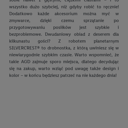
wykorzystany do rozpoznania użytkownika i zebrania
wszystko dużo szybciej, niż gdyby robić to ręcznie!
informacji o sposobie korzystania przez niego z usług Lidl. W
Dodatkowo każde akcesorium można myć w
szczególności technologia ta może być również
zmywarce, dzięki czemu sprzątanie po
wykorzystywana do rozpoznawania użytkownika w usługach
przygotowywaniu posiłków jest szybkie i
obsługiwanych przez podmioty trzecie, abyśmy mogli
bezproblemowe. Dwudaniowy obiad z deserem dla
wyświetlać mu tam spersonalizowane reklamy. Zgodę na
kilkunastu gości? Z robotem planetarnym
korzystanie z technologii Utiq można wycofać w dowolnym
SILVERCREST® to drobnostka, z którą uwiniesz się w
momencie za pośrednictwem portalu ochrony
danych Utiq
niewiarygodnie szybkim czasie. Warto wspomnieć, że
("consenthub")
lub poprzez "Dostosuj"/"Korzystanie z
takie AGD zajmuje sporo miejsca, dlatego decydując
technologii Utiq opartej na telekomunikacji do celów
się na zakup, warto wziąć pod uwagę także design i
marketingu cyfrowego" w opcjach rozwijanych poniżej
kolor – w końcu będziesz patrzeć na nie każdego dnia!
(wyłącznie w odniesieniu usług Lidl). Więcej informacji
można znaleźć w
polityce prywatności Utiq
.
Kliknięcie w przycisk "Odrzuć" powoduje, że aktywne są
wyłącznie technicznie niezbędne technologie. Klikając
"Zgadzam się", użytkownik wyraża zgodę na przetwarzanie
danych we wszystkich wyżej wymienionych celach, w tym na
współpracę ze wszystkimi wymienionymi partnerami. Dalsze