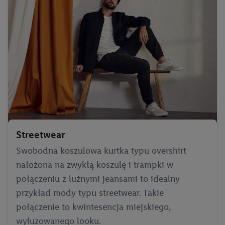
Użycie dokładnych danych geolokalizacyjnych.
Przechowywanie informacji na urządzeniu lub dostęp do
nich. Rozumienie odbiorców dzięki statystyce lub
kombinacji danych z różnych źródeł. Pomiar
efektywności reklam. Wykorzystanie profili do wyboru
spersonalizowanych reklam. Tworzenie profili w celu
spersonalizowanych reklam. Wykorzystywanie
ograniczonych danych do wyboru reklam. Rozwój i
ulepszanie usług.
Lista partnerów (dostawców)
Streetwear
Swobodna koszulowa kurtka typu overshirt
nałożona na zwykłą koszulę i trampki w
połączeniu z luźnymi jeansami to idealny
przykład mody typu streetwear. Takie
połączenie to kwintesencja miejskiego,
wyluzowanego looku.