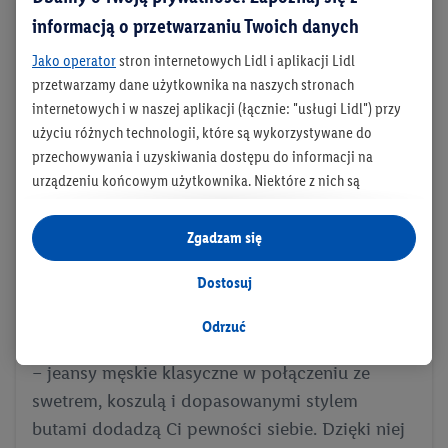
informacją o przetwarzaniu Twoich danych
Jako operator
stron internetowych Lidl i aplikacji Lidl
przetwarzamy dane użytkownika na naszych stronach
internetowych i w naszej aplikacji (łącznie: "usługi Lidl") przy
użyciu różnych technologii, które są wykorzystywane do
przechowywania i uzyskiwania dostępu do informacji na
urządzeniu końcowym użytkownika. Niektóre z nich są
technicznie niezbędne, natomiast pozostałe wykorzystywane
są za zgodą użytkownika - również przez partnerów (
w tym
Zgadzam się
jako odrębnych
administratorów lub współadministratorów
danych osobowych; w związku z IAB TCF łącznie
6
partnerów -
Dostosuj
w celu dopasowania ustawień do preferencji użytkownika,
Pierwsza randka
generowania statystyk lub prezentowania
Odrzuć
Elegancka, ponadczasowa, swobodna stylizacja
spersonalizowanych reklam w ramach usług Lidl i poza nimi.
– jeansy męskie klasyczne w połączeniu ze
Przetwarzanie danych na potrzeby personalizacji reklam
odbywa się w celu kontrolowania naszych własnych reklam i
swetrem, koszulą i dopasowanymi stylem
umożliwienia podmiotom trzecim wyświetlania treści
butami dodadzą Ci pewności siebie. Dzięki niej
marketingowych poza usługami Lidl za pośrednictwem