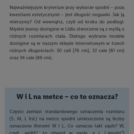
Najważniejszym kryterium przy wyborze spodni – poza
kwestiami estetycznymi – jest długość nogawki. Jak ją
mierzymy? Od wewnątrz, czyli od kroku do podłogi.
Męskie jeansy dostępne w Lidlu stworzone są z myślą o
różnych rozmiarach ciała. Dlatego wybrane modele
dostępne są w naszym sklepie internetowym w trzech
różnych długościach: 30 cali (76 cm), 32 cale (81 cm)
oraz 34 cale (86 cm).
W i L na metce – co to oznacza?
Często zamiast standardowego oznaczenia rozmiaru
(S, M, L itd.) na metce spodni umieszczone są liczby
oznaczone literami W i L. Co oznacza taki zapis? W,
czyli „width”, to obwód w pasie, a L („lenght”)