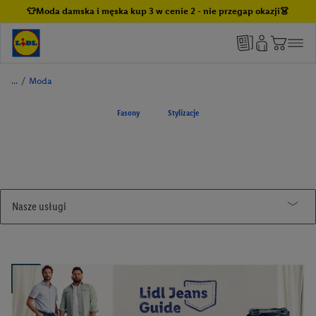
👕Moda damska i męska kup 3 w cenie 2 - nie przegap okazji👗
/
Moda
Fasony
Stylizacje
Nasze usługi
Lidl Plus
Kuchnia Lidla
Jak korzystać z aplikacji Lidl Plus
Winnica Lidla
Lidl Plus dla całej Rodziny
Butelkomaty Lidl
Lidl Pay