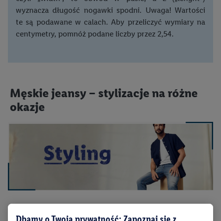
wyznacza długość nogawki spodni. Uwaga! Wartości
te są podawane w calach. Aby przeliczyć wymiary na
centymetry, pomnóż podane liczby przez 2,54.
Męskie jeansy – stylizacje na różne
okazje
Dbamy o Twoją prywatność: Zapoznaj się z