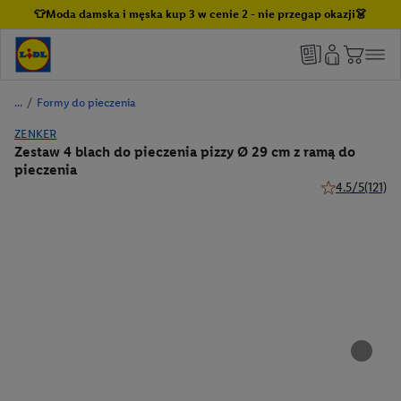
👕Moda damska i męska kup 3 w cenie 2 - nie przegap okazji👗
/
Formy do pieczenia
ZENKER
Zestaw 4 blach do pieczenia pizzy Ø 29 cm z ramą do
pieczenia
4.5/5
(121)
4.5 z 5 gwiazde