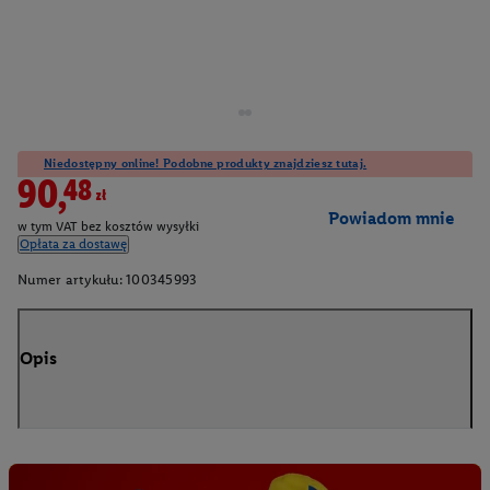
Niedostępny online! Podobne produkty znajdziesz tutaj.
90,48zł
Powiadom mnie
w tym VAT bez kosztów wysyłki
Opłata za dostawę
Numer artykułu:
100345993
Opis