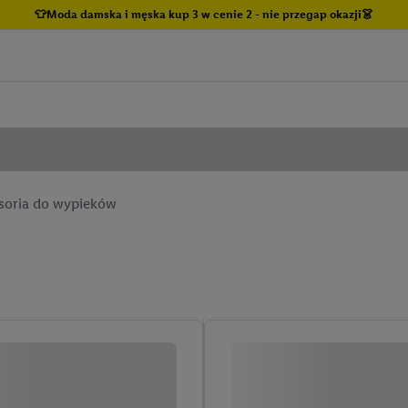
👕Moda damska i męska kup 3 w cenie 2 - nie przegap okazji👗
soria do wypieków