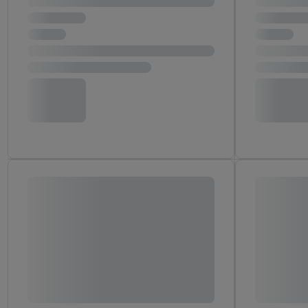
"Zgadzam się", użytkow
współpracę ze wszystki
do cofnięcia zgody w d
Informacje dot. Admini
wykorzystania danych or
kluczowych w kontekści
Zapewnienie bezpieczeń
wyświetlanie reklam i tr
urządzeń na podstawie 
pośrednictwem TTD oraz
wykorzystywanie dokład
danych z różnych źróde
danych do wyboru rekla
personalizacji reklam,
Użycie dokładnych d
Rozumienie odbiorcó
Wykorzystanie profi
reklam. Wykorzystyw