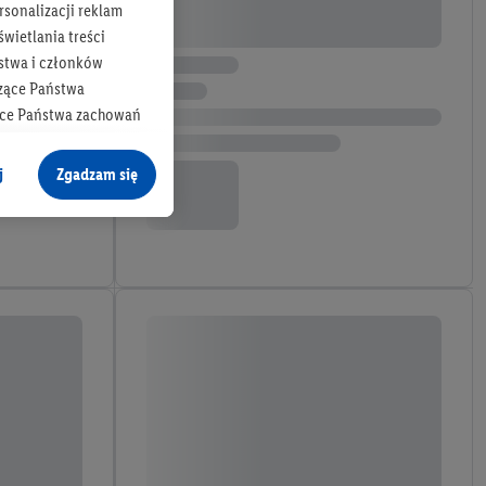
rsonalizacji reklam
wietlania treści
stwa i członków
zące Państwa
ące Państwa zachowań
y mógł on analizować
j
Zgadzam się
cane o dane z innych
ych w usługach Lidl,
), również przez różne
na urządzeniach
ci marketingowych,
up docelowych,
 konkretnych treści.
 na istniejące konto
e z jednym z wyżej
), który możemy