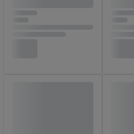
następnie wykorzystać 
użytkownika w usługach
my i jeden z innych pa
mail użytkownika w pos
Użytkownik upoważnia r
usługach Lidl. Utiq naj
tak, Utiq udostępni adre
numeru referencyjnego 
wykorzystany do rozpozn
szczególności technol
obsługiwanych przez po
korzystanie z technol
("consenthub")
lub popr
cyfrowego" w opcjach ro
polityce prywatności U
Kliknięcie w przycisk "