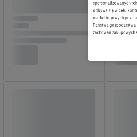
spersonalizowanych rekl
odbywa się w celu kont
marketingowych poza u
Państwa gospodarstwa d
zachowań zakupowych w
zakupowych w usługach
statystyki kampanii re
Tworzenie spersonalizo
usług. Obejmuje to łącz
informacji z konta klien
urządzenia końcowe i u
końcowych w celu tworz
przetwarzanie odbywa s
opracowywania ofert or
Jeśli użytkownik wyrazi
Lidl Plus, możemy równ
wymienionych partnerów