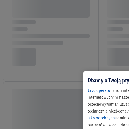
Dbamy o Twoją pry
Jako operator
stron int
internetowych i w naszej
przechowywania i uzysk
technicznie niezbędne,
jako odrębnych
adminis
partnerów - w celu dop