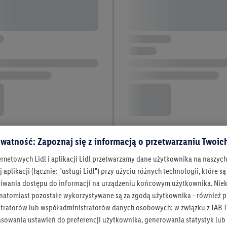
watność: Zapoznaj się z informacją o przetwarzaniu Twoi
ernetowych Lidl i aplikacji Lidl przetwarzamy dane użytkownika na naszyc
 aplikacji (łącznie: "usługi Lidl") przy użyciu różnych technologii, które
iwania dostępu do informacji na urządzeniu końcowym użytkownika. Niekt
 natomiast pozostałe wykorzystywane są za zgodą użytkownika - również p
tratorów lub współadministratorów danych osobowych; w związku z IAB T
asowania ustawień do preferencji użytkownika, generowania statystyk lu