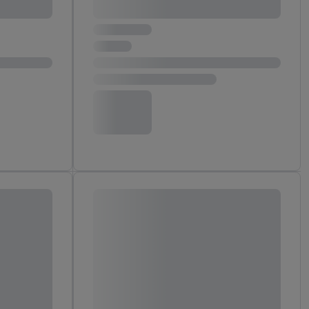
aby rozpoznać
reklamy. W tym celu
y przetwarzać adres e-
 z technologii Utiq w
ego adresu IP. Jeśli
rzy użyciu adresu IP i
n zostanie
o z usług Lidl. W
w usługach
my. Zgodę na
 ochrony
danych Utiq
i do celów marketingu
ji można znaleźć w
gie. Klikając