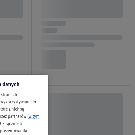
ch danych
h stronach
 są wykorzystywane do
óre z nich są
rzez partnerów (
w tym
CF łącznie
6
b prezentowania