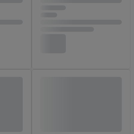
ych celach, w tym na
wania danych i prawo
ityce prywatności
.
na poszczególne cele
żej w formie słów
dostarczanie i
urządzeń, identyfikacja
amowych za
u cyfrowego i:
styk lub łączenia
stanie ograniczonych
profili na potrzeby
dostęp do nich.
tywności reklam.
nalizowanych
.