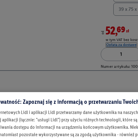
39 x 75 x
52,69zł
od
w tym VAT bez kosz
Opłata za dostawę
Numer artykułu:
100
watność: Zapoznaj się z informacją o przetwarzaniu Twoi
ernetowych Lidl i aplikacji Lidl przetwarzamy dane użytkownika na naszyc
 aplikacji (łącznie: "usługi Lidl") przy użyciu różnych technologii, które
iwania dostępu do informacji na urządzeniu końcowym użytkownika. Niekt
 natomiast pozostałe wykorzystywane są za zgodą użytkownika - również p
Bądź na bieżą