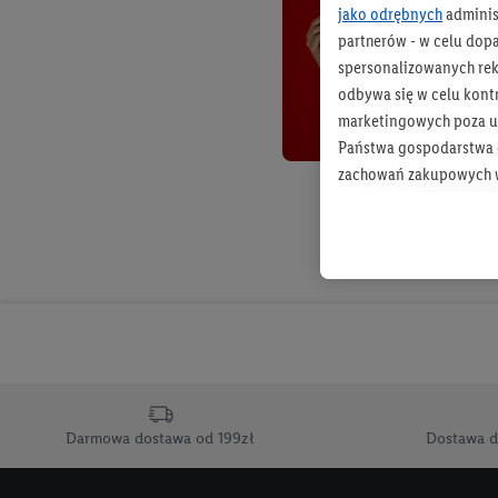
jako odrębnych
adminis
partnerów - w celu dop
spersonalizowanych rekl
odbywa się w celu kont
marketingowych poza u
Państwa gospodarstwa d
zachowań zakupowych w
zakupowych w usługach
statystyki kampanii re
Tworzenie spersonalizo
usług. Obejmuje to łącz
informacji z konta klien
urządzenia końcowe i u
końcowych w celu tworz
przetwarzanie odbywa s
Darmowa dostawa od 199zł
Dostawa d
opracowywania ofert or
Jeśli użytkownik wyrazi