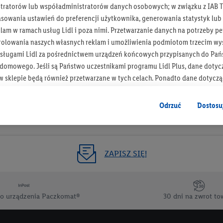
tratorów lub współadministratorów danych osobowych; w związku z IAB T
Otrzymuj newsletter Lidla
asowania ustawień do preferencji użytkownika, generowania statystyk lu
am w ramach usług Lidl i poza nimi. Przetwarzanie danych na potrzeby pe
rolowania naszych własnych reklam i umożliwienia podmiotom trzecim wyś
Zapisz się!
sługami Lidl za pośrednictwem urządzeń końcowych przypisanych do Pań
omowego. Jeśli są Państwo uczestnikami programu Lidl Plus, dane dotyc
 sklepie będą również przetwarzane w tych celach. Ponadto dane dotycz
 Lidl zostaną udostępnione jednemu z wyżej wymienionych partnerów, ab
klamowych swoich klientów
jako niezależny administrator danych
.
Odrzuć
Dostosu
wanych reklam opiera się na generowaniu profili, które są również wzboga
enie danych (np. dotyczących korzystania z usług Lidl, zachowań zakupow
ta - np. wieku lub płci - a także dokładnych danych dotyczących lokalizacji
ZAPISZ SIĘ!
sługi Lidl, w tym przechowywanie lub uzyskiwanie dostępu do informacji 
enia grup docelowych (tzw. segmentów). W związku z personalizacją treś
ię również w celu pomiaru wydajności/skuteczności reklamy, badania gr
o urządzenia Paczkomat®
30 dni na zwrot to
az zapewnienia bezpieczeństwa technicznego i optymalizacji wyświetlania
 zgodę w tym miejscu, a następnie utworzy konto Lidl Plus lub zaloguje się