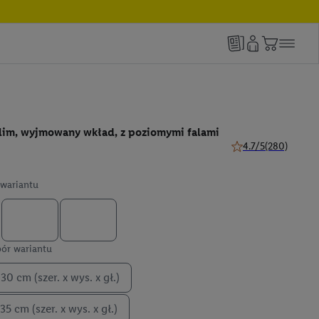
lim, wyjmowany wkład, z poziomymi falami
4.7/5
(280)
4.7 z 5 gwiazdek (28
wariantu
ór wariantu
 30 cm (szer. x wys. x gł.)
 35 cm (szer. x wys. x gł.)