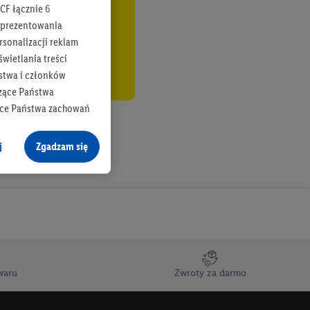
CF łącznie
6
b prezentowania
rsonalizacji reklam
wietlania treści
stwa i członków
zące Państwa
ące Państwa zachowań
y mógł on analizować
j
Zgadzam się
cane o dane z innych
ych w usługach Lidl,
), również przez różne
na urządzeniach
ci marketingowych,
up docelowych,
waru
Zwroty za darmo
 konkretnych treści.
 na istniejące konto