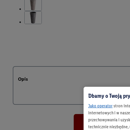
Opis
Dbamy o Twoją pry
Jako operator
stron int
internetowych i w naszej
przechowywania i uzysk
technicznie niezbędne,