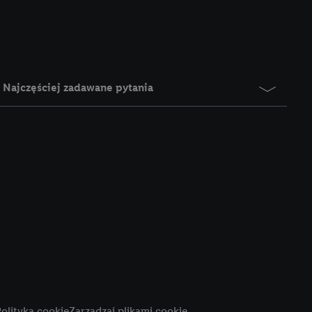
e z jednym z wyżej
), który możemy
aby rozpoznać
reklamy. W tym celu
y przetwarzać adres e-
Najczęściej zadawane pytania
 z technologii Utiq w
ego adresu IP. Jeśli
rzy użyciu adresu IP i
n zostanie
o z usług Lidl. W
w usługach
my. Zgodę na
 ochrony
danych Utiq
i do celów marketingu
ji można znaleźć w
olityka cookie
Zarządzaj plikami cookie