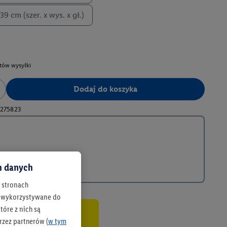
 39 cm (szer. x wys. x gł.)
tów wysyłki
Dodaj do koszyka
275823
ch danych
h stronach
 są wykorzystywane do
óre z nich są
rzez partnerów (
w tym
co