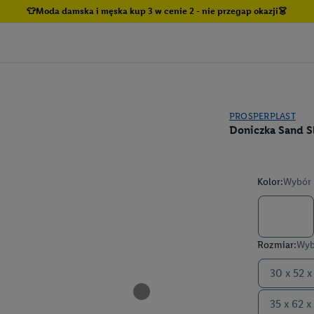
👕Moda damska i męska kup 3 w cenie 2 - nie przegap okazji👗
PROSPERPLAST
Doniczka Sand S
Kolor:
Wybór 
Rozmiar:
Wyb
30 x 52 x
35 x 62 x