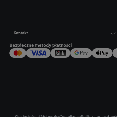
Lidl Plus, możemy równ
wymienionych partnerów
następnie wykorzystać 
użytkownika w usługach
my i jeden z innych pa
Kontakt
mail użytkownika w pos
Bezpieczne metody płatności
Użytkownik upoważnia r
usługach Lidl. Utiq naj
tak, Utiq udostępni adre
numeru referencyjnego 
wykorzystany do rozpozn
szczególności technol
obsługiwanych przez po
korzystanie z technol
("consenthub")
lub popr
cyfrowego" w opcjach ro
Title
polityce prywatności U
Kim jesteśmy?
Metryczka
Compliance
Polityka prywatnoś