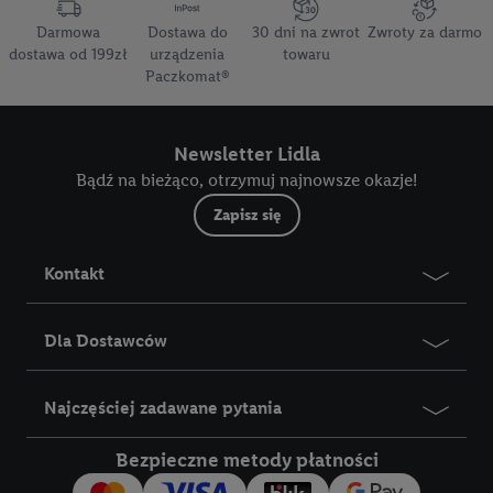
Darmowa
Dostawa do
30 dni na zwrot
Zwroty za darmo
dostawa od 199zł
urządzenia
towaru
Paczkomat®
Newsletter Lidla
Bądź na bieżąco, otrzymuj najnowsze okazje!
Zapisz się
Kontakt
Dla Dostawców
Najczęściej zadawane pytania
Bezpieczne metody płatności