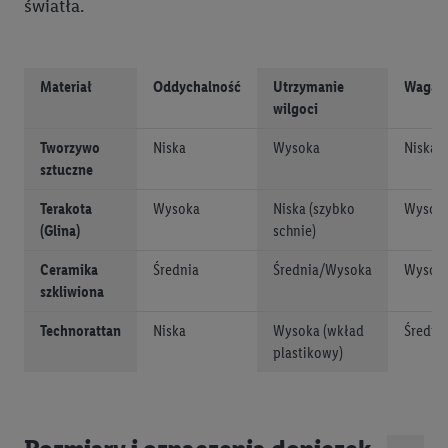
światła.
Materiał
Oddychalność
Utrzymanie
Waga
wilgoci
Tworzywo
Niska
Wysoka
Niska
sztuczne
Terakota
Wysoka
Niska (szybko
Wysok
(Glina)
schnie)
Ceramika
Średnia
Średnia/Wysoka
Wysok
szkliwiona
Technorattan
Niska
Wysoka (wkład
Średni
plastikowy)