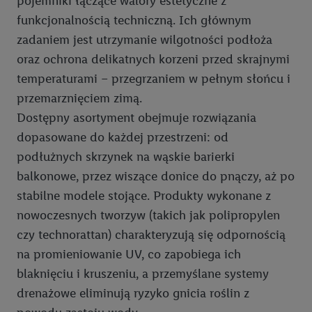
pojemniki łączące walory estetyczne z
spersonalizowanych reklam. Wykorzystywanie
ograniczonych danych do wyboru reklam. Rozwój i
funkcjonalnością techniczną. Ich głównym
ulepszanie usług.
zadaniem jest utrzymanie wilgotności podłoża
Lista partnerów (dostawców)
oraz ochrona delikatnych korzeni przed skrajnymi
temperaturami – przegrzaniem w pełnym słońcu i
przemarznięciem zimą.
Dostępny asortyment obejmuje rozwiązania
dopasowane do każdej przestrzeni: od
podłużnych skrzynek na wąskie barierki
balkonowe, przez wiszące donice do pnączy, aż po
stabilne modele stojące. Produkty wykonane z
nowoczesnych tworzyw (takich jak polipropylen
czy technorattan) charakteryzują się odpornością
na promieniowanie UV, co zapobiega ich
blaknięciu i kruszeniu, a przemyślane systemy
drenażowe eliminują ryzyko gnicia roślin z