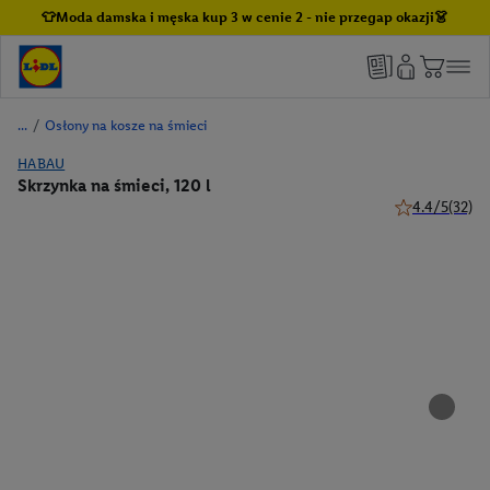
👕Moda damska i męska kup 3 w cenie 2 - nie przegap okazji👗
/
Osłony na kosze na śmieci
HABAU
Skrzynka na śmieci, 120 l
4.4/5
(32)
4.4 z 5 gwiazd