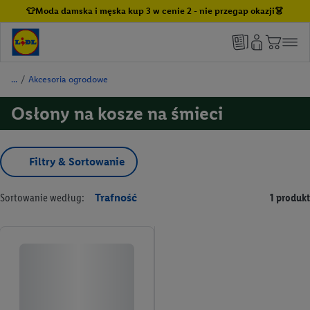
👕Moda damska i męska kup 3 w cenie 2 - nie przegap okazji👗
/
Akcesoria ogrodowe
Osłony na kosze na śmieci
Filtry & Sortowanie
Sortowanie według:
Trafność
1 produkt