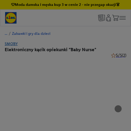
👕Moda damska i męska kup 3 w cenie 2 - nie przegap okazji👗
/
Zabawki i gry dla dzieci
SMOBY
Elektroniczny kącik opiekunki "Baby Nurse"
5/5
(2)
5 z 5 gwiaz