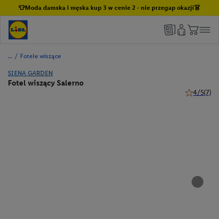
👕Moda damska i męska kup 3 w cenie 2 - nie przegap okazji👗
/
Fotele wiszące
SIENA GARDEN
Fotel wiszący Salerno
4/5
(7)
4 z 5 gwiaz