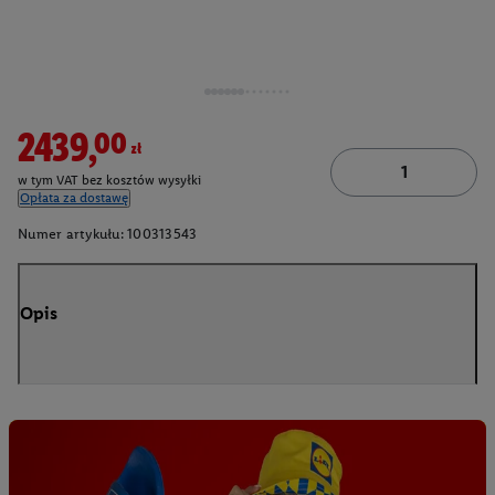
2439,00zł
w tym VAT bez kosztów wysyłki
Opłata za dostawę
Numer artykułu:
100313543
Opis