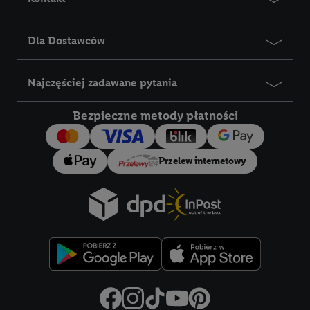
marketingowych, przetwarzanie odbywa się również w celu
pomiaru wydajności/skuteczności reklamy, badania grup
docelowych, opracowywania ofert oraz zapewnienia
Dla Dostawców
bezpieczeństwa technicznego i optymalizacji wyświetlania
konkretnych treści.
Najczęściej zadawane pytania
Jeśli użytkownik wyrazi zgodę w tym miejscu, a następnie
Bezpieczne metody płatności
utworzy konto Lidl Plus lub zaloguje się na istniejące konto
Lidl Plus, możemy również użyć podanego tam adresu e-mail
jako współadministratorzy - wspólnie z jednym z wyżej
Przelew internetowy
wymienionych partnerów w celu utworzenia specjalnego
identyfikatora internetowego (tzw. EUID), który możemy
następnie wykorzystać w podobny sposób jak poniżej opisany
identyfikator Utiq SA/NV ("Utiq"), aby rozpoznać użytkownika
w usługach świadczonych przez podmioty trzecie i wyświetlać
mu spersonalizowane reklamy. W tym celu my i jeden z innych
partnerów wymienionych powyżej będziemy również jako
współadministratorzy przetwarzać adres e-mail użytkownika
w postaci zahashowanej.