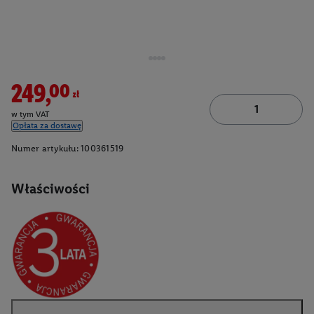
249,00zł
w tym VAT
Opłata za dostawę
Numer artykułu:
100361519
Właściwości