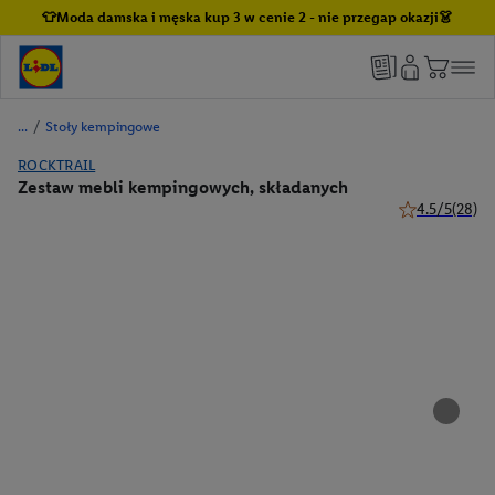
👕Moda damska i męska kup 3 w cenie 2 - nie przegap okazji👗
/
Stoły kempingowe
ROCKTRAIL
Zestaw mebli kempingowych, składanych
4.5/5
(28)
4.5 z 5 gwiazd