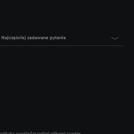
e z jednym z wyżej
), który możemy
aby rozpoznać
reklamy. W tym celu
y przetwarzać adres e-
Najczęściej zadawane pytania
 z technologii Utiq w
ego adresu IP. Jeśli
rzy użyciu adresu IP i
n zostanie
o z usług Lidl. W
w usługach
my. Zgodę na
 ochrony
danych Utiq
i do celów marketingu
ji można znaleźć w
olityka cookie
Zarządzaj plikami cookie