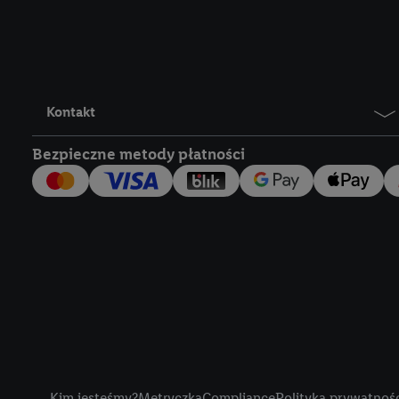
Lidl Plus, możemy równ
wymienionych partnerów
następnie wykorzystać 
użytkownika w usługach
my i jeden z innych pa
Kontakt
mail użytkownika w pos
Bezpieczne metody płatności
Użytkownik upoważnia r
usługach Lidl. Utiq naj
tak, Utiq udostępni adre
numeru referencyjnego 
wykorzystany do rozpozn
szczególności technol
obsługiwanych przez po
korzystanie z technol
("consenthub")
lub popr
cyfrowego" w opcjach ro
Title
polityce prywatności U
Kim jesteśmy?
Metryczka
Compliance
Polityka prywatnoś