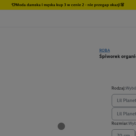
👕Moda damska i męska kup 3 w cenie 2 - nie przegap okazji👗
ROBA
Śpiworek organic
Rodzaj:
Wybó
Lil Plane
Lil Plan
Rozmiar:
Wyb
70 cm