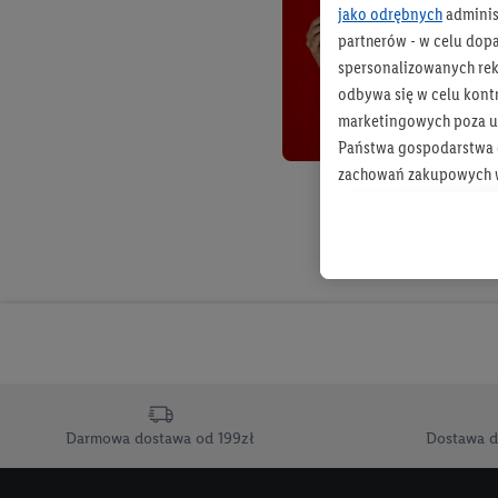
jako odrębnych
adminis
partnerów - w celu dop
spersonalizowanych rekl
odbywa się w celu kont
marketingowych poza u
Państwa gospodarstwa d
zachowań zakupowych w
zakupowych w usługach
statystyki kampanii re
Tworzenie spersonalizo
usług. Obejmuje to łącz
informacji z konta klien
urządzenia końcowe i u
końcowych w celu tworz
przetwarzanie odbywa s
Darmowa dostawa od 199zł
Dostawa d
opracowywania ofert or
Jeśli użytkownik wyrazi