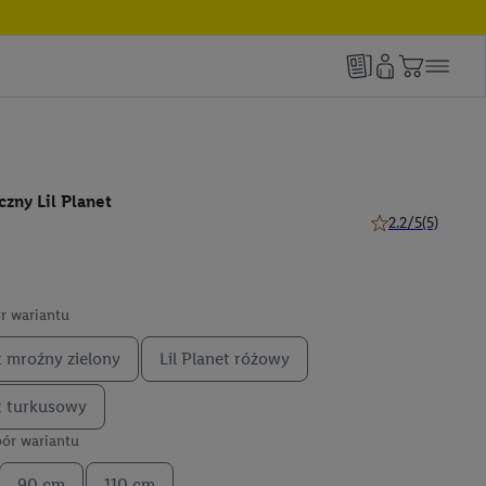
zny Lil Planet
2.2/5
(5)
2.2 z 5 gwiazdek 
r wariantu
t mroźny zielony
Lil Planet różowy
et turkusowy
ór wariantu
90 cm
110 cm