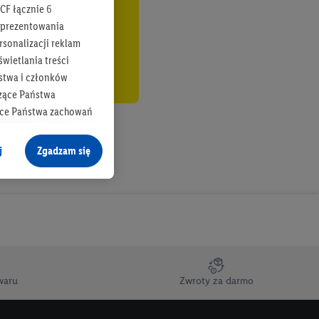
CF łącznie
6
b prezentowania
rsonalizacji reklam
wietlania treści
stwa i członków
zące Państwa
ące Państwa zachowań
y mógł on analizować
j
Zgadzam się
cane o dane z innych
ych w usługach Lidl,
), również przez różne
na urządzeniach
ci marketingowych,
up docelowych,
waru
Zwroty za darmo
 konkretnych treści.
 na istniejące konto