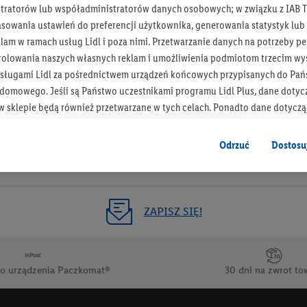
tratorów lub współadministratorów danych osobowych; w związku z IAB T
Otrzymuj newsletter Lidla
asowania ustawień do preferencji użytkownika, generowania statystyk lu
am w ramach usług Lidl i poza nimi. Przetwarzanie danych na potrzeby pe
rolowania naszych własnych reklam i umożliwienia podmiotom trzecim wyś
Zapisz się!
sługami Lidl za pośrednictwem urządzeń końcowych przypisanych do Pań
omowego. Jeśli są Państwo uczestnikami programu Lidl Plus, dane dotyc
 sklepie będą również przetwarzane w tych celach. Ponadto dane dotycz
 Lidl zostaną udostępnione jednemu z wyżej wymienionych partnerów, ab
klamowych swoich klientów
jako niezależny administrator danych
.
Odrzuć
Dostosu
wanych reklam opiera się na generowaniu profili, które są również wzboga
enie danych (np. dotyczących korzystania z usług Lidl, zachowań zakupow
ta - np. wieku lub płci - a także dokładnych danych dotyczących lokalizacji
ZAPISZ SIĘ!
sługi Lidl, w tym przechowywanie lub uzyskiwanie dostępu do informacji 
enia grup docelowych (tzw. segmentów). W związku z personalizacją treś
ię również w celu pomiaru wydajności/skuteczności reklamy, badania gr
o urządzenia Paczkomat®
30 dni na zwrot to
az zapewnienia bezpieczeństwa technicznego i optymalizacji wyświetlania
 zgodę w tym miejscu, a następnie utworzy konto Lidl Plus lub zaloguje się