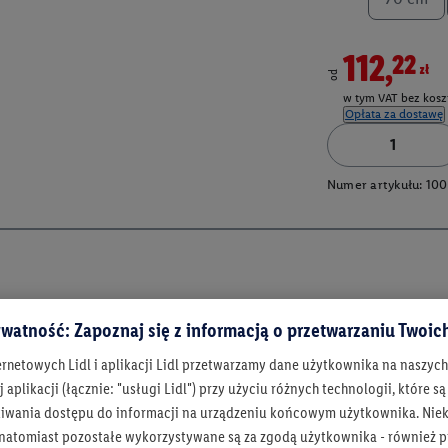
112,22zł
od
w tym VAT bez kosz
Opłata za dostawę
Numer artykułu:
100
watność: Zapoznaj się z informacją o przetwarzaniu Twoi
ernetowych Lidl i aplikacji Lidl przetwarzamy dane użytkownika na naszyc
 aplikacji (łącznie: "usługi Lidl") przy użyciu różnych technologii, które
iwania dostępu do informacji na urządzeniu końcowym użytkownika. Niekt
 natomiast pozostałe wykorzystywane są za zgodą użytkownika - również p
Bądź na bieżą