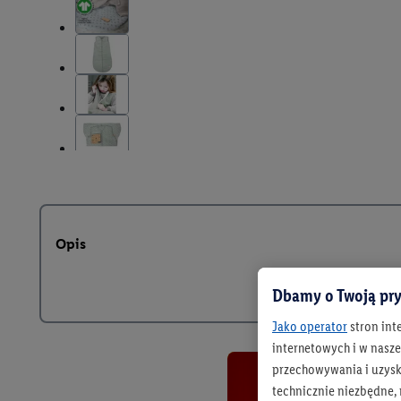
Opis
Dbamy o Twoją pry
Jako operator
stron int
internetowych i w naszej
przechowywania i uzysk
technicznie niezbędne,