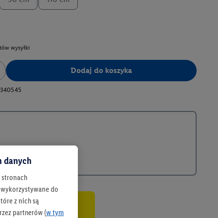
tów wysyłki
Dodaj do koszyka
340545
ch danych
h stronach
 są wykorzystywane do
óre z nich są
rzez partnerów (
w tym
co