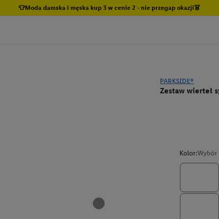
👕Moda damska i męska kup 3 w cenie 2 - nie przegap okazji👗
PARKSIDE®
Zestaw wierteł 
Kolor:
Wybór 