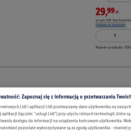
29,99zł
w tym VAT bez kosztów
Opłata za dostawę
Numer artykułu:
100
watność: Zapoznaj się z informacją o przetwarzaniu Twoi
ernetowych Lidl i aplikacji Lidl przetwarzamy dane użytkownika na naszyc
 aplikacji (łącznie: "usługi Lidl") przy użyciu różnych technologii, które
iwania dostępu do informacji na urządzeniu końcowym użytkownika. Niekt
 natomiast pozostałe wykorzystywane są za zgodą użytkownika - również p
Bądź na bieżą