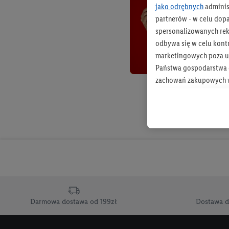
jako odrębnych
adminis
partnerów - w celu dop
spersonalizowanych rekl
odbywa się w celu kont
marketingowych poza u
Państwa gospodarstwa d
zachowań zakupowych w
zakupowych w usługach
statystyki kampanii re
Tworzenie spersonalizo
usług. Obejmuje to łącz
informacji z konta klien
urządzenia końcowe i u
końcowych w celu tworz
przetwarzanie odbywa s
Darmowa dostawa od 199zł
Dostawa d
opracowywania ofert or
Jeśli użytkownik wyrazi