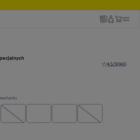
specjalnych
4.5/5
(140)
4.5 z 5 gwiazdek (14
wariantu