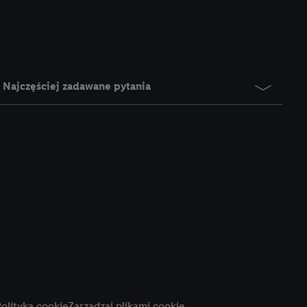
e z jednym z wyżej
), który możemy
aby rozpoznać
reklamy. W tym celu
y przetwarzać adres e-
Najczęściej zadawane pytania
 z technologii Utiq w
ego adresu IP. Jeśli
rzy użyciu adresu IP i
n zostanie
o z usług Lidl. W
w usługach
my. Zgodę na
 ochrony
danych Utiq
i do celów marketingu
ji można znaleźć w
olityka cookie
Zarządzaj plikami cookie