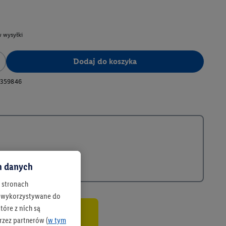
 wysyłki
Dodaj do koszyka
359846
ch danych
h stronach
 są wykorzystywane do
óre z nich są
rzez partnerów (
w tym
co