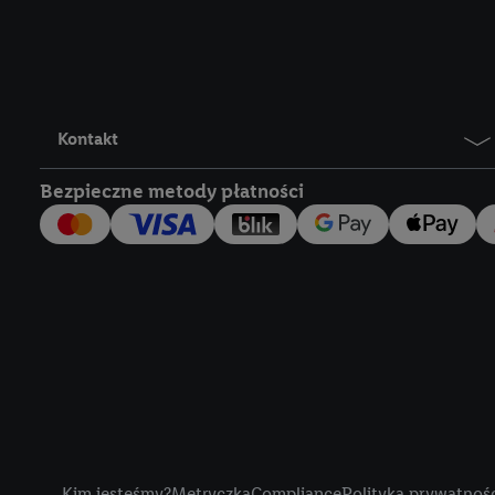
Lidl Plus, możemy równ
wymienionych partnerów
następnie wykorzystać 
użytkownika w usługach
my i jeden z innych pa
Kontakt
mail użytkownika w pos
Bezpieczne metody płatności
Użytkownik upoważnia r
usługach Lidl. Utiq naj
tak, Utiq udostępni adre
numeru referencyjnego 
wykorzystany do rozpozn
szczególności technol
obsługiwanych przez po
korzystanie z technol
("consenthub")
lub popr
cyfrowego" w opcjach ro
Title
polityce prywatności U
Kim jesteśmy?
Metryczka
Compliance
Polityka prywatnoś