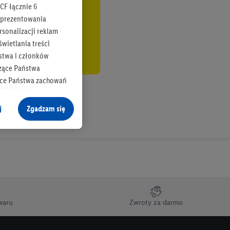
CF łącznie
6
b prezentowania
rsonalizacji reklam
wietlania treści
stwa i członków
zące Państwa
ące Państwa zachowań
y mógł on analizować
j
Zgadzam się
cane o dane z innych
ych w usługach Lidl,
), również przez różne
na urządzeniach
ci marketingowych,
up docelowych,
waru
Zwroty za darmo
 konkretnych treści.
 na istniejące konto