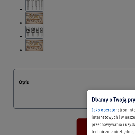
Opis
Dbamy o Twoją pry
Jako operator
stron int
internetowych i w naszej
przechowywania i uzysk
technicznie niezbędne,