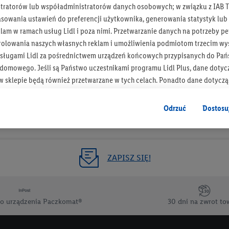
tratorów lub współadministratorów danych osobowych; w związku z IAB T
Otrzymuj newsletter Lidla
asowania ustawień do preferencji użytkownika, generowania statystyk lu
am w ramach usług Lidl i poza nimi. Przetwarzanie danych na potrzeby pe
rolowania naszych własnych reklam i umożliwienia podmiotom trzecim wyś
Zapisz się!
sługami Lidl za pośrednictwem urządzeń końcowych przypisanych do Pań
omowego. Jeśli są Państwo uczestnikami programu Lidl Plus, dane dotyc
 sklepie będą również przetwarzane w tych celach. Ponadto dane dotycz
 Lidl zostaną udostępnione jednemu z wyżej wymienionych partnerów, ab
klamowych swoich klientów
jako niezależny administrator danych
.
Odrzuć
Dostosu
wanych reklam opiera się na generowaniu profili, które są również wzboga
enie danych (np. dotyczących korzystania z usług Lidl, zachowań zakupow
ta - np. wieku lub płci - a także dokładnych danych dotyczących lokalizacji
ZAPISZ SIĘ!
sługi Lidl, w tym przechowywanie lub uzyskiwanie dostępu do informacji 
enia grup docelowych (tzw. segmentów). W związku z personalizacją treś
ię również w celu pomiaru wydajności/skuteczności reklamy, badania gr
o urządzenia Paczkomat®
30 dni na zwrot to
az zapewnienia bezpieczeństwa technicznego i optymalizacji wyświetlania
 zgodę w tym miejscu, a następnie utworzy konto Lidl Plus lub zaloguje się