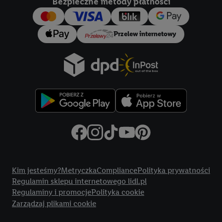
Bezpieczne metody płatności
konkretnych treści.
Jeśli użytkownik wyrazi zgodę w tym miejscu, a następnie
Przelew internetowy
utworzy konto Lidl Plus lub zaloguje się na istniejące konto
Lidl Plus, możemy również użyć podanego tam adresu e-mail
jako współadministratorzy - wspólnie z jednym z wyżej
wymienionych partnerów w celu utworzenia specjalnego
identyfikatora internetowego (tzw. EUID), który możemy
następnie wykorzystać w podobny sposób jak poniżej opisany
identyfikator Utiq SA/NV ("Utiq"), aby rozpoznać użytkownika
w usługach świadczonych przez podmioty trzecie i wyświetlać
mu spersonalizowane reklamy. W tym celu my i jeden z innych
partnerów wymienionych powyżej będziemy również jako
Title
współadministratorzy przetwarzać adres e-mail użytkownika
Kim jesteśmy?
Metryczka
Compliance
Polityka prywatności
w postaci zahashowanej.
Regulamin sklepu internetowego lidl.pl
Regulaminy i promocje
Polityka cookie
Użytkownik upoważnia również firmę Utiq oraz operatora
Zarządzaj plikami cookie
sieci
telekomunikacyjnej
do korzystania z technologii Utiq w