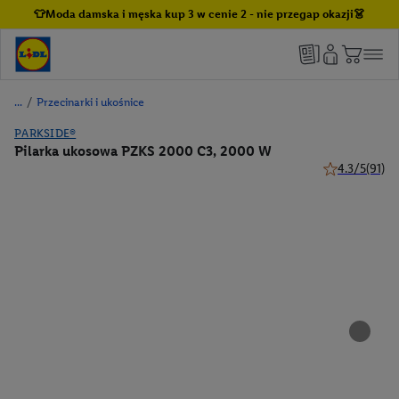
👕Moda damska i męska kup 3 w cenie 2 - nie przegap okazji👗
/
Przecinarki i ukośnice
PARKSIDE®
Pilarka ukosowa PZKS 2000 C3, 2000 W
4.3/5
(91)
4.3 z 5 gwiazd