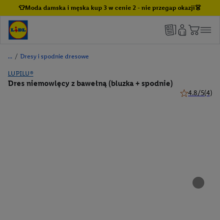
👕Moda damska i męska kup 3 w cenie 2 - nie przegap okazji👗
/
Dresy i spodnie dresowe
LUPILU®
Dres niemowlęcy z bawełną (bluzka + spodnie)
4.8/5
(4)
4.8 z 5 gwiaz