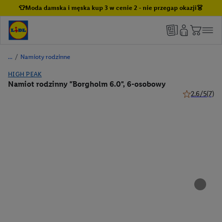
👕Moda damska i męska kup 3 w cenie 2 - nie przegap okazji👗
/
Namioty rodzinne
HIGH PEAK
Namiot rodzinny "Borgholm 6.0", 6-osobowy
2.6/5
(7)
2.6 z 5 gwiaz