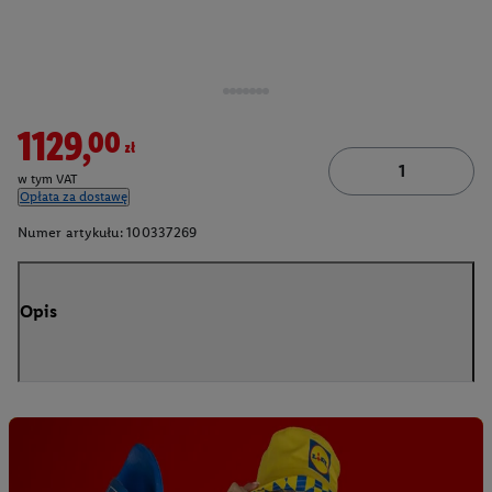
1129,00zł
w tym VAT
Opłata za dostawę
Numer artykułu:
100337269
Opis