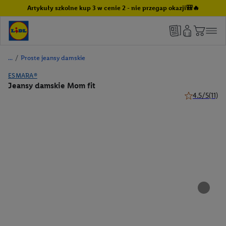
Artykuły szkolne kup 3 w cenie 2 - nie przegap okazji🎒🔥
/
Proste jeansy damskie
ESMARA®
Jeansy damskie Mom fit
4.5/5
(11)
4.5 z 5 gwiazd