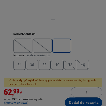
Kolor:
Niebieski
Rozmiar:
Wybór wariantu
34
36
38
40
42
46
Opłaca się być szybkim!
Ze względu na duże zainteresowanie, dostępnych
jest już tylko kilka sztuk.
62,93zł
w tym VAT bez kosztów wysyłki
Dodaj do koszyka
Opłata za dostawę