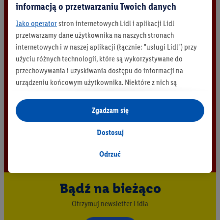
informacją o przetwarzaniu Twoich danych
Jako operator
stron internetowych Lidl i aplikacji Lidl
przetwarzamy dane użytkownika na naszych stronach
internetowych i w naszej aplikacji (łącznie: "usługi Lidl") przy
użyciu różnych technologii, które są wykorzystywane do
przechowywania i uzyskiwania dostępu do informacji na
urządzeniu końcowym użytkownika. Niektóre z nich są
technicznie niezbędne, natomiast pozostałe wykorzystywane
są za zgodą użytkownika - również przez partnerów (
w tym
Zgadzam się
jako odrębnych
administratorów lub współadministratorów
danych osobowych; w związku z IAB TCF łącznie
6
partnerów -
Dostosuj
w celu dopasowania ustawień do preferencji użytkownika,
generowania statystyk lub prezentowania
Odrzuć
spersonalizowanych reklam w ramach usług Lidl i poza nimi.
Przetwarzanie danych na potrzeby personalizacji reklam
Bądź na bieżąco
odbywa się w celu kontrolowania naszych własnych reklam i
umożliwienia podmiotom trzecim wyświetlania treści
Otrzymuj newsletter Lidla
marketingowych poza usługami Lidl za pośrednictwem