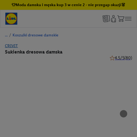
👕Moda damska i męska kup 3 w cenie 2 - nie przegap okazji👗
/
Koszulki dresowe damskie
CRIVIT
Sukienka dresowa damska
4.5/5
(80)
4.5 z 5 gwiazd