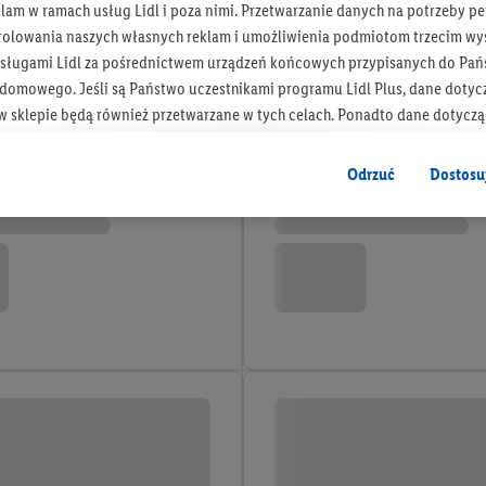
am w ramach usług Lidl i poza nimi. Przetwarzanie danych na potrzeby pe
rolowania naszych własnych reklam i umożliwienia podmiotom trzecim wyś
sługami Lidl za pośrednictwem urządzeń końcowych przypisanych do Pań
omowego. Jeśli są Państwo uczestnikami programu Lidl Plus, dane dotyc
 sklepie będą również przetwarzane w tych celach. Ponadto dane dotycz
 Lidl zostaną udostępnione jednemu z wyżej wymienionych partnerów, ab
klamowych swoich klientów
jako niezależny administrator danych
.
Odrzuć
Dostosu
wanych reklam opiera się na generowaniu profili, które są również wzboga
enie danych (np. dotyczących korzystania z usług Lidl, zachowań zakupow
ta - np. wieku lub płci - a także dokładnych danych dotyczących lokalizacji
sługi Lidl, w tym przechowywanie lub uzyskiwanie dostępu do informacji 
enia grup docelowych (tzw. segmentów). W związku z personalizacją treś
ię również w celu pomiaru wydajności/skuteczności reklamy, badania gr
az zapewnienia bezpieczeństwa technicznego i optymalizacji wyświetlania
 zgodę w tym miejscu, a następnie utworzy konto Lidl Plus lub zaloguje się
ież użyć podanego tam adresu e-mail jako współadministratorzy - wspólni
 w celu utworzenia specjalnego identyfikatora internetowego (tzw. EUID