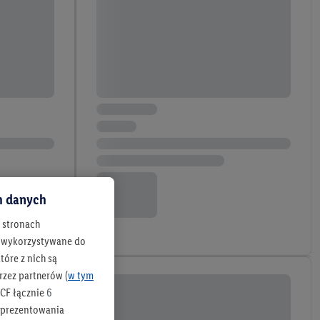
ch danych
h stronach
 są wykorzystywane do
óre z nich są
rzez partnerów (
w tym
CF łącznie
6
b prezentowania