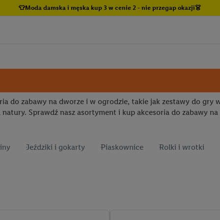
👕Moda damska i męska kup 3 w cenie 2 - nie przegap okazji👗
a do zabawy na dworze i w ogrodzie, takie jak zestawy do gry w 
 natury. Sprawdź nasz asortyment i kup akcesoria do zabawy na
iny
Jeździki i gokarty
Piaskownice
Rolki i wrotki