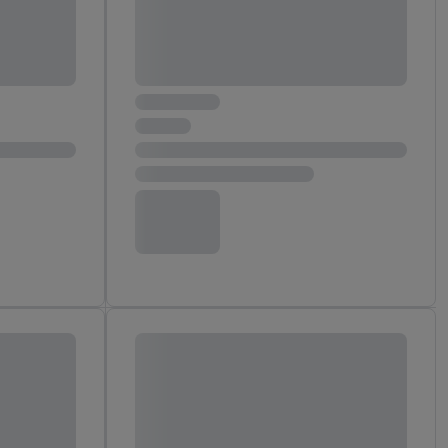
ych celach, w tym na
wania danych i prawo
ityce prywatności
.
na poszczególne cele
żej w formie słów
dostarczanie i
urządzeń, identyfikacja
amowych za
u cyfrowego i:
styk lub łączenia
stanie ograniczonych
profili na potrzeby
dostęp do nich.
tywności reklam.
nalizowanych
.