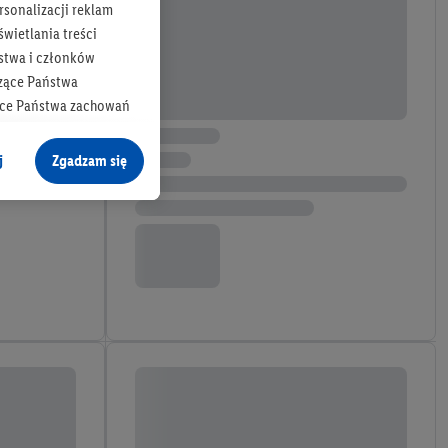
rsonalizacji reklam
wietlania treści
stwa i członków
zące Państwa
ące Państwa zachowań
y mógł on analizować
j
Zgadzam się
cane o dane z innych
ych w usługach Lidl,
), również przez różne
na urządzeniach
ci marketingowych,
up docelowych,
 konkretnych treści.
 na istniejące konto
e z jednym z wyżej
), który możemy