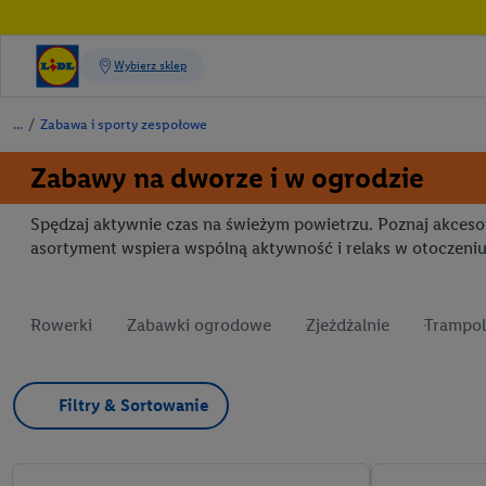
/
Zabawa i sporty zespołowe
Zabawy na dworze i w ogrodzie
Spędzaj aktywnie czas na świeżym powietrzu. Poznaj akcesori
asortyment wspiera wspólną aktywność i relaks w otoczeniu
Rowerki
Zabawki ogrodowe
Zjeżdżalnie
Trampol
Filtry & Sortowanie