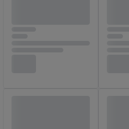
"Zgadzam się", użytkow
współpracę ze wszystki
do cofnięcia zgody w d
Informacje dot. Admini
wykorzystania danych or
kluczowych w kontekści
Zapewnienie bezpieczeń
wyświetlanie reklam i tr
urządzeń na podstawie 
pośrednictwem TTD oraz
wykorzystywanie dokład
danych z różnych źróde
danych do wyboru rekla
personalizacji reklam,
Użycie dokładnych d
Rozumienie odbiorcó
Wykorzystanie profi
reklam. Wykorzystyw