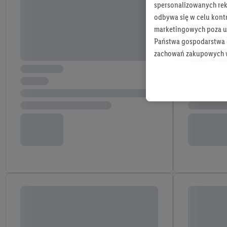
spersonalizowanych rekl
odbywa się w celu kont
marketingowych poza u
Państwa gospodarstwa d
zachowań zakupowych w
zakupowych w usługach
statystyki kampanii re
Tworzenie spersonalizo
usług. Obejmuje to łącz
informacji z konta klien
urządzenia końcowe i u
końcowych w celu tworz
przetwarzanie odbywa s
opracowywania ofert or
Jeśli użytkownik wyrazi
Lidl Plus, możemy równ
wymienionych partnerów