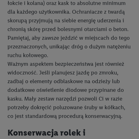
łokcie i kolana) oraz kask to absolutne minimum
numeru referencyjnego konta klienta, takiego jak numer
telefonu komórkowego. Identyfikator ten zostanie
dla każdego użytkownika. Ochraniacze z twardą
wykorzystany do rozpoznania użytkownika i zebrania
skorupą przyjmują na siebie energię uderzenia i
informacji o sposobie korzystania przez niego z usług Lidl. W
chronią skórę przed bolesnymi otarciami o beton.
szczególności technologia ta może być również
Pamiętaj, aby zawsze jeździć w miejscach do tego
wykorzystywana do rozpoznawania użytkownika w usługach
przeznaczonych, unikając dróg o dużym natężeniu
obsługiwanych przez podmioty trzecie, abyśmy mogli
ruchu kołowego.
wyświetlać mu tam spersonalizowane reklamy. Zgodę na
korzystanie z technologii Utiq można wycofać w dowolnym
Ważnym aspektem bezpieczeństwa jest również
momencie za pośrednictwem portalu ochrony
danych Utiq
widoczność. Jeśli planujesz jazdę po zmroku,
("consenthub")
lub poprzez "Dostosuj"/"Korzystanie z
zadbaj o elementy odblaskowe na odzieży lub
technologii Utiq opartej na telekomunikacji do celów
dodatkowe oświetlenie diodowe przypinane do
marketingu cyfrowego" w opcjach rozwijanych poniżej
kasku. Mały zestaw narzędzi pozwoli Ci w razie
(wyłącznie w odniesieniu usług Lidl). Więcej informacji
potrzeby dokręcić poluzowane śruby w kółkach,
można znaleźć w
polityce prywatności Utiq
.
co jest standardową procedurą konserwacyjną.
Kliknięcie w przycisk "Odrzuć" powoduje, że aktywne są
wyłącznie technicznie niezbędne technologie. Klikając
Konserwacja rolek i
"Zgadzam się", użytkownik wyraża zgodę na przetwarzanie