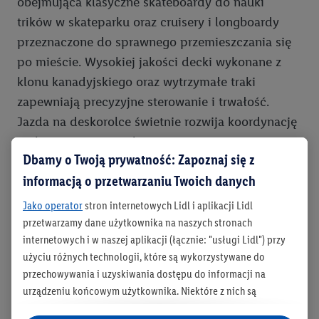
obejmująca klasyczne skateboardy do nauki
trików w skateparku oraz cruisery i longboardy
przeznaczone do sprawnego przemieszczania się
po mieście. Wysokiej jakości decki wykonane z
klonu kanadyjskiego oraz wytrzymałe traki
zapewniają precyzyjne sterowanie i trwałość.
Jazda na deskorolce świetnie rozwija koordynację
ruchową i uczy cierpliwości przy opanowywaniu
Dbamy o Twoją prywatność: Zapoznaj się z
nowych ewolucji. Jeśli Twoja pasja do kółek łączy
informacją o przetwarzaniu Twoich danych
się z innymi sportami, sprawdź również
kaski rowerowe
, które często mają uniwersalne
Jako operator
stron internetowych Lidl i aplikacji Lidl
zastosowanie i chronią głowę również podczas
przetwarzamy dane użytkownika na naszych stronach
internetowych i w naszej aplikacji (łącznie: "usługi Lidl") przy
jazdy na desce.
użyciu różnych technologii, które są wykorzystywane do
przechowywania i uzyskiwania dostępu do informacji na
urządzeniu końcowym użytkownika. Niektóre z nich są
Porównanie: rolki rekreacyjne vs.
technicznie niezbędne, natomiast pozostałe wykorzystywane
wrotki