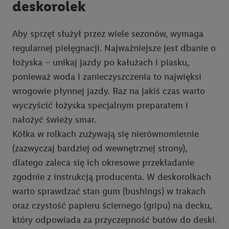
deskorolek
danych we wszystkich wyżej wymienionych celach, w tym na
współpracę ze wszystkimi wymienionymi partnerami. Dalsze
informacje, w tym okresy przechowywania danych i prawo do
Aby sprzęt służył przez wiele sezonów, wymaga
cofnięcia zgody w dowolnym momencie ze skutkiem na
regularnej pielęgnacji. Najważniejsze jest dbanie o
przyszłość, można znaleźć w naszej
polityce prywatności
.
łożyska – unikaj jazdy po kałużach i piasku,
Informacje dot. Administratorów można znaleźć
tutaj
. W
ponieważ woda i zanieczyszczenia to najwięksi
sekcji "Dostosuj" możesz wyrazić zgodę na poszczególne cele
wrogowie płynnej jazdy. Raz na jakiś czas warto
wykorzystania danych oraz dla partnerów ; dotyczy to również
wyczyścić łożyska specjalnym preparatem i
celów i funkcji wymienionych poniżej w formie słów
kluczowych w kontekście korzystania z IAB TCF do celów
nałożyć świeży smar.
reklamowych i pomiaru wydajności:
Kółka w rolkach zużywają się nierównomiernie
(zazwyczaj bardziej od wewnętrznej strony),
Zapewnienie bezpieczeństwa, zapobieganie i wykrywanie
dlatego zaleca się ich okresowe przekładanie
oszustw oraz rozwiązywanie problemów, dostarczanie i
zgodnie z instrukcją producenta. W deskorolkach
wyświetlanie reklam i treści, synchronizacja i łączenie danych
warto sprawdzać stan gum (bushings) w trakach
z różnych źródeł, łączenie różnych urządzeń, identyfikacja
urządzeń na podstawie automatycznie przesyłanych
oraz czystość papieru ściernego (gripu) na decku,
informacji, mierzenie sukcesu kampanii reklamowych za
który odpowiada za przyczepność butów do deski.