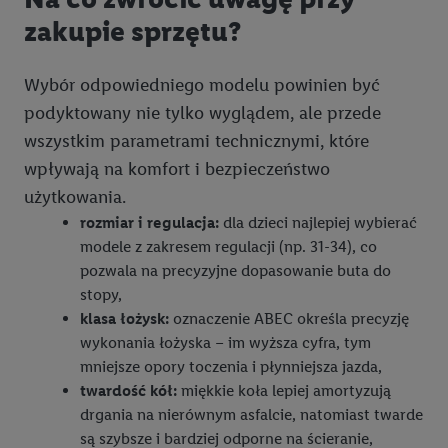
zakupie sprzętu?
Tworzenie spersonalizowanych reklam opiera się na
generowaniu profili, które są również wzbogacane o dane z
Wybór odpowiedniego modelu powinien być
innych usług. Obejmuje to łączenie danych (np. dotyczących
podyktowany nie tylko wyglądem, ale przede
korzystania z usług Lidl, zachowań zakupowych w usługach
Lidl, informacji z konta klienta - np. wieku lub płci - a także
wszystkim parametrami technicznymi, które
dokładnych danych dotyczących lokalizacji), również przez
wpływają na komfort i bezpieczeństwo
różne urządzenia końcowe i usługi Lidl, w tym
użytkowania.
przechowywanie lub uzyskiwanie dostępu do informacji na
rozmiar i regulacja:
dla dzieci najlepiej wybierać
urządzeniach końcowych w celu tworzenia grup docelowych
modele z zakresem regulacji (np. 31-34), co
(tzw. segmentów). W związku z personalizacją treści
pozwala na precyzyjne dopasowanie buta do
marketingowych, przetwarzanie odbywa się również w celu
stopy,
pomiaru wydajności/skuteczności reklamy, badania grup
klasa łożysk:
oznaczenie ABEC określa precyzję
docelowych, opracowywania ofert oraz zapewnienia
wykonania łożyska – im wyższa cyfra, tym
bezpieczeństwa technicznego i optymalizacji wyświetlania
mniejsze opory toczenia i płynniejsza jazda,
konkretnych treści.
twardość kół:
miękkie koła lepiej amortyzują
drgania na nierównym asfalcie, natomiast twarde
Jeśli użytkownik wyrazi zgodę w tym miejscu, a następnie
są szybsze i bardziej odporne na ścieranie,