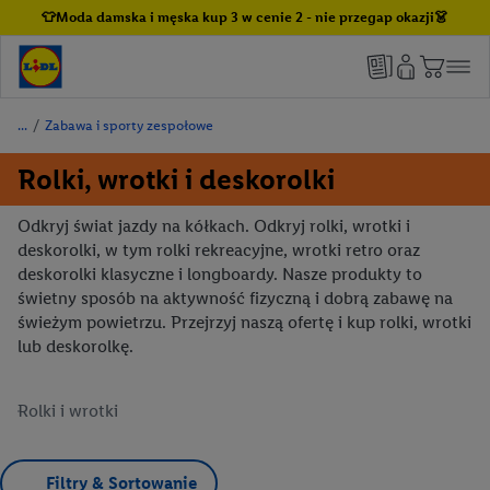
👕Moda damska i męska kup 3 w cenie 2 - nie przegap okazji👗
/
Zabawa i sporty zespołowe
Rolki, wrotki i deskorolki
Odkryj świat jazdy na kółkach. Odkryj rolki, wrotki i
deskorolki, w tym rolki rekreacyjne, wrotki retro oraz
deskorolki klasyczne i longboardy. Nasze produkty to
świetny sposób na aktywność fizyczną i dobrą zabawę na
świeżym powietrzu. Przejrzyj naszą ofertę i kup rolki, wrotki
lub deskorolkę.
Rolki i wrotki
Filtry & Sortowanie