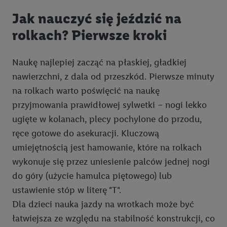
pośrednictwem TTD oraz wykorzystanie opartej na
telekomunikacji technologii Utiq do marketingu cyfrowego i:
Jak nauczyć się jeździć na
wykorzystywanie dokładnych danych lokalizacyjnych, analiza
rolkach? Pierwsze kroki
grup docelowych na podstawie statystyk lub łączenia danych
z różnych źródeł, opracowywanie i ulepszanie ofert, pomiar
skuteczności reklam, wykorzystanie ograniczonych danych do
Naukę najlepiej zacząć na płaskiej, gładkiej
wyboru reklam, wykorzystanie profili do doboru
nawierzchni, z dala od przeszkód. Pierwsze minuty
spersonalizowanych reklam, tworzenie profili na potrzeby
na rolkach warto poświęcić na naukę
personalizacji reklam, przechowywanie lub dostęp do
przyjmowania prawidłowej sylwetki – nogi lekko
informacji na urządzeniu końcowym.
ugięte w kolanach, plecy pochylone do przodu,
Użycie dokładnych danych geolokalizacyjnych.
ręce gotowe do asekuracji. Kluczową
Przechowywanie informacji na urządzeniu lub dostęp do
umiejętnością jest hamowanie, które na rolkach
nich. Rozumienie odbiorców dzięki statystyce lub
wykonuje się przez uniesienie palców jednej nogi
kombinacji danych z różnych źródeł. Pomiar
do góry (użycie hamulca piętowego) lub
efektywności reklam. Wykorzystanie profili do wyboru
spersonalizowanych reklam. Tworzenie profili w celu
ustawienie stóp w literę "T".
spersonalizowanych reklam. Wykorzystywanie
Dla dzieci nauka jazdy na wrotkach może być
ograniczonych danych do wyboru reklam. Rozwój i
łatwiejsza ze względu na stabilność konstrukcji, co
ulepszanie usług.