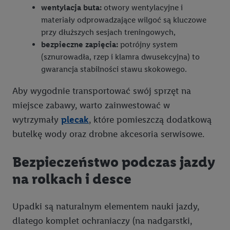
utworzy konto Lidl Plus lub zaloguje się na istniejące konto
wentylacja buta:
otwory wentylacyjne i
Lidl Plus, możemy również użyć podanego tam adresu e-mail
materiały odprowadzające wilgoć są kluczowe
jako współadministratorzy - wspólnie z jednym z wyżej
przy dłuższych sesjach treningowych,
wymienionych partnerów w celu utworzenia specjalnego
bezpieczne zapięcia:
potrójny system
identyfikatora internetowego (tzw. EUID), który możemy
(sznurowadła, rzep i klamra dwusekcyjna) to
następnie wykorzystać w podobny sposób jak poniżej opisany
gwarancja stabilności stawu skokowego.
identyfikator Utiq SA/NV ("Utiq"), aby rozpoznać użytkownika
w usługach świadczonych przez podmioty trzecie i wyświetlać
Aby wygodnie transportować swój sprzęt na
mu spersonalizowane reklamy. W tym celu my i jeden z innych
miejsce zabawy, warto zainwestować w
partnerów wymienionych powyżej będziemy również jako
wytrzymały
plecak
, które pomieszczą dodatkową
współadministratorzy przetwarzać adres e-mail użytkownika
butelkę wody oraz drobne akcesoria serwisowe.
w postaci zahashowanej.
Bezpieczeństwo podczas jazdy
Użytkownik upoważnia również firmę Utiq oraz operatora
sieci
telekomunikacyjnej
do korzystania z technologii Utiq w
na rolkach i desce
usługach Lidl. Utiq najpierw sprawdzi, czy technologia jest
dostępna dla użytkownika przy użyciu jego adresu IP. Jeśli
Upadki są naturalnym elementem nauki jazdy,
tak, Utiq udostępni adres IP użytkownika operatorowi sieci,
dlatego komplet ochraniaczy (na nadgarstki,
który utworzy identyfikator dla Utiq przy użyciu adresu IP i