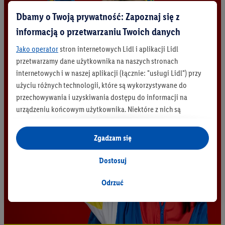
Dbamy o Twoją prywatność: Zapoznaj się z
informacją o przetwarzaniu Twoich danych
Jako operator
stron internetowych Lidl i aplikacji Lidl
przetwarzamy dane użytkownika na naszych stronach
internetowych i w naszej aplikacji (łącznie: "usługi Lidl") przy
użyciu różnych technologii, które są wykorzystywane do
przechowywania i uzyskiwania dostępu do informacji na
urządzeniu końcowym użytkownika. Niektóre z nich są
technicznie niezbędne, natomiast pozostałe wykorzystywane
są za zgodą użytkownika - również przez partnerów (
w tym
Zgadzam się
jako odrębnych
administratorów lub współadministratorów
danych osobowych; w związku z IAB TCF łącznie
6
partnerów -
Dostosuj
w celu dopasowania ustawień do preferencji użytkownika,
generowania statystyk lub prezentowania
Odrzuć
spersonalizowanych reklam w ramach usług Lidl i poza nimi.
Przetwarzanie danych na potrzeby personalizacji reklam
odbywa się w celu kontrolowania naszych własnych reklam i