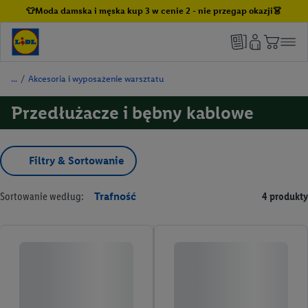
👕Moda damska i męska kup 3 w cenie 2 - nie przegap okazji👗
/
Akcesoria i wyposażenie warsztatu
Przedłużacze i bębny kablowe
Filtry & Sortowanie
Sortowanie według:
Trafność
4 produkty