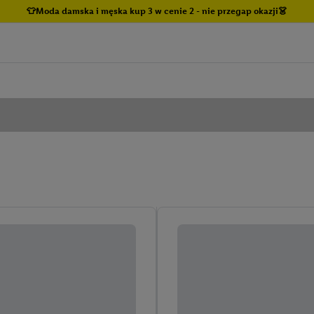
👕Moda damska i męska kup 3 w cenie 2 - nie przegap okazji👗