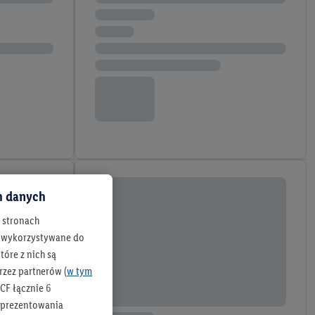
ch danych
h stronach
 są wykorzystywane do
óre z nich są
rzez partnerów (
w tym
CF łącznie
6
b prezentowania