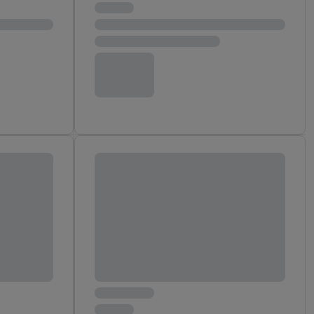
aby rozpoznać
reklamy. W tym celu
y przetwarzać adres e-
 z technologii Utiq w
ego adresu IP. Jeśli
rzy użyciu adresu IP i
n zostanie
o z usług Lidl. W
w usługach
my. Zgodę na
 ochrony
danych Utiq
i do celów marketingu
ji można znaleźć w
gie. Klikając