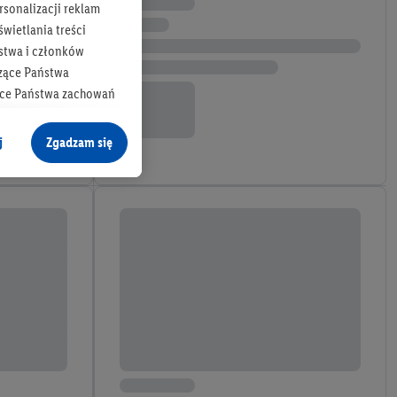
rsonalizacji reklam
wietlania treści
stwa i członków
zące Państwa
ące Państwa zachowań
y mógł on analizować
j
Zgadzam się
cane o dane z innych
ych w usługach Lidl,
), również przez różne
na urządzeniach
ci marketingowych,
up docelowych,
 konkretnych treści.
 na istniejące konto
e z jednym z wyżej
), który możemy