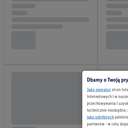
Dbamy o Twoją pry
Jako operator
stron int
internetowych i w naszej
przechowywania i uzysk
technicznie niezbędne,
jako odrębnych
adminis
partnerów - w celu dop