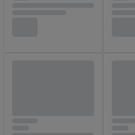
"Zgadzam się", użytkow
współpracę ze wszystki
do cofnięcia zgody w d
Informacje dot. Admini
wykorzystania danych or
kluczowych w kontekści
Zapewnienie bezpieczeń
wyświetlanie reklam i tr
urządzeń na podstawie 
pośrednictwem TTD oraz
wykorzystywanie dokład
danych z różnych źróde
danych do wyboru rekla
personalizacji reklam,
Użycie dokładnych d
Rozumienie odbiorcó
Wykorzystanie profi
reklam. Wykorzystyw