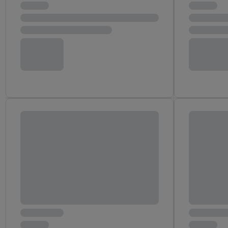
następnie wykorzystać 
użytkownika w usługach
my i jeden z innych pa
mail użytkownika w pos
Użytkownik upoważnia r
usługach Lidl. Utiq naj
tak, Utiq udostępni adre
numeru referencyjnego 
wykorzystany do rozpozn
szczególności technol
obsługiwanych przez po
korzystanie z technol
("consenthub")
lub popr
cyfrowego" w opcjach ro
polityce prywatności U
Kliknięcie w przycisk "