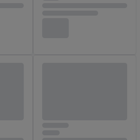
ych celach, w tym na
wania danych i prawo
ityce prywatności
.
na poszczególne cele
żej w formie słów
dostarczanie i
urządzeń, identyfikacja
amowych za
u cyfrowego i:
styk lub łączenia
stanie ograniczonych
profili na potrzeby
dostęp do nich.
tywności reklam.
nalizowanych
.