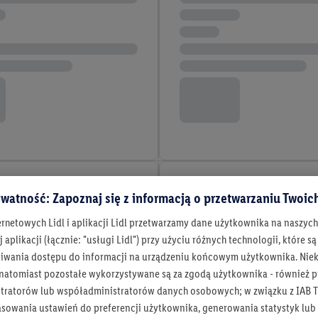
watność: Zapoznaj się z informacją o przetwarzaniu Twoi
ernetowych Lidl i aplikacji Lidl przetwarzamy dane użytkownika na naszyc
 aplikacji (łącznie: "usługi Lidl") przy użyciu różnych technologii, które
iwania dostępu do informacji na urządzeniu końcowym użytkownika. Niekt
 natomiast pozostałe wykorzystywane są za zgodą użytkownika - również p
tratorów lub współadministratorów danych osobowych; w związku z IAB T
asowania ustawień do preferencji użytkownika, generowania statystyk lu