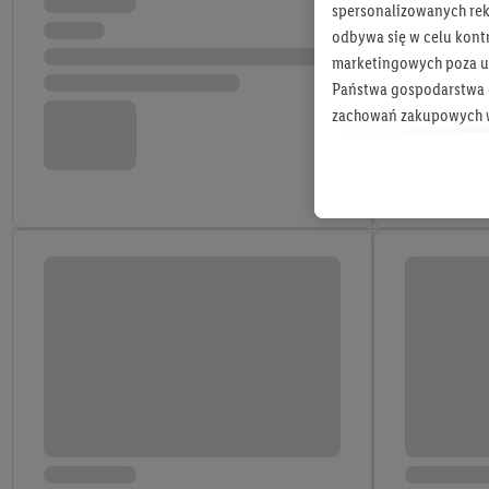
spersonalizowanych rekl
odbywa się w celu kont
marketingowych poza u
Państwa gospodarstwa d
zachowań zakupowych w
zakupowych w usługach
statystyki kampanii re
Tworzenie spersonalizo
usług. Obejmuje to łącz
informacji z konta klien
urządzenia końcowe i u
końcowych w celu tworz
przetwarzanie odbywa s
opracowywania ofert or
Jeśli użytkownik wyrazi
Lidl Plus, możemy równ
wymienionych partnerów