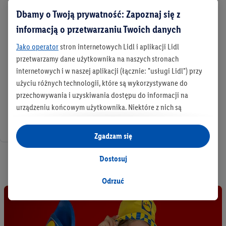
Dbamy o Twoją prywatność: Zapoznaj się z
informacją o przetwarzaniu Twoich danych
Jako operator
stron internetowych Lidl i aplikacji Lidl
przetwarzamy dane użytkownika na naszych stronach
internetowych i w naszej aplikacji (łącznie: "usługi Lidl") przy
użyciu różnych technologii, które są wykorzystywane do
przechowywania i uzyskiwania dostępu do informacji na
urządzeniu końcowym użytkownika. Niektóre z nich są
technicznie niezbędne, natomiast pozostałe wykorzystywane
są za zgodą użytkownika - również przez partnerów (
w tym
Zgadzam się
jako odrębnych
administratorów lub współadministratorów
danych osobowych; w związku z IAB TCF łącznie
7 / 7
6
partnerów -
Dostosuj
w celu dopasowania ustawień do preferencji użytkownika,
generowania statystyk lub prezentowania
Odrzuć
spersonalizowanych reklam w ramach usług Lidl i poza nimi.
Przetwarzanie danych na potrzeby personalizacji reklam
odbywa się w celu kontrolowania naszych własnych reklam i