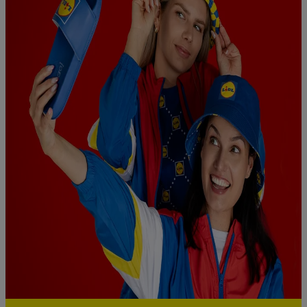
umożliwienia podmiotom trzecim wyświetlania treści
marketingowych poza usługami Lidl za pośrednictwem
urządzeń końcowych przypisanych do Państwa i członków
Państwa gospodarstwa domowego. Jeśli są Państwo
uczestnikami programu Lidl Plus, dane dotyczące Państwa
zachowań zakupowych w sklepie będą również przetwarzane
w tych celach. Ponadto dane dotyczące Państwa zachowań
zakupowych w usługach Lidl zostaną udostępnione jednemu z
wyżej wymienionych partnerów, aby mógł on analizować
statystyki kampanii reklamowych swoich klientów
jako
niezależny administrator danych
.
Tworzenie spersonalizowanych reklam opiera się na
generowaniu profili, które są również wzbogacane o dane z
innych usług. Obejmuje to łączenie danych (np. dotyczących
korzystania z usług Lidl, zachowań zakupowych w usługach
Lidl, informacji z konta klienta - np. wieku lub płci - a także
dokładnych danych dotyczących lokalizacji), również przez
różne urządzenia końcowe i usługi Lidl, w tym