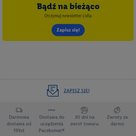
przechowywanie lub uzyskiwanie dostępu do informacji na
Bądź na bieżąco
urządzeniach końcowych w celu tworzenia grup docelowych
Otrzymuj newsletter Lidla
(tzw. segmentów). W związku z personalizacją treści
marketingowych, przetwarzanie odbywa się również w celu
Zapisz się!
pomiaru wydajności/skuteczności reklamy, badania grup
docelowych, opracowywania ofert oraz zapewnienia
bezpieczeństwa technicznego i optymalizacji wyświetlania
konkretnych treści.
Jeśli użytkownik wyrazi zgodę w tym miejscu, a następnie
utworzy konto Lidl Plus lub zaloguje się na istniejące konto
Lidl Plus, możemy również użyć podanego tam adresu e-mail
ZAPISZ SIĘ!
jako współadministratorzy - wspólnie z jednym z wyżej
wymienionych partnerów w celu utworzenia specjalnego
identyfikatora internetowego (tzw. EUID), który możemy
następnie wykorzystać w podobny sposób jak poniżej opisany
Darmowa
Dostawa do
30 dni na
Zwroty za
identyfikator Utiq SA/NV ("Utiq"), aby rozpoznać użytkownika
dostawa od
urządzenia
zwrot towaru
darmo
w usługach świadczonych przez podmioty trzecie i wyświetlać
199zł
Paczkomat®
mu spersonalizowane reklamy. W tym celu my i jeden z innych