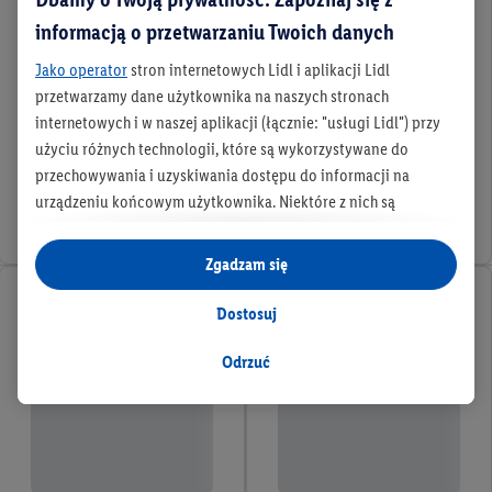
informacją o przetwarzaniu Twoich danych
Jako operator
stron internetowych Lidl i aplikacji Lidl
przetwarzamy dane użytkownika na naszych stronach
internetowych i w naszej aplikacji (łącznie: "usługi Lidl") przy
użyciu różnych technologii, które są wykorzystywane do
przechowywania i uzyskiwania dostępu do informacji na
urządzeniu końcowym użytkownika. Niektóre z nich są
technicznie niezbędne, natomiast pozostałe wykorzystywane
są za zgodą użytkownika - również przez partnerów (
w tym
Zgadzam się
jako odrębnych
administratorów lub współadministratorów
danych osobowych; w związku z IAB TCF łącznie
6
partnerów -
Dostosuj
w celu dopasowania ustawień do preferencji użytkownika,
generowania statystyk lub prezentowania
Odrzuć
spersonalizowanych reklam w ramach usług Lidl i poza nimi.
Przetwarzanie danych na potrzeby personalizacji reklam
odbywa się w celu kontrolowania naszych własnych reklam i
umożliwienia podmiotom trzecim wyświetlania treści
marketingowych poza usługami Lidl za pośrednictwem