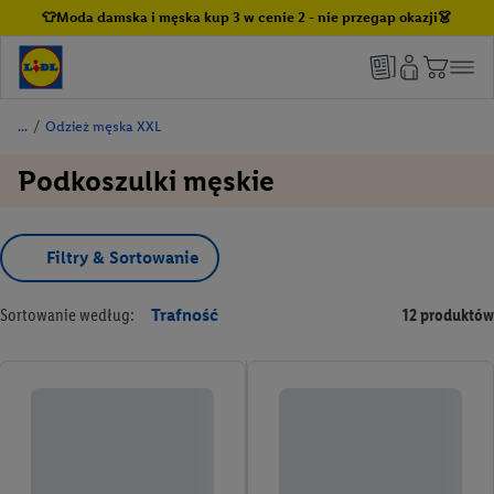
👕Moda damska i męska kup 3 w cenie 2 - nie przegap okazji👗
/
Odzież męska XXL
Podkoszulki męskie
Filtry & Sortowanie
Sortowanie według:
Trafność
12 produktów