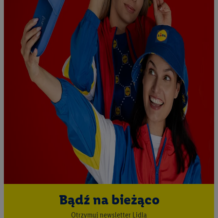
urządzeniach końcowych w celu tworzenia grup docelowych
(tzw. segmentów). W związku z personalizacją treści
marketingowych, przetwarzanie odbywa się również w celu
pomiaru wydajności/skuteczności reklamy, badania grup
docelowych, opracowywania ofert oraz zapewnienia
bezpieczeństwa technicznego i optymalizacji wyświetlania
konkretnych treści.
Jeśli użytkownik wyrazi zgodę w tym miejscu, a następnie
utworzy konto Lidl Plus lub zaloguje się na istniejące konto
Lidl Plus, możemy również użyć podanego tam adresu e-mail
jako współadministratorzy - wspólnie z jednym z wyżej
wymienionych partnerów w celu utworzenia specjalnego
identyfikatora internetowego (tzw. EUID), który możemy
następnie wykorzystać w podobny sposób jak poniżej opisany
identyfikator Utiq SA/NV ("Utiq"), aby rozpoznać użytkownika
w usługach świadczonych przez podmioty trzecie i wyświetlać
Bądź na bieżąco
mu spersonalizowane reklamy. W tym celu my i jeden z innych
partnerów wymienionych powyżej będziemy również jako
Otrzymuj newsletter Lidla