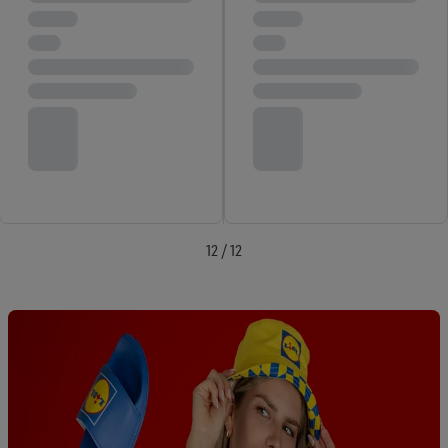
urządzeń końcowych przypisanych do Państwa i członków
Państwa gospodarstwa domowego. Jeśli są Państwo
uczestnikami programu Lidl Plus, dane dotyczące Państwa
zachowań zakupowych w sklepie będą również przetwarzane
w tych celach. Ponadto dane dotyczące Państwa zachowań
zakupowych w usługach Lidl zostaną udostępnione jednemu z
wyżej wymienionych partnerów, aby mógł on analizować
statystyki kampanii reklamowych swoich klientów
jako
niezależny administrator danych
.
12 / 12
Tworzenie spersonalizowanych reklam opiera się na
generowaniu profili, które są również wzbogacane o dane z
innych usług. Obejmuje to łączenie danych (np. dotyczących
korzystania z usług Lidl, zachowań zakupowych w usługach
Lidl, informacji z konta klienta - np. wieku lub płci - a także
dokładnych danych dotyczących lokalizacji), również przez
różne urządzenia końcowe i usługi Lidl, w tym
przechowywanie lub uzyskiwanie dostępu do informacji na