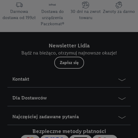
Darmowa
Dostawa do
30 dni na zwrot
Zwroty za darmo
dostawa od 199zł
urządzenia
towaru
Paczkomat®
Newsletter Lidla
Bądź na bieżąco, otrzymuj najnowsze okazje!
Zapisz się
Kontakt
Dla Dostawców
Najczęściej zadawane pytania
Bezpieczne metody płatności