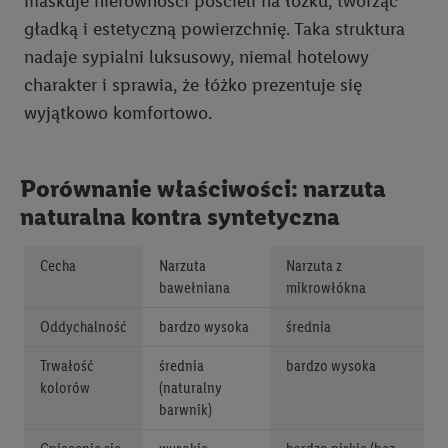
maskuje nierówności pościeli na łóżku, tworząc
gładką i estetyczną powierzchnię. Taka struktura
nadaje sypialni luksusowy, niemal hotelowy
charakter i sprawia, że łóżko prezentuje się
wyjątkowo komfortowo.
Porównanie właściwości: narzuta
naturalna kontra syntetyczna
Cecha
Narzuta
Narzuta z
bawełniana
mikrowłókna
Oddychalność
bardzo wysoka
średnia
Trwałość
średnia
bardzo wysoka
kolorów
(naturalny
barwnik)