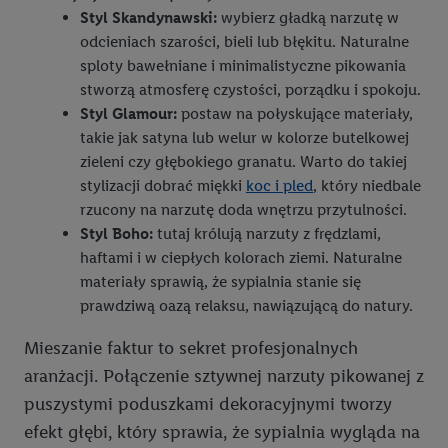
dokładnych danych dotyczących lokalizacji), również przez
Styl Skandynawski:
wybierz gładką narzutę w
różne urządzenia końcowe i usługi Lidl, w tym
odcieniach szarości, bieli lub błękitu. Naturalne
przechowywanie lub uzyskiwanie dostępu do informacji na
sploty bawełniane i minimalistyczne pikowania
urządzeniach końcowych w celu tworzenia grup docelowych
stworzą atmosferę czystości, porządku i spokoju.
(tzw. segmentów). W związku z personalizacją treści
Styl Glamour:
postaw na połyskujące materiały,
marketingowych, przetwarzanie odbywa się również w celu
takie jak satyna lub welur w kolorze butelkowej
pomiaru wydajności/skuteczności reklamy, badania grup
zieleni czy głębokiego granatu. Warto do takiej
docelowych, opracowywania ofert oraz zapewnienia
stylizacji dobrać miękki
koc i pled
, który niedbale
bezpieczeństwa technicznego i optymalizacji wyświetlania
rzucony na narzutę doda wnętrzu przytulności.
konkretnych treści.
Styl Boho:
tutaj królują narzuty z frędzlami,
haftami i w ciepłych kolorach ziemi. Naturalne
Jeśli użytkownik wyrazi zgodę w tym miejscu, a następnie
materiały sprawią, że sypialnia stanie się
utworzy konto Lidl Plus lub zaloguje się na istniejące konto
prawdziwą oazą relaksu, nawiązującą do natury.
Lidl Plus, możemy również użyć podanego tam adresu e-mail
Mieszanie faktur to sekret profesjonalnych
jako współadministratorzy - wspólnie z jednym z wyżej
wymienionych partnerów w celu utworzenia specjalnego
aranżacji. Połączenie sztywnej narzuty pikowanej z
identyfikatora internetowego (tzw. EUID), który możemy
puszystymi poduszkami dekoracyjnymi tworzy
następnie wykorzystać w podobny sposób jak poniżej opisany
efekt głębi, który sprawia, że sypialnia wygląda na
identyfikator Utiq SA/NV ("Utiq"), aby rozpoznać użytkownika