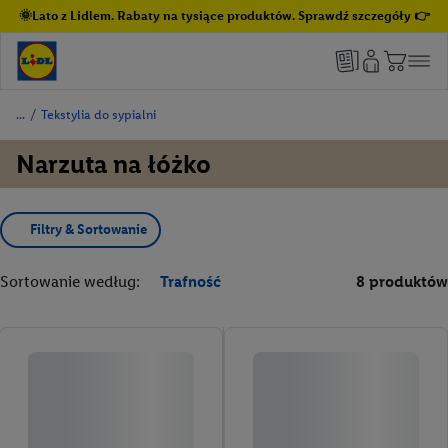
🌞Lato z Lidlem. Rabaty na tysiące produktów. Sprawdź szczegóły 👉
/
Tekstylia do sypialni
Narzuta na łóżko
Filtry & Sortowanie
Sortowanie według:
Trafność
8 produktów