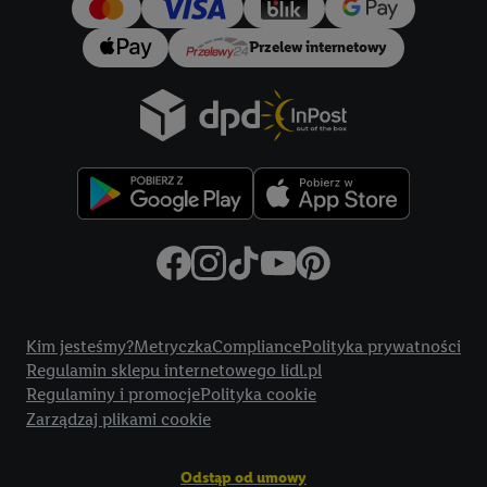
Przelew internetowy
Title
Kim jesteśmy?
Metryczka
Compliance
Polityka prywatności
Regulamin sklepu internetowego lidl.pl
Regulaminy i promocje
Polityka cookie
Zarządzaj plikami cookie
Odstąp od umowy