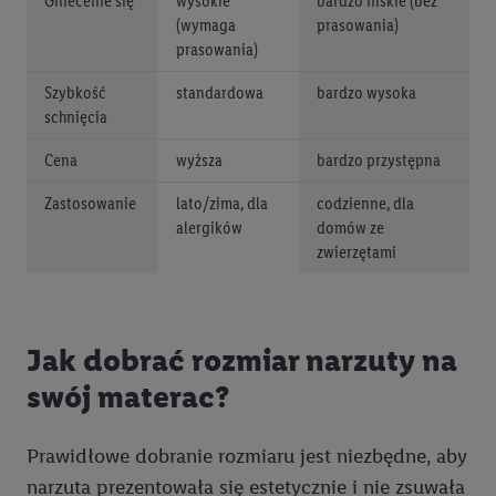
Gniecenie się
wysokie
bardzo niskie (bez
(wymaga
prasowania)
prasowania)
Szybkość
standardowa
bardzo wysoka
schnięcia
Cena
wyższa
bardzo przystępna
Zastosowanie
lato/zima, dla
codzienne, dla
alergików
domów ze
zwierzętami
Jak dobrać rozmiar narzuty na
swój materac?
Prawidłowe dobranie rozmiaru jest niezbędne, aby
narzuta prezentowała się estetycznie i nie zsuwała