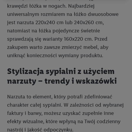
Przetwarzanie danych na potrzeby personalizacji reklam
krawędzi łóżka w nogach. Najbardziej
odbywa się w celu kontrolowania naszych własnych reklam i
uniwersalnym rozmiarem na łóżko dwuosobowe
umożliwienia podmiotom trzecim wyświetlania treści
jest narzuta 220x240 cm lub 240x260 cm,
marketingowych poza usługami Lidl za pośrednictwem
urządzeń końcowych przypisanych do Państwa i członków
natomiast na łóżka pojedyncze świetnie
Państwa gospodarstwa domowego. Jeśli są Państwo
sprawdzają się warianty 160x220 cm. Przed
uczestnikami programu Lidl Plus, dane dotyczące Państwa
zakupem warto zawsze zmierzyć mebel, aby
zachowań zakupowych w sklepie będą również przetwarzane
uniknąć konieczności wymiany produktu.
w tych celach. Ponadto dane dotyczące Państwa zachowań
zakupowych w usługach Lidl zostaną udostępnione jednemu z
Stylizacja sypialni z użyciem
wyżej wymienionych partnerów, aby mógł on analizować
narzuty – trendy i wskazówki
statystyki kampanii reklamowych swoich klientów
jako
niezależny administrator danych
.
Narzuta to element, który potrafi zdefiniować
Tworzenie spersonalizowanych reklam opiera się na
charakter całej sypialni. W zależności od wybranej
generowaniu profili, które są również wzbogacane o dane z
faktury i barwy, możesz uzyskać zupełnie inne
innych usług. Obejmuje to łączenie danych (np. dotyczących
efekty wizualne, które wpłyną na Twój codzienny
korzystania z usług Lidl, zachowań zakupowych w usługach
Lidl, informacji z konta klienta - np. wieku lub płci - a także
nastrój i jakość odpoczynku.