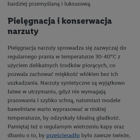
bardziej przemyślaną i luksusową.
w usługach świadczonych przez podmioty trzecie i wyświetlać
mu spersonalizowane reklamy. W tym celu my i jeden z innych
Pielęgnacja i konserwacja
partnerów wymienionych powyżej będziemy również jako
narzuty
współadministratorzy przetwarzać adres e-mail użytkownika
w postaci zahashowanej.
Pielęgnacja narzuty sprowadza się zazwyczaj do
Użytkownik upoważnia również firmę Utiq oraz operatora
regularnego prania w temperaturze 30-40°C z
sieci
telekomunikacyjnej
do korzystania z technologii Utiq w
użyciem delikatnych środków piorących, co
usługach Lidl. Utiq najpierw sprawdzi, czy technologia jest
pozwala zachować miękkość włókien bez ich
dostępna dla użytkownika przy użyciu jego adresu IP. Jeśli
tak, Utiq udostępni adres IP użytkownika operatorowi sieci,
uszkadzania. Narzuty syntetyczne są wyjątkowo
który utworzy identyfikator dla Utiq przy użyciu adresu IP i
łatwe w utrzymaniu, gdyż nie wymagają
numeru referencyjnego konta klienta, takiego jak numer
prasowania i szybko schną, natomiast modele
telefonu komórkowego. Identyfikator ten zostanie
bawełniane warto wyprasować w niskiej
wykorzystany do rozpoznania użytkownika i zebrania
temperaturze, by odzyskały idealną gładkość.
informacji o sposobie korzystania przez niego z usług Lidl. W
Pamiętaj też o regularnym wietrzeniu kapy oraz
szczególności technologia ta może być również
wykorzystywana do rozpoznawania użytkownika w usługach
dbaniu o to, by
prześcieradło
było zawsze świeże,