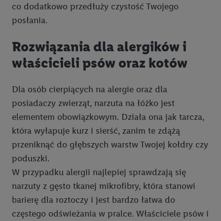
obsługiwanych przez podmioty trzecie, abyśmy mogli
co dodatkowo przedłuży czystość Twojego
wyświetlać mu tam spersonalizowane reklamy. Zgodę na
posłania.
korzystanie z technologii Utiq można wycofać w dowolnym
momencie za pośrednictwem portalu ochrony
danych Utiq
Rozwiązania dla alergików i
("consenthub")
lub poprzez "Dostosuj"/"Korzystanie z
właścicieli psów oraz kotów
technologii Utiq opartej na telekomunikacji do celów
marketingu cyfrowego" w opcjach rozwijanych poniżej
(wyłącznie w odniesieniu usług Lidl). Więcej informacji
Dla osób cierpiących na alergie oraz dla
można znaleźć w
polityce prywatności Utiq
.
posiadaczy zwierząt, narzuta na łóżko jest
elementem obowiązkowym. Działa ona jak tarcza,
Kliknięcie w przycisk "Odrzuć" powoduje, że aktywne są
która wyłapuje kurz i sierść, zanim te zdążą
wyłącznie technicznie niezbędne technologie. Klikając
przeniknąć do głębszych warstw Twojej kołdry czy
"Zgadzam się", użytkownik wyraża zgodę na przetwarzanie
danych we wszystkich wyżej wymienionych celach, w tym na
poduszki.
współpracę ze wszystkimi wymienionymi partnerami. Dalsze
W przypadku alergii najlepiej sprawdzają się
informacje, w tym okresy przechowywania danych i prawo do
narzuty z gęsto tkanej mikrofibry, która stanowi
cofnięcia zgody w dowolnym momencie ze skutkiem na
barierę dla roztoczy i jest bardzo łatwa do
przyszłość, można znaleźć w naszej
polityce prywatności
.
częstego odświeżania w pralce. Właściciele psów i
Informacje dot. Administratorów można znaleźć
tutaj
. W