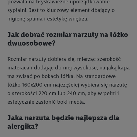
pozwala na błyskawiczne uporządkowanie
spersonalizowanych reklam, tworzenie profili na potrzeby
sypialni. Jest to kluczowy element dbający o
personalizacji reklam, przechowywanie lub dostęp do
higienę spania i estetykę wnętrza.
informacji na urządzeniu końcowym.
Użycie dokładnych danych geolokalizacyjnych.
Jak dobrać rozmiar narzuty na łóżko
Przechowywanie informacji na urządzeniu lub dostęp do
dwuosobowe?
nich. Rozumienie odbiorców dzięki statystyce lub
kombinacji danych z różnych źródeł. Pomiar
Rozmiar narzuty dobiera się, mierząc szerokość
efektywności reklam. Wykorzystanie profili do wyboru
materaca i dodając do niej wysokość, na jaką kapa
spersonalizowanych reklam. Tworzenie profili w celu
spersonalizowanych reklam. Wykorzystywanie
ma zwisać po bokach łóżka. Na standardowe
ograniczonych danych do wyboru reklam. Rozwój i
łóżko 160x200 cm najczęściej wybiera się narzutę
ulepszanie usług.
o szerokości 220 cm lub 240 cm, aby w pełni i
Lista partnerów (dostawców)
estetycznie zasłonić boki mebla.
Jaka narzuta będzie najlepsza dla
alergika?