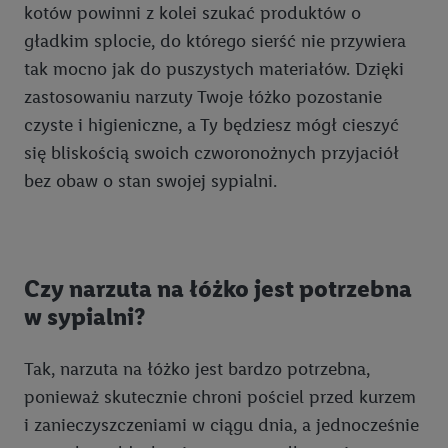
kotów powinni z kolei szukać produktów o
sekcji "Dostosuj" możesz wyrazić zgodę na poszczególne cele
wykorzystania danych oraz dla partnerów ; dotyczy to również
gładkim splocie, do którego sierść nie przywiera
celów i funkcji wymienionych poniżej w formie słów
tak mocno jak do puszystych materiałów. Dzięki
kluczowych w kontekście korzystania z IAB TCF do celów
zastosowaniu narzuty Twoje łóżko pozostanie
reklamowych i pomiaru wydajności:
czyste i higieniczne, a Ty będziesz mógł cieszyć
się bliskością swoich czworonożnych przyjaciół
Zapewnienie bezpieczeństwa, zapobieganie i wykrywanie
bez obaw o stan swojej sypialni.
oszustw oraz rozwiązywanie problemów, dostarczanie i
wyświetlanie reklam i treści, synchronizacja i łączenie danych
z różnych źródeł, łączenie różnych urządzeń, identyfikacja
urządzeń na podstawie automatycznie przesyłanych
informacji, mierzenie sukcesu kampanii reklamowych za
Czy narzuta na łóżko jest potrzebna
pośrednictwem TTD oraz wykorzystanie opartej na
w sypialni?
telekomunikacji technologii Utiq do marketingu cyfrowego i:
wykorzystywanie dokładnych danych lokalizacyjnych, analiza
Tak, narzuta na łóżko jest bardzo potrzebna,
grup docelowych na podstawie statystyk lub łączenia danych
ponieważ skutecznie chroni pościel przed kurzem
z różnych źródeł, opracowywanie i ulepszanie ofert, pomiar
skuteczności reklam, wykorzystanie ograniczonych danych do
i zanieczyszczeniami w ciągu dnia, a jednocześnie
wyboru reklam, wykorzystanie profili do doboru