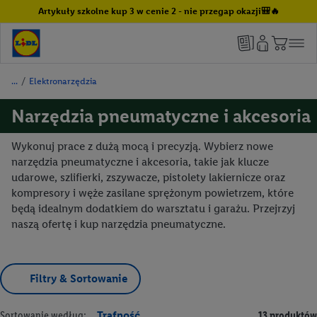
Artykuły szkolne kup 3 w cenie 2 - nie przegap okazji🎒🔥
/
Elektronarzędzia
Narzędzia pneumatyczne i akcesoria
Wykonuj prace z dużą mocą i precyzją. Wybierz nowe
narzędzia pneumatyczne i akcesoria, takie jak klucze
udarowe, szlifierki, zszywacze, pistolety lakiernicze oraz
kompresory i węże zasilane sprężonym powietrzem, które
będą idealnym dodatkiem do warsztatu i garażu. Przejrzyj
naszą ofertę i kup narzędzia pneumatyczne.
Filtry & Sortowanie
Sortowanie według:
Trafność
13 produktów