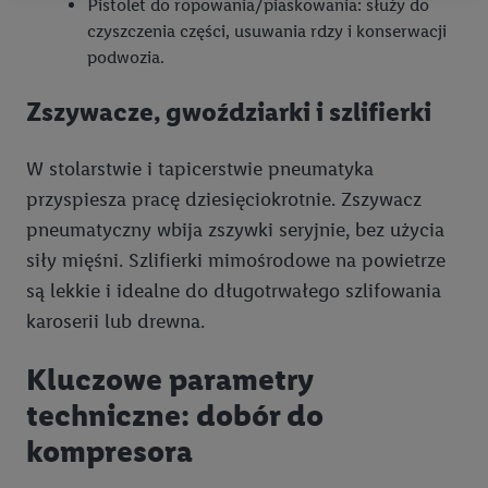
Pistolet do ropowania/piaskowania: służy do
odbywa się w celu kontrolowania naszych własnych reklam i
czyszczenia części, usuwania rdzy i konserwacji
umożliwienia podmiotom trzecim wyświetlania treści
podwozia.
marketingowych poza usługami Lidl za pośrednictwem
urządzeń końcowych przypisanych do Państwa i członków
Zszywacze, gwoździarki i szlifierki
Państwa gospodarstwa domowego. Jeśli są Państwo
uczestnikami programu Lidl Plus, dane dotyczące Państwa
W stolarstwie i tapicerstwie pneumatyka
zachowań zakupowych w sklepie będą również przetwarzane
przyspiesza pracę dziesięciokrotnie. Zszywacz
w tych celach. Ponadto dane dotyczące Państwa zachowań
pneumatyczny wbija zszywki seryjnie, bez użycia
zakupowych w usługach Lidl zostaną udostępnione jednemu z
siły mięśni. Szlifierki mimośrodowe na powietrze
wyżej wymienionych partnerów, aby mógł on analizować
statystyki kampanii reklamowych swoich klientów
jako
są lekkie i idealne do długotrwałego szlifowania
niezależny administrator danych
.
karoserii lub drewna.
Tworzenie spersonalizowanych reklam opiera się na
Kluczowe parametry
generowaniu profili, które są również wzbogacane o dane z
techniczne: dobór do
innych usług. Obejmuje to łączenie danych (np. dotyczących
korzystania z usług Lidl, zachowań zakupowych w usługach
kompresora
Lidl, informacji z konta klienta - np. wieku lub płci - a także