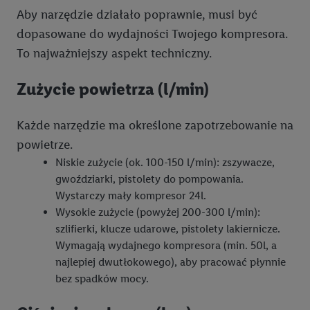
dokładnych danych dotyczących lokalizacji), również przez
Aby narzędzie działało poprawnie, musi być
różne urządzenia końcowe i usługi Lidl, w tym
dopasowane do wydajności Twojego kompresora.
przechowywanie lub uzyskiwanie dostępu do informacji na
To najważniejszy aspekt techniczny.
urządzeniach końcowych w celu tworzenia grup docelowych
(tzw. segmentów). W związku z personalizacją treści
Zużycie powietrza (l/min)
marketingowych, przetwarzanie odbywa się również w celu
pomiaru wydajności/skuteczności reklamy, badania grup
docelowych, opracowywania ofert oraz zapewnienia
Każde narzędzie ma określone zapotrzebowanie na
bezpieczeństwa technicznego i optymalizacji wyświetlania
powietrze.
konkretnych treści.
Niskie zużycie (ok. 100-150 l/min): zszywacze,
gwoździarki, pistolety do pompowania.
Jeśli użytkownik wyrazi zgodę w tym miejscu, a następnie
Wystarczy mały kompresor 24l.
utworzy konto Lidl Plus lub zaloguje się na istniejące konto
Wysokie zużycie (powyżej 200-300 l/min):
Lidl Plus, możemy również użyć podanego tam adresu e-mail
szlifierki, klucze udarowe, pistolety lakiernicze.
jako współadministratorzy - wspólnie z jednym z wyżej
Wymagają wydajnego kompresora (min. 50l, a
wymienionych partnerów w celu utworzenia specjalnego
najlepiej dwutłokowego), aby pracować płynnie
identyfikatora internetowego (tzw. EUID), który możemy
bez spadków mocy.
następnie wykorzystać w podobny sposób jak poniżej opisany
identyfikator Utiq SA/NV ("Utiq"), aby rozpoznać użytkownika