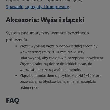
sekcji "Dostosuj" możesz wyrazić zgodę na poszczególne cele
Spawarki, agregaty i kompresory
.
wykorzystania danych oraz dla partnerów ; dotyczy to również
celów i funkcji wymienionych poniżej w formie słów
Akcesoria: Węże i złączki
kluczowych w kontekście korzystania z IAB TCF do celów
reklamowych i pomiaru wydajności:
System pneumatyczny wymaga szczelnego
Zapewnienie bezpieczeństwa, zapobieganie i wykrywanie
połączenia.
oszustw oraz rozwiązywanie problemów, dostarczanie i
Węże: wybieraj węże o odpowiedniej średnicy
wyświetlanie reklam i treści, synchronizacja i łączenie danych
wewnętrznej (min. 9-10 mm dla kluczy
z różnych źródeł, łączenie różnych urządzeń, identyfikacja
udarowych), aby nie dławić przepływu powietrza.
urządzeń na podstawie automatycznie przesyłanych
Węże spiralne są dobre do lekkich prac, do
informacji, mierzenie sukcesu kampanii reklamowych za
warsztatu lepsze są węże na bębnie.
pośrednictwem TTD oraz wykorzystanie opartej na
Złączki: standardem są szybkozłączki 1/4", które
telekomunikacji technologii Utiq do marketingu cyfrowego i:
pozwalają na błyskawiczną zmianę narzędzia
wykorzystywanie dokładnych danych lokalizacyjnych, analiza
jedną ręką.
grup docelowych na podstawie statystyk lub łączenia danych
z różnych źródeł, opracowywanie i ulepszanie ofert, pomiar
FAQ
skuteczności reklam, wykorzystanie ograniczonych danych do
wyboru reklam, wykorzystanie profili do doboru