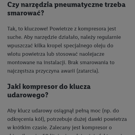
Czy narzędzia pneumatyczne trzeba
spersonalizowanych reklam, tworzenie profili na potrzeby
smarować?
personalizacji reklam, przechowywanie lub dostęp do
informacji na urządzeniu końcowym.
Tak, to kluczowe! Powietrze z kompresora jest
Użycie dokładnych danych geolokalizacyjnych.
Przechowywanie informacji na urządzeniu lub dostęp do
suche. Aby narzędzie działało, należy regularnie
nich. Rozumienie odbiorców dzięki statystyce lub
wpuszczać kilka kropel specjalnego oleju do
kombinacji danych z różnych źródeł. Pomiar
wlotu powietrza lub stosować naolejacze
efektywności reklam. Wykorzystanie profili do wyboru
montowane na instalacji. Brak smarowania to
spersonalizowanych reklam. Tworzenie profili w celu
najczęstsza przyczyna awarii (zatarcia).
spersonalizowanych reklam. Wykorzystywanie
ograniczonych danych do wyboru reklam. Rozwój i
Jaki kompresor do klucza
ulepszanie usług.
udarowego?
Lista partnerów (dostawców)
Aby klucz udarowy osiągnął pełną moc (np. do
odkręcenia kół), potrzebuje dużej dawki powietrza
w krótkim czasie. Zalecany jest kompresor o