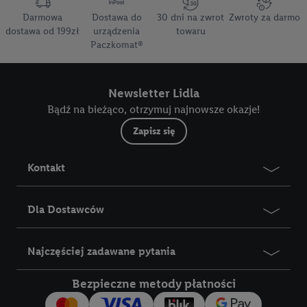
Darmowa
Dostawa do
30 dni na zwrot
Zwroty za darmo
dostawa od 199zł
urządzenia
towaru
Paczkomat®
Newsletter Lidla
Bądź na bieżąco, otrzymuj najnowsze okazje!
Zapisz się
Kontakt
Dla Dostawców
Najczęściej zadawane pytania
Bezpieczne metody płatności