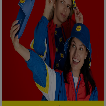
"Zgadzam się", użytkownik wyraża zgodę na przetwarzanie
danych we wszystkich wyżej wymienionych celach, w tym na
współpracę ze wszystkimi wymienionymi partnerami. Dalsze
informacje, w tym okresy przechowywania danych i prawo do
cofnięcia zgody w dowolnym momencie ze skutkiem na
przyszłość, można znaleźć w naszej
polityce prywatności
.
Informacje dot. Administratorów można znaleźć
tutaj
. W
sekcji "Dostosuj" możesz wyrazić zgodę na poszczególne cele
wykorzystania danych oraz dla partnerów ; dotyczy to również
celów i funkcji wymienionych poniżej w formie słów
kluczowych w kontekście korzystania z IAB TCF do celów
reklamowych i pomiaru wydajności:
Zapewnienie bezpieczeństwa, zapobieganie i wykrywanie
oszustw oraz rozwiązywanie problemów, dostarczanie i
wyświetlanie reklam i treści, synchronizacja i łączenie danych
z różnych źródeł, łączenie różnych urządzeń, identyfikacja
urządzeń na podstawie automatycznie przesyłanych
informacji, mierzenie sukcesu kampanii reklamowych za