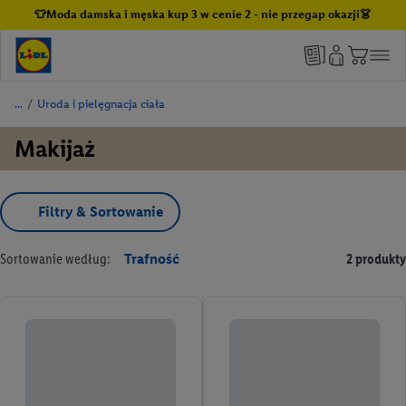
👕Moda damska i męska kup 3 w cenie 2 - nie przegap okazji👗
/
Uroda i pielęgnacja ciała
Makijaż
Filtry & Sortowanie
Sortowanie według:
Trafność
2 produkty