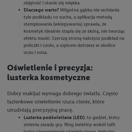
objętość i stanie się miękka.
Dlaczego warto?
Wilgotna gąbka nie wchłania
tyle podkładu co sucha, a aplikacja metodą
stemplowania (wklepywania) sprawia, że
kosmetyk idealnie stapia się ze skórą, nie tworząc
efektu maski. Szerszą stroną nałożysz podkład na
policzki i czoło, a szpicem dotrzesz w okolice
oczu i nosa.
Oświetlenie i precyzja:
lusterka kosmetyczne
Dobry makijaż wymaga dobrego światła. Często
łazienkowe oświetlenie rzuca cienie, które
utrudniają precyzyjną pracę.
Lusterka podświetlane (LED)
: to gadżet, który
zmienia zasady gry. Ring świetlny wokół tafli
lustra równomiernie oświetla twarz, imitując