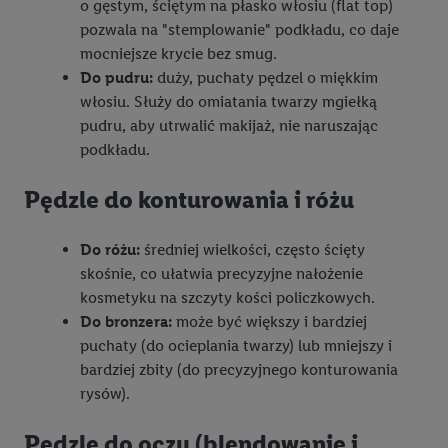
o gęstym, ściętym na płasko włosiu (flat top)
pozwala na "stemplowanie" podkładu, co daje
mocniejsze krycie bez smug.
Do pudru:
duży, puchaty pędzel o miękkim
włosiu. Służy do omiatania twarzy mgiełką
pudru, aby utrwalić makijaż, nie naruszając
podkładu.
Pędzle do konturowania i różu
Do różu:
średniej wielkości, często ścięty
skośnie, co ułatwia precyzyjne nałożenie
kosmetyku na szczyty kości policzkowych.
Do bronzera:
może być większy i bardziej
puchaty (do ocieplania twarzy) lub mniejszy i
bardziej zbity (do precyzyjnego konturowania
rysów).
Pędzle do oczu (blendowanie i