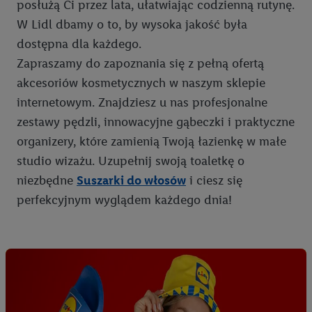
który utworzy identyfikator dla Utiq przy użyciu adresu IP i
posłużą Ci przez lata, ułatwiając codzienną rutynę.
numeru referencyjnego konta klienta, takiego jak numer
W Lidl dbamy o to, by wysoka jakość była
telefonu komórkowego. Identyfikator ten zostanie
dostępna dla każdego.
wykorzystany do rozpoznania użytkownika i zebrania
Zapraszamy do zapoznania się z pełną ofertą
informacji o sposobie korzystania przez niego z usług Lidl. W
akcesoriów kosmetycznych w naszym sklepie
szczególności technologia ta może być również
internetowym. Znajdziesz u nas profesjonalne
wykorzystywana do rozpoznawania użytkownika w usługach
obsługiwanych przez podmioty trzecie, abyśmy mogli
zestawy pędzli, innowacyjne gąbeczki i praktyczne
wyświetlać mu tam spersonalizowane reklamy. Zgodę na
organizery, które zamienią Twoją łazienkę w małe
korzystanie z technologii Utiq można wycofać w dowolnym
studio wizażu. Uzupełnij swoją toaletkę o
momencie za pośrednictwem portalu ochrony
danych Utiq
niezbędne
Suszarki do włosów
i ciesz się
("consenthub")
lub poprzez "Dostosuj"/"Korzystanie z
perfekcyjnym wyglądem każdego dnia!
technologii Utiq opartej na telekomunikacji do celów
marketingu cyfrowego" w opcjach rozwijanych poniżej
(wyłącznie w odniesieniu usług Lidl). Więcej informacji
można znaleźć w
polityce prywatności Utiq
.
Kliknięcie w przycisk "Odrzuć" powoduje, że aktywne są
wyłącznie technicznie niezbędne technologie. Klikając