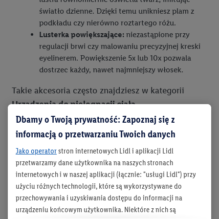
światło dzienne. Dzięki temu unikniesz plam z
podkładu czy nierówno roztartego różu.
Lusterka powiększające:
niezastąpione przy
regulacji brwi czy malowaniu precyzyjnej kreski
eyelinerem. Powiększenie 5x lub 10x pozwala
dostrzec każdy, nawet najmniejszy włosek.
Takie akcesoria często znajdziesz w kategorii
Urządzenia do pielęgnacji ciała.
Dbamy o Twoją prywatność: Zapoznaj się z
Organizacja toaletki: Porządek
informacją o przetwarzaniu Twoich danych
to podstawa
Jako operator
stron internetowych Lidl i aplikacji Lidl
przetwarzamy dane użytkownika na naszych stronach
Wysypujące się z szuflady kosmetyki to zmora
internetowych i w naszej aplikacji (łącznie: "usługi Lidl") przy
wielu kobiet. Dobra organizacja nie tylko wygląda
użyciu różnych technologii, które są wykorzystywane do
przechowywania i uzyskiwania dostępu do informacji na
estetycznie, ale też przyspiesza poranny makijaż –
urządzeniu końcowym użytkownika. Niektóre z nich są
nie tracisz czasu na szukanie ulubionej szminki.