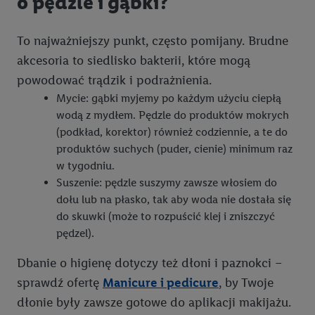
o pędzle i gąbki?
niezależny administrator danych
.
To najważniejszy punkt, często pomijany. Brudne
Tworzenie spersonalizowanych reklam opiera się na
generowaniu profili, które są również wzbogacane o dane z
akcesoria to siedlisko bakterii, które mogą
innych usług. Obejmuje to łączenie danych (np. dotyczących
powodować trądzik i podrażnienia.
korzystania z usług Lidl, zachowań zakupowych w usługach
Mycie: gąbki myjemy po każdym użyciu ciepłą
Lidl, informacji z konta klienta - np. wieku lub płci - a także
wodą z mydłem. Pędzle do produktów mokrych
dokładnych danych dotyczących lokalizacji), również przez
(podkład, korektor) również codziennie, a te do
różne urządzenia końcowe i usługi Lidl, w tym
produktów suchych (puder, cienie) minimum raz
przechowywanie lub uzyskiwanie dostępu do informacji na
w tygodniu.
urządzeniach końcowych w celu tworzenia grup docelowych
Suszenie: pędzle suszymy zawsze włosiem do
(tzw. segmentów). W związku z personalizacją treści
dołu lub na płasko, tak aby woda nie dostała się
marketingowych, przetwarzanie odbywa się również w celu
do skuwki (może to rozpuścić klej i zniszczyć
pomiaru wydajności/skuteczności reklamy, badania grup
pędzel).
docelowych, opracowywania ofert oraz zapewnienia
bezpieczeństwa technicznego i optymalizacji wyświetlania
Dbanie o higienę dotyczy też dłoni i paznokci –
konkretnych treści.
sprawdź ofertę
Manicure i pedicure
, by Twoje
dłonie były zawsze gotowe do aplikacji makijażu.
Jeśli użytkownik wyrazi zgodę w tym miejscu, a następnie