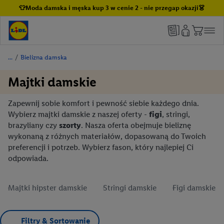
👕Moda damska i męska kup 3 w cenie 2 - nie przegap okazji👗
/
Bielizna damska
Majtki damskie
Zapewnij sobie komfort i pewność siebie każdego dnia.
Wybierz majtki damskie z naszej oferty -
figi
, stringi,
brazyliany czy
szorty
. Nasza oferta obejmuje bieliznę
wykonaną z różnych materiałów, dopasowaną do Twoich
preferencji i potrzeb. Wybierz fason, który najlepiej Ci
odpowiada.
Majtki hipster damskie
Stringi damskie
Figi damskie
Filtry & Sortowanie