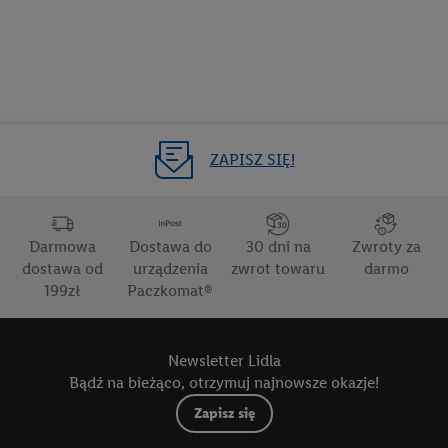
ZAPISZ SIĘ!
Darmowa
Dostawa do
30 dni na
Zwroty za
dostawa od
urządzenia
zwrot towaru
darmo
199zł
Paczkomat®
Newsletter Lidla
Bądź na bieżąco, otrzymuj najnowsze okazje!
Zapisz się