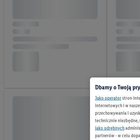
Dbamy o Twoją pry
Jako operator
stron int
internetowych i w naszej
przechowywania i uzysk
technicznie niezbędne,
jako odrębnych
adminis
partnerów - w celu dop