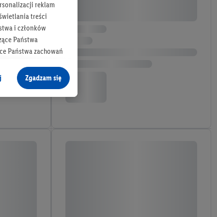
rsonalizacji reklam
wietlania treści
stwa i członków
zące Państwa
ące Państwa zachowań
y mógł on analizować
j
Zgadzam się
cane o dane z innych
ych w usługach Lidl,
), również przez różne
na urządzeniach
ci marketingowych,
up docelowych,
 konkretnych treści.
 na istniejące konto
e z jednym z wyżej
), który możemy