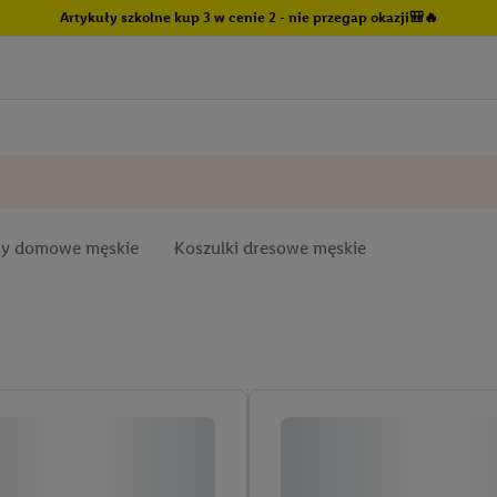
Artykuły szkolne kup 3 w cenie 2 - nie przegap okazji🎒🔥
sy domowe męskie
Koszulki dresowe męskie