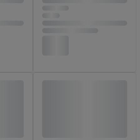
ych celach, w tym na
wania danych i prawo
ityce prywatności
.
na poszczególne cele
żej w formie słów
dostarczanie i
urządzeń, identyfikacja
amowych za
u cyfrowego i:
styk lub łączenia
stanie ograniczonych
profili na potrzeby
dostęp do nich.
tywności reklam.
nalizowanych
.