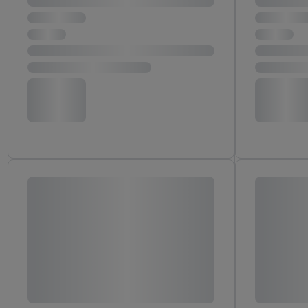
"Zgadzam się", użytkow
współpracę ze wszystki
do cofnięcia zgody w d
Informacje dot. Admini
wykorzystania danych or
kluczowych w kontekści
Zapewnienie bezpieczeń
wyświetlanie reklam i tr
urządzeń na podstawie 
pośrednictwem TTD oraz
wykorzystywanie dokład
danych z różnych źróde
danych do wyboru rekla
personalizacji reklam,
Użycie dokładnych d
Rozumienie odbiorcó
Wykorzystanie profi
reklam. Wykorzystyw