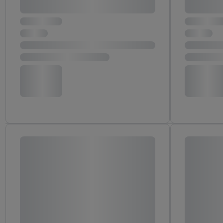
następnie wykorzystać 
użytkownika w usługach
my i jeden z innych pa
mail użytkownika w pos
Użytkownik upoważnia r
usługach Lidl. Utiq naj
tak, Utiq udostępni adre
numeru referencyjnego 
wykorzystany do rozpozn
szczególności technol
obsługiwanych przez po
korzystanie z technol
("consenthub")
lub popr
cyfrowego" w opcjach ro
polityce prywatności U
Kliknięcie w przycisk "