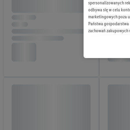
spersonalizowanych rekl
odbywa się w celu kont
marketingowych poza u
Państwa gospodarstwa d
zachowań zakupowych w
zakupowych w usługach
statystyki kampanii re
Tworzenie spersonalizo
usług. Obejmuje to łącz
informacji z konta klien
urządzenia końcowe i u
końcowych w celu tworz
przetwarzanie odbywa s
opracowywania ofert or
Jeśli użytkownik wyrazi
Lidl Plus, możemy równ
wymienionych partnerów