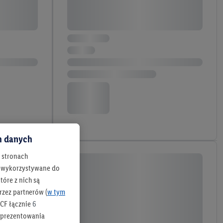
ch danych
h stronach
 są wykorzystywane do
óre z nich są
rzez partnerów (
w tym
CF łącznie
6
b prezentowania