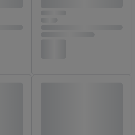
aby rozpoznać
reklamy. W tym celu
y przetwarzać adres e-
 z technologii Utiq w
ego adresu IP. Jeśli
rzy użyciu adresu IP i
n zostanie
o z usług Lidl. W
w usługach
my. Zgodę na
 ochrony
danych Utiq
i do celów marketingu
ji można znaleźć w
gie. Klikając