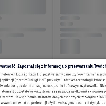
watność: Zapoznaj się z informacją o przetwarzaniu Twoi
ernetowych Lidl i aplikacji Lidl przetwarzamy dane użytkownika na naszyc
 aplikacji (łącznie: "usługi Lidl") przy użyciu różnych technologii, które
iwania dostępu do informacji na urządzeniu końcowym użytkownika. Niekt
 natomiast pozostałe wykorzystywane są za zgodą użytkownika - również p
tratorów lub współadministratorów danych osobowych; w związku z IAB T
asowania ustawień do preferencji użytkownika, generowania statystyk lu