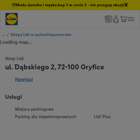
👕Moda damska i męska kup 3 w cenie 2 - nie przegap okazji👗
/
Sklepy Lidl w zachodniopomorskie
Loading map...
Sklep Lidl
ul. Dąbskiego 2, 72-100 Gryfice
Nawiguj
Usługi
Miejsca parkingowe
Parking dla niepełnosprawnych
Lidl Plus