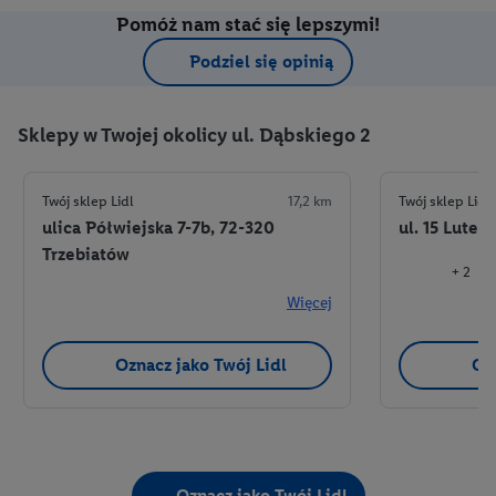
Pomóż nam stać się lepszymi!
Podziel się opinią
Sklepy w Twojej okolicy ul. Dąbskiego 2
Twój sklep Lidl
17,2 km
Twój sklep Lidl
ulica Półwiejska 7-7b, 72-320
ul. 15 Lute
Trzebiatów
+ 2
Więcej
Oznacz jako Twój Lidl
Ozn
Oznacz jako Twój Lidl