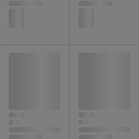
pomiaru wydajności/skuteczności reklamy, badania grup
docelowych, opracowywania ofert oraz zapewnienia
bezpieczeństwa technicznego i optymalizacji wyświetlania
konkretnych treści.
Jeśli użytkownik wyrazi zgodę w tym miejscu, a następnie
utworzy konto Lidl Plus lub zaloguje się na istniejące konto
Lidl Plus, możemy również użyć podanego tam adresu e-mail
jako współadministratorzy - wspólnie z jednym z wyżej
wymienionych partnerów w celu utworzenia specjalnego
identyfikatora internetowego (tzw. EUID), który możemy
następnie wykorzystać w podobny sposób jak poniżej opisany
identyfikator Utiq SA/NV ("Utiq"), aby rozpoznać użytkownika
w usługach świadczonych przez podmioty trzecie i wyświetlać
mu spersonalizowane reklamy. W tym celu my i jeden z innych
partnerów wymienionych powyżej będziemy również jako
współadministratorzy przetwarzać adres e-mail użytkownika
w postaci zahashowanej.