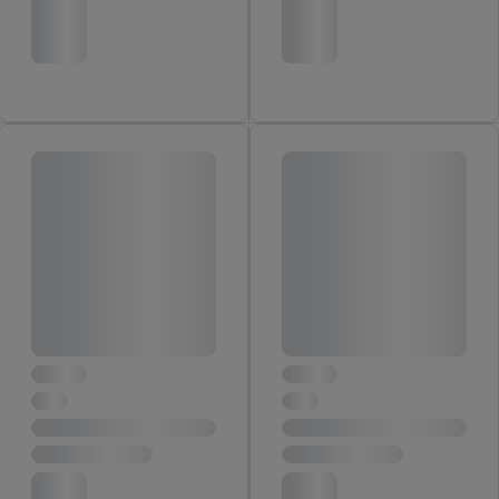
(wyłącznie w odniesieniu usług Lidl). Więcej informacji
można znaleźć w
polityce prywatności Utiq
.
Kliknięcie w przycisk "Odrzuć" powoduje, że aktywne są
wyłącznie technicznie niezbędne technologie. Klikając
"Zgadzam się", użytkownik wyraża zgodę na przetwarzanie
danych we wszystkich wyżej wymienionych celach, w tym na
współpracę ze wszystkimi wymienionymi partnerami. Dalsze
informacje, w tym okresy przechowywania danych i prawo do
cofnięcia zgody w dowolnym momencie ze skutkiem na
przyszłość, można znaleźć w naszej
polityce prywatności
.
Informacje dot. Administratorów można znaleźć
tutaj
. W
sekcji "Dostosuj" możesz wyrazić zgodę na poszczególne cele
wykorzystania danych oraz dla partnerów ; dotyczy to również
celów i funkcji wymienionych poniżej w formie słów
kluczowych w kontekście korzystania z IAB TCF do celów
reklamowych i pomiaru wydajności: