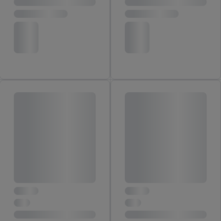
zachowań zakupowych w sklepie będą również przetwarzane
w tych celach. Ponadto dane dotyczące Państwa zachowań
zakupowych w usługach Lidl zostaną udostępnione jednemu z
wyżej wymienionych partnerów, aby mógł on analizować
statystyki kampanii reklamowych swoich klientów
jako
niezależny administrator danych
.
Tworzenie spersonalizowanych reklam opiera się na
generowaniu profili, które są również wzbogacane o dane z
innych usług. Obejmuje to łączenie danych (np. dotyczących
korzystania z usług Lidl, zachowań zakupowych w usługach
Lidl, informacji z konta klienta - np. wieku lub płci - a także
dokładnych danych dotyczących lokalizacji), również przez
różne urządzenia końcowe i usługi Lidl, w tym
przechowywanie lub uzyskiwanie dostępu do informacji na
urządzeniach końcowych w celu tworzenia grup docelowych
(tzw. segmentów). W związku z personalizacją treści
marketingowych, przetwarzanie odbywa się również w celu