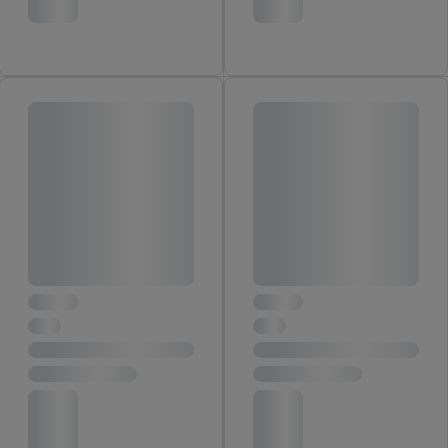
nich. Rozumienie odbiorców dzięki statystyce lub
kombinacji danych z różnych źródeł. Pomiar
efektywności reklam. Wykorzystanie profili do wyboru
spersonalizowanych reklam. Tworzenie profili w celu
spersonalizowanych reklam. Wykorzystywanie
ograniczonych danych do wyboru reklam. Rozwój i
ulepszanie usług.
Lista partnerów (dostawców)