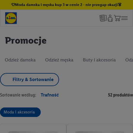
👕Moda damska i męska kup 3 w cenie 2 - nie przegap okazji👗
Promocje
Odzież damska
Odzież męska
Buty i akcesoria
Odz
Filtry & Sortowanie
Sortowanie według:
Trafność
52 produktów
Moda i akcesoria