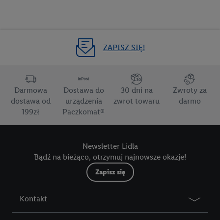
ZAPISZ SIĘ!
Darmowa
Dostawa do
30 dni na
Zwroty za
dostawa od
urządzenia
zwrot towaru
darmo
199zł
Paczkomat®
Newsletter Lidla
Bądź na bieżąco, otrzymuj najnowsze okazje!
Zapisz się
Kontakt