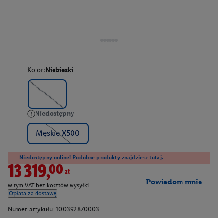
Kolor:
Niebieski
Niedostępny
Męskie X500
Niedostępny online! Podobne produkty znajdziesz tutaj.
13319,00zł
Powiadom mnie
w tym VAT bez kosztów wysyłki
Opłata za dostawę
Numer artykułu:
100392870003