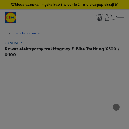
👕Moda damska i męska kup 3 w cenie 2 - nie przegap okazji👗
/
Jeździki i gokarty
ZÜNDAPP
Rower elektryczny trekkingowy E-Bike Trekking X500 /
X400