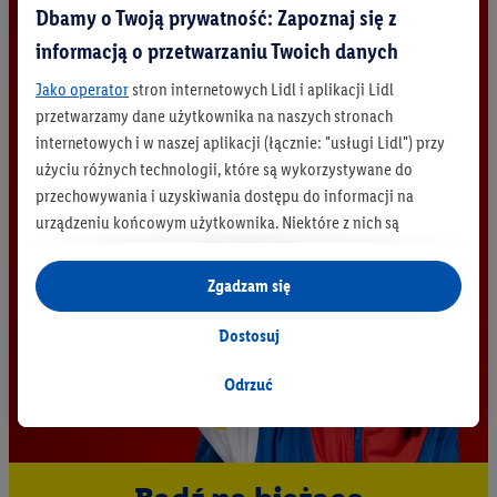
Dbamy o Twoją prywatność: Zapoznaj się z
informacją o przetwarzaniu Twoich danych
Jako operator
stron internetowych Lidl i aplikacji Lidl
przetwarzamy dane użytkownika na naszych stronach
internetowych i w naszej aplikacji (łącznie: "usługi Lidl") przy
użyciu różnych technologii, które są wykorzystywane do
przechowywania i uzyskiwania dostępu do informacji na
urządzeniu końcowym użytkownika. Niektóre z nich są
technicznie niezbędne, natomiast pozostałe wykorzystywane
są za zgodą użytkownika - również przez partnerów (
w tym
Zgadzam się
jako odrębnych
administratorów lub współadministratorów
danych osobowych; w związku z IAB TCF łącznie
6
partnerów -
Dostosuj
w celu dopasowania ustawień do preferencji użytkownika,
generowania statystyk lub prezentowania
Odrzuć
spersonalizowanych reklam w ramach usług Lidl i poza nimi.
Przetwarzanie danych na potrzeby personalizacji reklam
odbywa się w celu kontrolowania naszych własnych reklam i
umożliwienia podmiotom trzecim wyświetlania treści