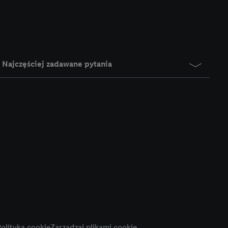
e z jednym z wyżej
), który możemy
aby rozpoznać
reklamy. W tym celu
y przetwarzać adres e-
Najczęściej zadawane pytania
 z technologii Utiq w
ego adresu IP. Jeśli
rzy użyciu adresu IP i
n zostanie
o z usług Lidl. W
w usługach
my. Zgodę na
 ochrony
danych Utiq
i do celów marketingu
ji można znaleźć w
olityka cookie
Zarządzaj plikami cookie