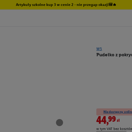
Artykuły szkolne kup 3 w cenie 2 - nie przegap okazji🎒🔥
W5
Pudełko z pokryw
Niedostępny onlin
44,99zł
w tym VAT bez kosztów