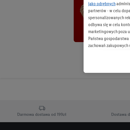
jako odrębnych
adminis
partnerów - w celu dop
spersonalizowanych rekl
odbywa się w celu kont
marketingowych poza u
Państwa gospodarstwa d
zachowań zakupowych w
zakupowych w usługach
statystyki kampanii re
Tworzenie spersonalizo
usług. Obejmuje to łącz
informacji z konta klien
urządzenia końcowe i u
końcowych w celu tworz
przetwarzanie odbywa s
Darmowa dostawa od 199zł
Dostawa d
opracowywania ofert or
Jeśli użytkownik wyrazi