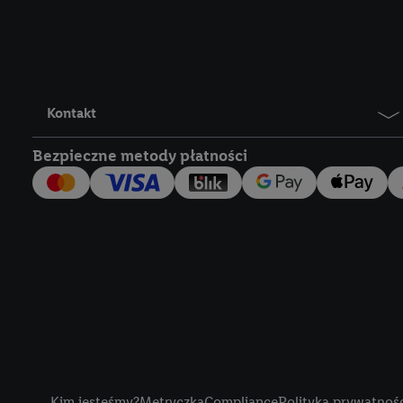
Lidl Plus, możemy równ
wymienionych partnerów
następnie wykorzystać 
użytkownika w usługach
my i jeden z innych pa
Kontakt
mail użytkownika w pos
Bezpieczne metody płatności
Użytkownik upoważnia r
usługach Lidl. Utiq naj
tak, Utiq udostępni adre
numeru referencyjnego 
wykorzystany do rozpozn
szczególności technol
obsługiwanych przez po
korzystanie z technol
("consenthub")
lub popr
cyfrowego" w opcjach ro
Title
polityce prywatności U
Kim jesteśmy?
Metryczka
Compliance
Polityka prywatnoś