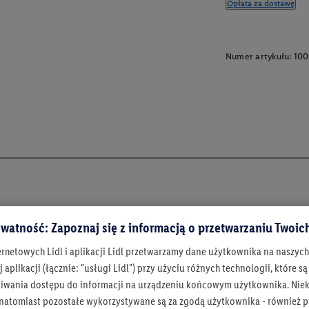
Opłata za dostawę
Numer artykułu:
100
watność: Zapoznaj się z informacją o przetwarzaniu Twoi
ernetowych Lidl i aplikacji Lidl przetwarzamy dane użytkownika na naszyc
 aplikacji (łącznie: "usługi Lidl") przy użyciu różnych technologii, które
iwania dostępu do informacji na urządzeniu końcowym użytkownika. Niekt
 natomiast pozostałe wykorzystywane są za zgodą użytkownika - również p
Bądź na bieżą