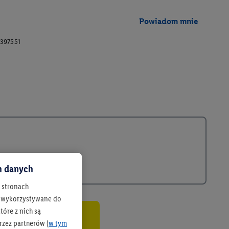
Powiadom mnie
397551
ch danych
h stronach
 są wykorzystywane do
óre z nich są
rzez partnerów (
w tym
co