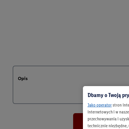
Opis
Dbamy o Twoją pry
Jako operator
stron int
internetowych i w naszej
przechowywania i uzysk
technicznie niezbędne,