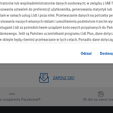
tratorów lub współadministratorów danych osobowych; w związku z IAB T
Otrzymuj newsletter Lidla
asowania ustawień do preferencji użytkownika, generowania statystyk lu
am w ramach usług Lidl i poza nimi. Przetwarzanie danych na potrzeby pe
rolowania naszych własnych reklam i umożliwienia podmiotom trzecim wyś
Zapisz się!
sługami Lidl za pośrednictwem urządzeń końcowych przypisanych do Pań
omowego. Jeśli są Państwo uczestnikami programu Lidl Plus, dane dotyc
 sklepie będą również przetwarzane w tych celach. Ponadto dane dotycz
 Lidl zostaną udostępnione jednemu z wyżej wymienionych partnerów, ab
klamowych swoich klientów
jako niezależny administrator danych
.
Odrzuć
Dostosu
wanych reklam opiera się na generowaniu profili, które są również wzboga
enie danych (np. dotyczących korzystania z usług Lidl, zachowań zakupow
ta - np. wieku lub płci - a także dokładnych danych dotyczących lokalizacji
ZAPISZ SIĘ!
sługi Lidl, w tym przechowywanie lub uzyskiwanie dostępu do informacji 
enia grup docelowych (tzw. segmentów). W związku z personalizacją treś
ię również w celu pomiaru wydajności/skuteczności reklamy, badania gr
o urządzenia Paczkomat®
30 dni na zwrot to
az zapewnienia bezpieczeństwa technicznego i optymalizacji wyświetlania
 zgodę w tym miejscu, a następnie utworzy konto Lidl Plus lub zaloguje się