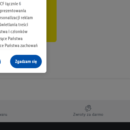
CF łącznie
6
b prezentowania
rsonalizacji reklam
wietlania treści
stwa i członków
zące Państwa
ące Państwa zachowań
y mógł on analizować
j
Zgadzam się
cane o dane z innych
ych w usługach Lidl,
), również przez różne
na urządzeniach
ci marketingowych,
up docelowych,
waru
Zwroty za darmo
 konkretnych treści.
 na istniejące konto