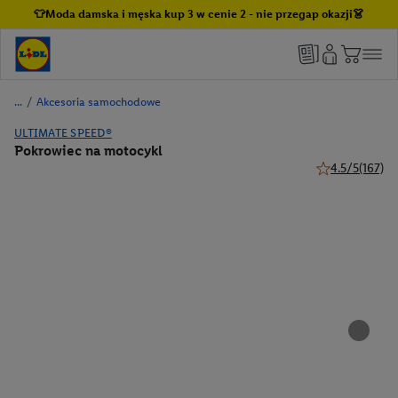
👕Moda damska i męska kup 3 w cenie 2 - nie przegap okazji👗
/
Akcesoria samochodowe
ULTIMATE SPEED®
Pokrowiec na motocykl
4.5/5
(167)
4.5 z 5 gwiazde