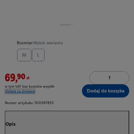
Rozmiar:
Wybór wariantu
M
L
69,90zł
w tym VAT bez kosztów wysyłki
Dodaj do koszyka
Opłata za dostawę
Numer artykułu:
100397835
Opis