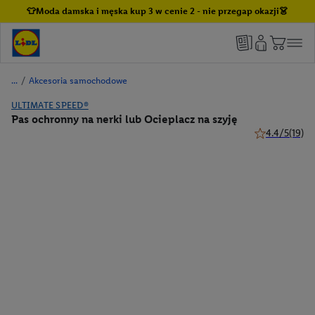
👕Moda damska i męska kup 3 w cenie 2 - nie przegap okazji👗
/
Akcesoria samochodowe
ULTIMATE SPEED®
Pas ochronny na nerki lub Ocieplacz na szyję
4.4/5
(19)
4.4 z 5 gwiazd