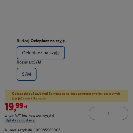
Rodzaj:
Ocieplacz na szyję
Ocieplacz na szyję
Rozmiar:
S/M
S/M
Opłaca się być szybkim!
Ze względu na duże zainteresowanie, dostępnych
jest już tylko kilka sztuk.
19,99zł
w tym VAT bez kosztów wysyłki
Opłata za dostawę
Numer artykułu:
100385989005