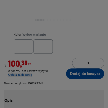
Kolor:
Wybór wariantu
100,38zł
od
w tym VAT bez kosztów wysyłki
Dodaj do koszyka
Opłata za dostawę
Numer artykułu:
100392248
Opis