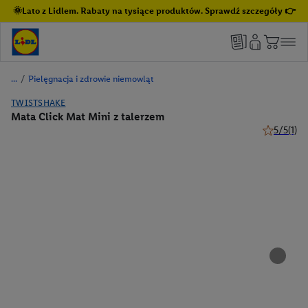
🌞Lato z Lidlem. Rabaty na tysiące produktów. Sprawdź szczegóły 👉
/
Pielęgnacja i zdrowie niemowląt
TWISTSHAKE
Mata Click Mat Mini z talerzem
5/5
(1)
5 z 5 gwiaz